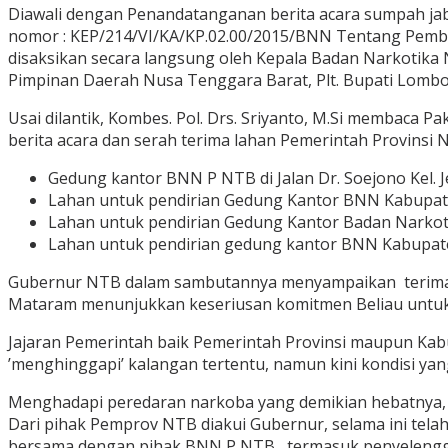
Diawali dengan Penandatanganan berita acara sumpah ja
nomor : KEP/214/VI/KA/KP.02.00/2015/BNN Tentang Pember
disaksikan secara langsung oleh Kepala Badan Narkotika 
Pimpinan Daerah Nusa Tenggara Barat, Plt. Bupati Lombo
Usai dilantik, Kombes. Pol. Drs. Sriyanto, M.Si
membaca Pakt
berita acara dan serah terima lahan Pemerintah Provinsi 
Gedung kantor BNN P NTB di Jalan Dr. Soejono Kel
Lahan untuk pendirian Gedung Kantor BNN Kabupat
Lahan untuk pendirian Gedung Kantor Badan Narko
Lahan untuk pendirian gedung kantor BNN Kabupat
Gubernur NTB dalam sambutannya menyampaikan terima ka
Mataram menunjukkan keseriusan komitmen Beliau untu
Jajaran Pemerintah baik Pemerintah Provinsi maupun Ka
’menghinggapi’ kalangan tertentu, namun kini kondisi y
Menghadapi peredaran narkoba yang demikian hebatnya, d
Dari pihak Pemprov NTB diakui Gubernur, selama ini te
bersama dengan pihak BNN P NTB, termasuk penyelenggara