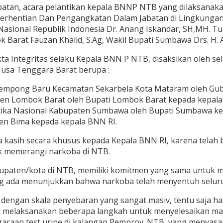
batan, acara pelantikan kepala BNNP NTB yang dilaksanak
hentian Dan Pengangkatan Dalam Jabatan di Lingkungan Ba
Nasional Republik Indonesia Dr. Anang Iskandar, SH,MH. T
k Barat Fauzan Khalid, S.Ag, Wakil Bupati Sumbawa Drs. H
a Integritas selaku Kepala BNN P NTB, disaksikan oleh s
Nusa Tenggara Barat berupa :
. Jempong Baru Kecamatan Sekarbela Kota Mataram oleh Gu
en Lombok Barat oleh Bupati Lombok Barat kepada kepala
tika Nasional Kabupaten Sumbawa oleh Bupati Sumbawa ke
en Bima kepada kepala BNN RI.
sih secara khusus kepada Kepala BNN RI, karena telah be
k memerangi narkoba di NTB.
bupaten/kota di NTB, memiliki komitmen yang sama untuk 
ang ada menunjukkan bahwa narkoba telah menyentuh selur
engan skala penyebaran yang sangat masiv, tentu saja ha
lah melaksanakan beberapa langkah untuk menyelesaikan 
an test urine di kalangan Pemprov. NTB, yang menyasar s