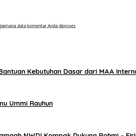
agaimana data komentar Anda diproses
Bantuan Kebutuhan Dasar dari MAA Intern
temu Ummi Rauhun
 Jamaah NWDI Kompak Dukung Rohmi – Firi