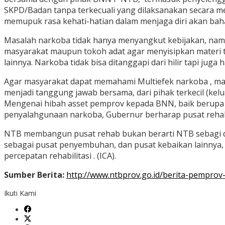
SKPD/Badan tanpa terkecuali yang dilaksanakan secara me
memupuk rasa kehati-hatian dalam menjaga diri akan bahay
Masalah narkoba tidak hanya menyangkut kebijakan, namu
masyarakat maupun tokoh adat agar menyisipkan materi t
lainnya. Narkoba tidak bisa ditanggapi dari hilir tapi jug
Agar masyarakat dapat memahami Multiefek narkoba , mak
menjadi tanggung jawab bersama, dari pihak terkecil (kel
Mengenai hibah asset pemprov kepada BNN, baik berupa ka
penyalahgunaan narkoba, Gubernur berharap pusat reha
NTB membangun pusat rehab bukan berarti NTB sebagi da
sebagai pusat penyembuhan, dan pusat kebaikan lainnya
percepatan rehabilitasi . (ICA).
Sumber Berita:
http://www.ntbprov.go.id/berita-pempro
Ikuti Kami