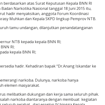
an berdasarkan atas Surat Keputusan Kepala BNN RI
dan Narkotika Nasional tanggal 18 Juni 2015 itu,
urut hadir menyaksikan, anggota Forum Koordinasi
. Arasy Muhkan dan Kepala SKPD lingkup Pemprov NTB.
eluruh tamu undangan, dilanjutkan penandatanganan
bernur NTB kepada kepala BNN RI;
 BNN RI;
pada kepala BNN RI;
rsedia hadir. Kehadiran bapak “Dr.Anang Iskandar ke
memerangi narkoba. Dulunya, narkoba hanya
uh elemen masyarakat.
rus melibatkan dukungan dan kerja sama seluruh pihak.
masalah narkoba diantaranya dengan membuat kegiatan
eluruh pejabat, dari esselon IV hingga Kepala