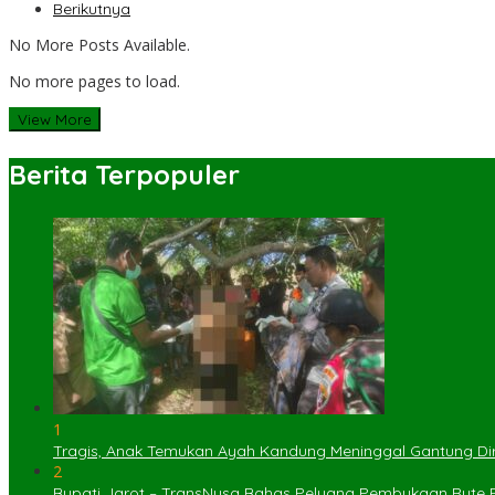
Berikutnya
No More Posts Available.
No more pages to load.
View More
Berita Terpopuler
1
Tragis, Anak Temukan Ayah Kandung Meninggal Gantung Dir
2
Bupati Jarot – TransNusa Bahas Peluang Pembukaan Rute