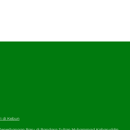
i di Kebun
 Penerbangan Baru di Bandara Sultan Muhammad Kaharuddin