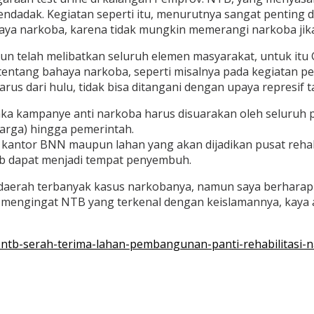
ndadak. Kegiatan seperti itu, menurutnya sangat penting 
a narkoba, karena tidak mungkin memerangi narkoba jika tid
n telah melibatkan seluruh elemen masyarakat, untuk itu
entang bahaya narkoba, seperti misalnya pada kegiatan p
a harus dari hulu, tidak bisa ditangani dengan upaya represi
a kampanye anti narkoba harus disuarakan oleh seluruh pi
uarga) hingga pemerintah.
ntor BNN maupun lahan yang akan dijadikan pusat rehabili
b dapat menjadi tempat penyembuh.
erah terbanyak kasus narkobanya, namun saya berharap pu
, mengingat NTB yang terkenal dengan keislamannya, kaya
v-ntb-serah-terima-lahan-pembangunan-panti-rehabilitasi