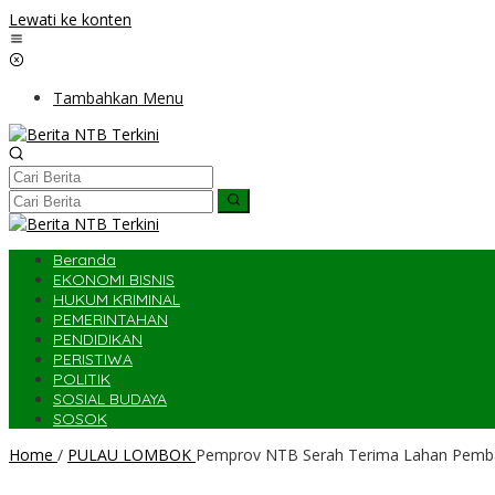
Lewati ke konten
Tambahkan Menu
Beranda
EKONOMI BISNIS
HUKUM KRIMINAL
PEMERINTAHAN
PENDIDIKAN
PERISTIWA
POLITIK
SOSIAL BUDAYA
SOSOK
Home
/
PULAU LOMBOK
Pemprov NTB Serah Terima Lahan Pemban