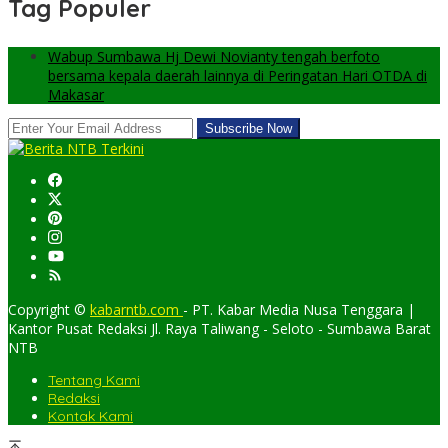
Tag Populer
Wabup Sumbawa Hj Dewi Novianty tengah berfoto
bersama kepala daerah lainnya di Peringatan Hari OTDA di
Makasar
Copyright ©
kabarntb.com
- PT. Kabar Media Nusa Tenggara |
Kantor Pusat Redaksi Jl. Raya Taliwang - Seloto - Sumbawa Barat
NTB
Tentang Kami
Redaksi
Kontak Kami