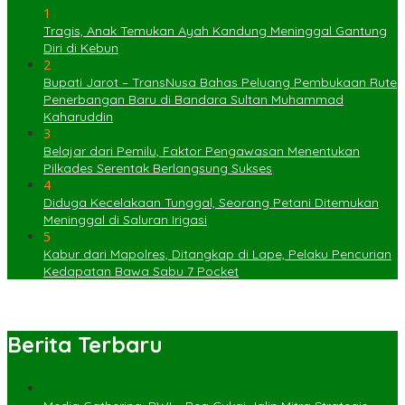
1
Tragis, Anak Temukan Ayah Kandung Meninggal Gantung
Diri di Kebun
2
Bupati Jarot – TransNusa Bahas Peluang Pembukaan Rute
Penerbangan Baru di Bandara Sultan Muhammad
Kaharuddin
3
Belajar dari Pemilu, Faktor Pengawasan Menentukan
Pilkades Serentak Berlangsung Sukses
4
Diduga Kecelakaan Tunggal, Seorang Petani Ditemukan
Meninggal di Saluran Irigasi
5
Kabur dari Mapolres, Ditangkap di Lape, Pelaku Pencurian
Kedapatan Bawa Sabu 7 Pocket
Berita Terbaru