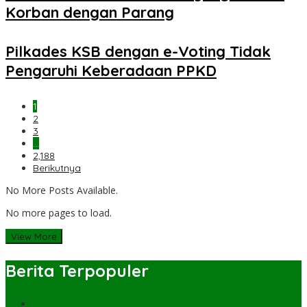
Korban dengan Parang
Pilkades KSB dengan e-Voting Tidak
Pengaruhi Keberadaan PPKD
1
2
3
…
2,188
Berikutnya
No More Posts Available.
No more pages to load.
View More
Berita Terpopuler