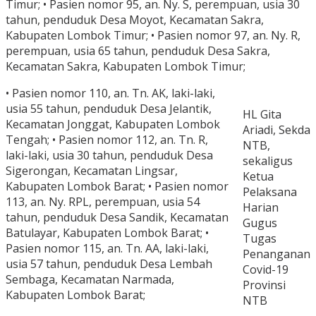
Timur; • Pasien nomor 95, an. Ny. S, perempuan, usia 30
tahun, penduduk Desa Moyot, Kecamatan Sakra,
Kabupaten Lombok Timur; • Pasien nomor 97, an. Ny. R,
perempuan, usia 65 tahun, penduduk Desa Sakra,
Kecamatan Sakra, Kabupaten Lombok Timur;
• Pasien nomor 110, an. Tn. AK, laki-laki,
usia 55 tahun, penduduk Desa Jelantik,
HL Gita
Kecamatan Jonggat, Kabupaten Lombok
Ariadi, Sekda
Tengah; • Pasien nomor 112, an. Tn. R,
NTB,
laki-laki, usia 30 tahun, penduduk Desa
sekaligus
Sigerongan, Kecamatan Lingsar,
Ketua
Kabupaten Lombok Barat; • Pasien nomor
Pelaksana
113, an. Ny. RPL, perempuan, usia 54
Harian
tahun, penduduk Desa Sandik, Kecamatan
Gugus
Batulayar, Kabupaten Lombok Barat; •
Tugas
Pasien nomor 115, an. Tn. AA, laki-laki,
Penanganan
usia 57 tahun, penduduk Desa Lembah
Covid-19
Sembaga, Kecamatan Narmada,
Provinsi
Kabupaten Lombok Barat;
NTB