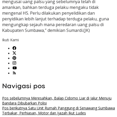
mengusai uang palsu yang sebelumnya telah di
amankan, bahkan terduga pelaku mengaku tidak
mengenal HS. Perlu dilakukan penyelidikan dan
penyidikan lebih lanjut terhadap terduga pelaku, guna
mengungkap sejauh mana peredaran uang palsu di
Kabupaten Sumbawa,” demikian Sumardi.(JK)
Ikuti Kami
Navigasi pos
Pos sebelumnya
Meresahkan, Balap Cidomo Liar di Jalur Menuju
Bandara Dibubarkan Polisi
Pos berikutnya
Satu Unit Rumah Panggung di Senawang Sumbawa
Terbakar, Perhiasan, Motor dan Ijazah Ikut Ludes