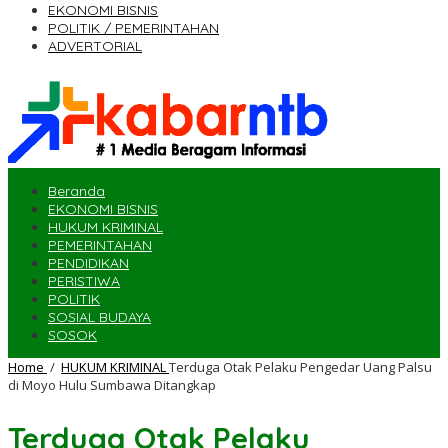
EKONOMI BISNIS
POLITIK / PEMERINTAHAN
ADVERTORIAL
Beranda
EKONOMI BISNIS
HUKUM KRIMINAL
PEMERINTAHAN
PENDIDIKAN
PERISTIWA
POLITIK
SOSIAL BUDAYA
SOSOK
Home
/
HUKUM KRIMINAL
Terduga Otak Pelaku Pengedar Uang Palsu
di Moyo Hulu Sumbawa Ditangkap
Terduga Otak Pelaku