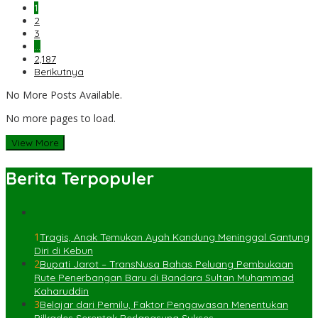
1
2
3
…
2,187
Berikutnya
No More Posts Available.
No more pages to load.
View More
Berita Terpopuler
1
Tragis, Anak Temukan Ayah Kandung Meninggal Gantung
Diri di Kebun
2
Bupati Jarot – TransNusa Bahas Peluang Pembukaan
Rute Penerbangan Baru di Bandara Sultan Muhammad
Kaharuddin
3
Belajar dari Pemilu, Faktor Pengawasan Menentukan