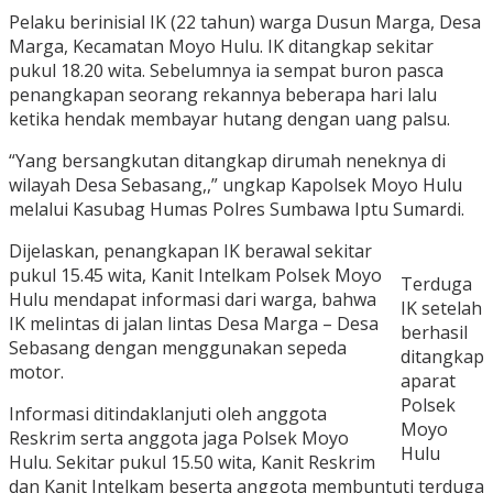
Pelaku berinisial IK (22 tahun) warga Dusun Marga, Desa
Marga, Kecamatan Moyo Hulu. IK ditangkap sekitar
pukul 18.20 wita. Sebelumnya ia sempat buron pasca
penangkapan seorang rekannya beberapa hari lalu
ketika hendak membayar hutang dengan uang palsu.
“Yang bersangkutan ditangkap dirumah neneknya di
wilayah Desa Sebasang,,” ungkap Kapolsek Moyo Hulu
melalui Kasubag Humas Polres Sumbawa Iptu Sumardi.
Dijelaskan, penangkapan IK berawal sekitar
pukul 15.45 wita, Kanit Intelkam Polsek Moyo
Terduga
Hulu mendapat informasi dari warga, bahwa
IK setelah
IK melintas di jalan lintas Desa Marga – Desa
berhasil
Sebasang dengan menggunakan sepeda
ditangkap
motor.
aparat
Polsek
Informasi ditindaklanjuti oleh anggota
Moyo
Reskrim serta anggota jaga Polsek Moyo
Hulu
Hulu. Sekitar pukul 15.50 wita, Kanit Reskrim
dan Kanit Intelkam beserta anggota membuntuti terduga