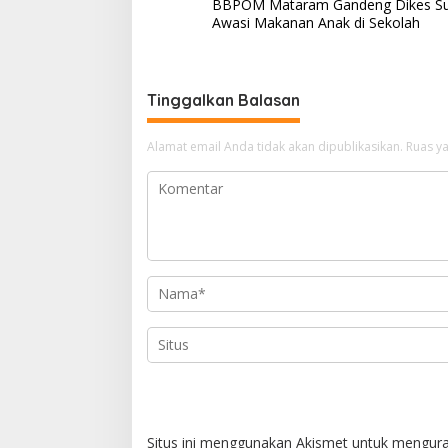
BBPOM Mataram Gandeng Dikes 
a
Awasi Makanan Anak di Sekolah
v
i
g
Tinggalkan Balasan
a
Alamat email Anda tidak akan dipublikasikan.
Ruas ya
s
i
p
o
s
Situs ini menggunakan Akismet untuk mengur