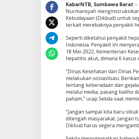
t
KabarNTB, Sumbawa Barat
– 
r
Nurmansyah menginstruksikan 
u
Kebudayaan (Dikbud) untuk seg
k
terkait merebaknya penyakit he
s
i
k
Seperti diketahui penyakit hep
a
Indonesia. Penyakit ini menyer
n
18 Mei 2022, Kementerian Kese
D
hepatitis akut, dimana 6 kasus
i
k
e
“Dinas Kesehatan dan Dinas P
s
melakukan sosiaslisasi. Beri
d
tentang keberadaan dan gejala 
a
melalui media, pasang baliho d
n
paham,” ucap Sekda saat memim
D
i
k
“Jangan sampai kita baru sibu
b
ditengah masyarakat. Jangan tu
u
Dikbud harus segera mengambi
d
A
n
Sekda menngingatkan bahwa He