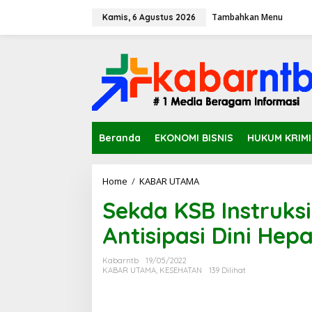
L
Tambahkan Menu
e
Kamis, 6 Agustus 2026
w
a
t
i
k
e
k
o
n
Beranda
EKONOMI BISNIS
HUKUM KRIM
t
e
n
Home
/
KABAR UTAMA
S
e
Sekda KSB Instruks
k
d
Antisipasi Dini Hepa
a
K
S
Kabarntb
19/05/2022
B
KABAR UTAMA
,
KESEHATAN
139 Dilihat
I
n
s