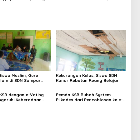
Siswa Muslim, Guru
Kekurangan Kelas, Siswa SDN
lam di SDN Sampar
Kanar Rebutan Ruang Belajar
ras Terkatung-katung ‎
 KSB dengan e-Voting
Pemda KSB Rubah System
ngaruhi Keberadaan
Pilkades dari Pencoblosan ke e-
Voting