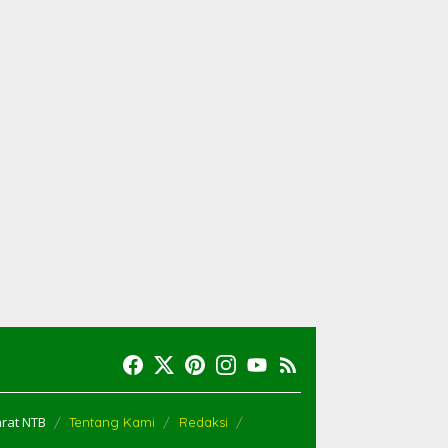
arat NTB
Tentang Kami
Redaksi