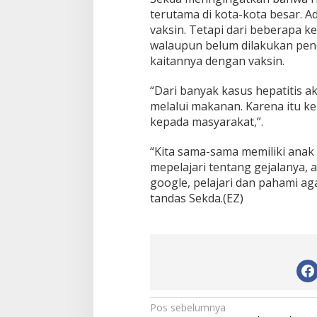
t
terutama di kota-kota besar. 
i
vaksin. Tetapi dari beberapa k
s
walaupun belum dilakukan pene
i
kaitannya dengan vaksin.
p
a
s
“Dari banyak kasus hepatitis 
i
melalui makanan. Karena itu k
D
kepada masyarakat,”.
i
n
i
“Kita sama-sama memiliki anak
H
mepelajari tentang gejalanya, a
e
google, pelajari dan pahami aga
p
tandas Sekda.(EZ)
a
t
i
t
i
s
A
k
u
N
Pos sebelumnya
t