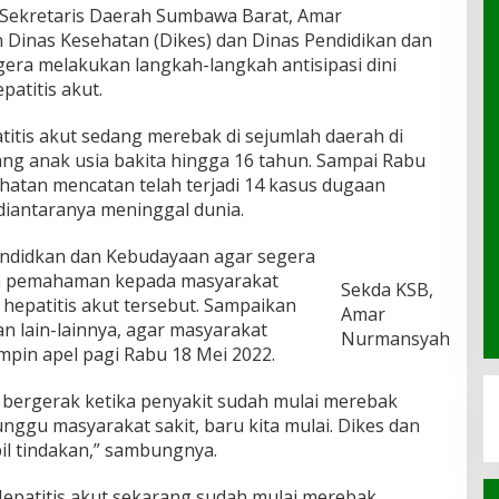
Sekretaris Daerah Sumbawa Barat, Amar
Dinas Kesehatan (Dikes) dan Dinas Pendidikan dan
era melakukan langkah-langkah antisipasi dini
patitis akut.
atitis akut sedang merebak di sejumlah daerah di
ang anak usia bakita hingga 16 tahun. Sampai Rabu
hatan mencatan telah terjadi 14 kasus dugaan
 diantaranya meninggal dunia.
endidkan dan Kebudayaan agar segera
kan pemahaman kepada masyarakat
Sekda KSB,
hepatitis akut tersebut. Sampaikan
Amar
an lain-lainnya, agar masyarakat
Nurmansyah
pin apel pagi Rabu 18 Mei 2022.
k bergerak ketika penyakit sudah mulai merebak
nggu masyarakat sakit, baru kita mulai. Dikes dan
l tindakan,” sambungnya.
patitis akut sekarang sudah mulai merebak