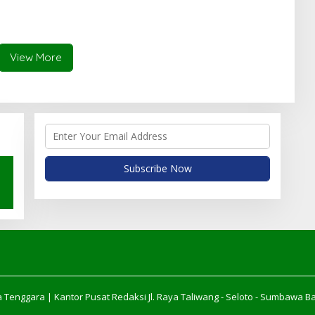
View More
 Tenggara | Kantor Pusat Redaksi Jl. Raya Taliwang - Seloto - Sumbawa B