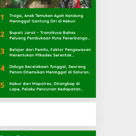
1
Tragis, Anak Temukan Ayah Kandung
Meninggal Gantung Diri di Kebun
2
Bupati Jarot – TransNusa Bahas
Peluang Pembukaan Rute Penerbangan
Baru di Bandara Sultan Muhammad
3
Kaharuddin
Belajar dari Pemilu, Faktor Pengawasan
Menentukan Pilkades Serentak
Berlangsung Sukses
4
Diduga Kecelakaan Tunggal, Seorang
Petani Ditemukan Meninggal di Saluran
Irigasi
5
Kabur dari Mapolres, Ditangkap di
Lape, Pelaku Pencurian Kedapatan
Bawa Sabu 7 Pocket