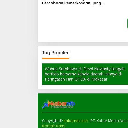
Percobaan Pemerkosaan yang
Ancam Korban dengan Parang
Tag Populer
Wabup Sumbawa Hj Dewi Novianty tengah
berfoto bersama kepala daerah lainnya di
Peringatan Hari OTDA di Makasar
Copyright ©
kabarntb.com
- PT. Kabar Media Nusa
Kontak Kami