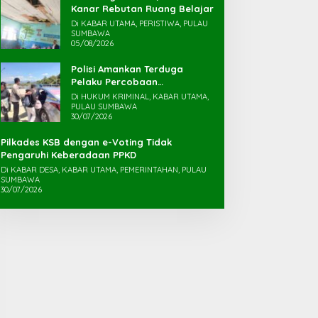
Kanar Rebutan Ruang Belajar
Di KABAR UTAMA, PERISTIWA, PULAU
SUMBAWA
05/08/2026
Polisi Amankan Terduga
Pelaku Percobaan
Pemerkosaan yang Ancam
Di HUKUM KRIMINAL, KABAR UTAMA,
Korban dengan Parang
PULAU SUMBAWA
30/07/2026
Pilkades KSB dengan e-Voting Tidak
Pengaruhi Keberadaan PPKD
Di KABAR DESA, KABAR UTAMA, PEMERINTAHAN, PULAU
SUMBAWA
30/07/2026