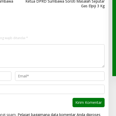
Sumbawa
Ketua DPRD Sumbawa Soroti Masalah Seputar
Gas Elpiji 3 Kg
ng wajib ditandai
*
angi spam.
Pelajari bagaimana data komentar Anda diproses