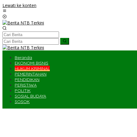
Lewati ke konten
Beranda
EKONOMI BISNIS
HUKUM KRIMINAL
PEMERINTAHAN
PENDIDIKAN
PERISTIWA
POLITIK
SOSIAL BUDAYA
SOSOK
Seorang PNS Ditemukan Meninggal di Ladang
Tak Ada Siswa Muslim, Guru Agama Islam di SDN Sampar Maras Te