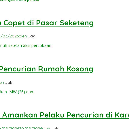
 Copet di Pasar Seketeng
5/03/2026
oleh
Jak
iuh setelah aksi percobaan
u Pencurian Rumah Kosong
leh
Jak
gkap MW (26) dan
wa Amankan Pelaku Pencurian di K
0/03/2026
20/03/2026
oleh
Jak