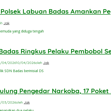
, Polsek Labuan Badas Amankan Pe
eh
Jak
pemuda yang diduga tengah
 Badas Ringkus Pelaku Pembobol S
0/04/2026
10/04/2026
oleh
Jak
ik SDN Badas berinisial DS
lung Pengedar Narkoba, 17 Poket 
7/03/2026
oleh
Jak
menangkap dua pelaku