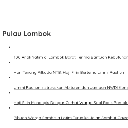
Kekurangan Kelas, Siswa SDN Kanar Rebutan Ruang Belajar
Polisi Amankan Terduga Pelaku Percobaan Pemerkosaan yang 
Pilkades KSB dengan e-Voting Tidak Pengaruhi Keberadaan PPKD
Pulau Lombok
100 Anak Yatim di Lombok Barat Terima Bantuan Kebutuhan 
Hari Tenang Pilkada NTB, Haji Firin Bertemu Ummi Rauhun
Ummi Rauhun Instruksikan Abituren dan Jamaah NWDI Komp
Haji Firin Menangis Dengar Curhat Warga Soal Bank Ronto
Ribuan Warga Sambelia Lotim Turun ke Jalan Sambut Cawag