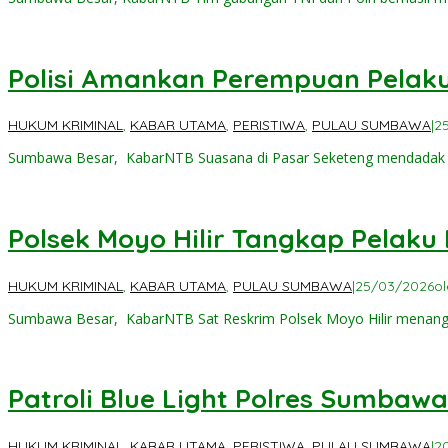
Polisi Amankan Perempuan Pelaku
HUKUM KRIMINAL
,
KABAR UTAMA
,
PERISTIWA
,
PULAU SUMBAWA
|
2
Sumbawa Besar, KabarNTB ‎Suasana di Pasar Seketeng mendadak r
Polsek Moyo Hilir Tangkap Pelak
HUKUM KRIMINAL
,
KABAR UTAMA
,
PULAU SUMBAWA
|
25/03/2026
o
Sumbawa Besar, KabarNTB Sat Reskrim Polsek Moyo Hilir menan
Patroli Blue Light Polres Sumba
HUKUM KRIMINAL
,
KABAR UTAMA
,
PERISTIWA
,
PULAU SUMBAWA
|
2