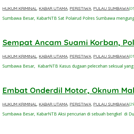
HUKUM KRIMINAL
,
KABAR UTAMA
,
PERISTIWA
,
PULAU SUMBAWA
|
0
Sumbawa Besar, KabarNTB Sat Polairud Polres Sumbawa mengung
Sempat Ancam Suami Korban, Poli
HUKUM KRIMINAL
,
KABAR UTAMA
,
PERISTIWA
,
PULAU SUMBAWA
|
0
Sumbawa Besar, KabarNTB ‎Kasus dugaan pelecehan seksual yang t
Embat Onderdil Motor, Oknum Mah
HUKUM KRIMINAL
,
KABAR UTAMA
,
PERISTIWA
,
PULAU SUMBAWA
|
2
Sumbawa Besar, KabarNTB ‎Aksi pencurian di sebuah bengkel di D