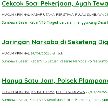
Cekcok Soal Pekerjaan, Ayah Tew
HUKUM KRIMINAL
,
KABAR UTAMA
,
PERISTIWA
,
PULAU SUMBAWA
|
2
Sumbawa Besar, KabarNTB Tragedi berdarah mengguncang Desa 
Jaringan Narkoba di Seketeng Digul
HUKUM KRIMINAL
|
24/04/2026
oleh
Jak
Sumbawa Besar, KabarNTB Satuan Reserse Narkoba Polres Sumba
Hanya Satu Jam, Polsek Plampang
HUKUM KRIMINAL
,
KABAR UTAMA
,
PULAU SUMBAWA
|
22/04/2026
o
Sumbawa Besar, KabarNTB ‎Kepolisian Sektor Plampang Polres Su