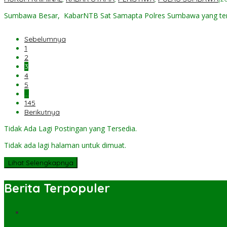
Sumbawa Besar, KabarNTB Sat Samapta Polres Sumbawa yang ten
Sebelumnya
1
2
3
4
5
…
145
Berikutnya
Tidak Ada Lagi Postingan yang Tersedia.
Tidak ada lagi halaman untuk dimuat.
Lihat Selengkapnya
Berita Terpopuler