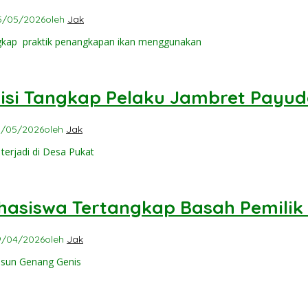
5/05/2026
oleh
Jak
kap praktik penangkapan ikan menggunakan
si Tangkap Pelaku Jambret Payud
1/05/2026
oleh
Jak
erjadi di Desa Pukat
asiswa Tertangkap Basah Pemilik
9/04/2026
oleh
Jak
usun Genang Genis