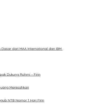
Ancam Korban dengan Parang
Dasar dari MAA International dan IBM
ak Dukung Rohmi – Firin
k yang Meresahkan
ub NTB Nomor 1 Haji FIrin