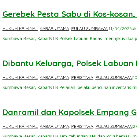
Gerebek Pesta Sabu di Kos-kosan
HUKUM KRIMINAL
,
KABAR UTAMA
,
PULAU SUMBAWA
|
11/04/2026
ol
Sumbawa Besar, KabarNTB Polsek Labuan Badas meringkus dua ‎
Dibantu Keluarga, Polsek Labuan
HUKUM KRIMINAL
,
KABAR UTAMA
,
PERISTIWA
,
PULAU SUMBAWA
|
1
Sumbawa Besar, KabarNTB Pelarian pelaku pencurian inventaris mil
Danramil dan Kapolsek Empang Gu
HUKUM KRIMINAL
,
KABAR UTAMA
,
PERISTIWA
,
PULAU SUMBAWA
|
2
Sumbawa Besar, KabarNTB ‎Tim gabungan TNI dan Polri berhasil 