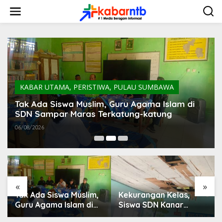
L
e
w
a
t
i
k
e
k
o
KABAR UTAMA
,
PERISTIWA
,
PULAU SUMBAWA
n
t
Tak Ada Siswa Muslim, Guru Agama Islam di
e
SDN Sampar Maras Terkatung-katung ‎
n
06/08/2026
«
»
Tak Ada Siswa Muslim,
Kekurangan Kelas,
Guru Agama Islam di
Siswa SDN Kanar
SDN Sampar Maras
Rebutan Ruang