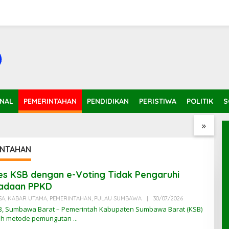
ngan Kelas, Siswa
Polisi Amankan Terduga
P
INAL
PEMERINTAHAN
PENDIDIKAN
PERISTIWA
POLITIK
S
nar Rebutan Ruang
Pelaku Percobaan
V
Pemerkosaan yang Ancam
K
»
Korban dengan Parang
INTAHAN
es KSB dengan e-Voting Tidak Pengaruhi
adaan PPKD
SA
,
KABAR UTAMA
,
PEMERINTAHAN
,
PULAU SUMBAWA
|
30/07/2026
O
L
, Sumbawa Barat – Pemerintah Kabupaten Sumbawa Barat (KSB)
E
h metode pemungutan
H
K