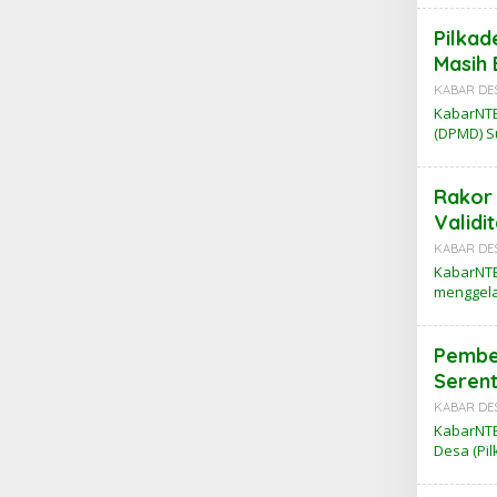
Pilkad
Masih 
KABAR DE
KabarNTB
(DPMD) 
Rakor 
Validi
KABAR DE
KabarNTB
menggela
Pemben
Serent
KABAR DE
KabarNTB
Desa (Pi