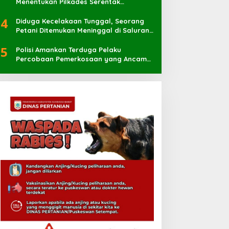
Menentukan Pilkades Serentak
Berlangsung Sukses
4
Diduga Kecelakaan Tunggal, Seorang
Petani Ditemukan Meninggal di Saluran
Irigasi
5
Polisi Amankan Terduga Pelaku
Percobaan Pemerkosaan yang Ancam
Korban dengan Parang