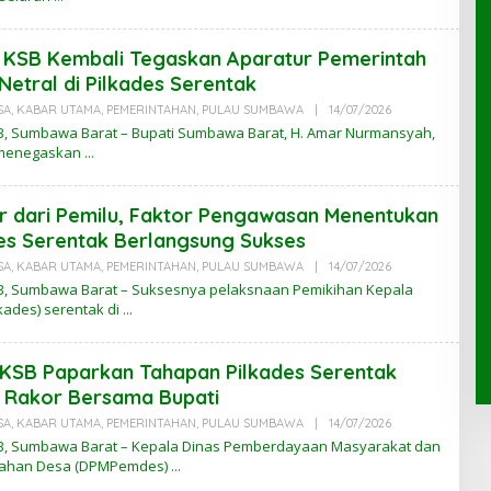
K
A
B
 KSB Kembali Tegaskan Aparatur Pemerintah
A
R
Netral di Pilkades Serentak
N
T
SA
,
KABAR UTAMA
,
PEMERINTAHAN
,
PULAU SUMBAWA
|
14/07/2026
O
B
L
, Sumbawa Barat – Bupati Sumbawa Barat, H. Amar Nurmansyah,
E
 menegaskan
H
K
A
B
r dari Pemilu, Faktor Pengawasan Menentukan
A
R
es Serentak Berlangsung Sukses
N
T
SA
,
KABAR UTAMA
,
PEMERINTAHAN
,
PULAU SUMBAWA
|
14/07/2026
O
B
L
, Sumbawa Barat – Suksesnya pelaksnaan Pemikihan Kepala
E
kades) serentak di
H
K
A
B
KSB Paparkan Tahapan Pilkades Serentak
A
R
 Rakor Bersama Bupati
N
T
SA
,
KABAR UTAMA
,
PEMERINTAHAN
,
PULAU SUMBAWA
|
14/07/2026
O
B
L
, Sumbawa Barat – Kepala Dinas Pemberdayaan Masyarakat dan
E
tahan Desa (DPMPemdes)
H
K