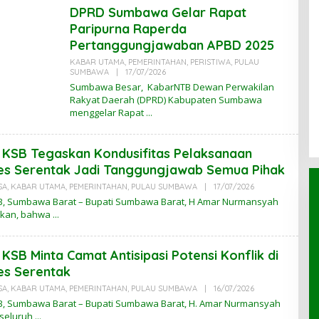
B
DPRD Sumbawa Gelar Rapat
A
R
Paripurna Raperda
N
Pertanggungjawaban APBD 2025 ‎
T
B
KABAR UTAMA
,
PEMERINTAHAN
,
PERISTIWA
,
PULAU
SUMBAWA
|
17/07/2026
O
L
Sumbawa Besar, KabarNTB Dewan Perwakilan
E
Rakyat Daerah (DPRD) Kabupaten Sumbawa
H
menggelar Rapat
J
A
K
 KSB Tegaskan Kondusifitas Pelaksanaan
es Serentak Jadi Tanggungjawab Semua Pihak
SA
,
KABAR UTAMA
,
PEMERINTAHAN
,
PULAU SUMBAWA
|
17/07/2026
O
L
, Sumbawa Barat – Bupati Sumbawa Barat, H Amar Nurmansyah
E
kan, bahwa
H
K
A
B
 KSB Minta Camat Antisipasi Potensi Konflik di
A
R
es Serentak
N
T
SA
,
KABAR UTAMA
,
PEMERINTAHAN
,
PULAU SUMBAWA
|
16/07/2026
O
B
L
, Sumbawa Barat – Bupati Sumbawa Barat, H. Amar Nurmansyah
E
seluruh
H