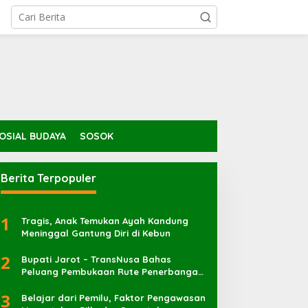
ilkades KSB dengan e-
Seorang PNS Ditemukan
OSIAL BUDAYA
SOSOK
oting Tidak Pengaruhi
Meninggal di Ladang
eberadaan PPKD
Berita Terpopuler
1
Tragis, Anak Temukan Ayah Kandung
Meninggal Gantung Diri di Kebun
2
Bupati Jarot – TransNusa Bahas
Peluang Pembukaan Rute Penerbangan
Baru di Bandara Sultan Muhammad
3
Kaharuddin
Belajar dari Pemilu, Faktor Pengawasan