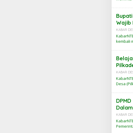
Bupati
Wajib 
KABAR DE
KabarNTB
kembali
Belaja
Pilkad
KABAR DE
KabarNTB
Desa (Pil
DPMD 
Dalam
KABAR DE
KabarNTB
Pemerin