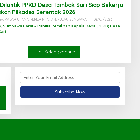
B
Dilantik PPKD Desa Tambak Sari Siap Bekerja
A
R
kan Pilkades Serentak 2026
N
T
SA
,
KABAR UTAMA
,
PEMERINTAHAN
,
PULAU SUMBAWA
|
09/07/2026
O
B
L
, Sumbawa Barat – Panitia Pemilihan Kepala Desa (PPKD) Desa
E
Sari
H
K
A
B
A
Lihat Selengkapnya
R
N
T
B