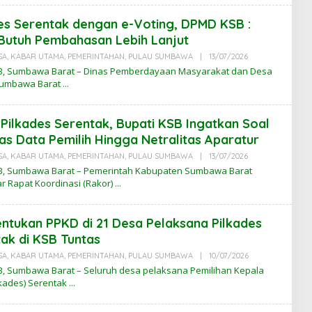
A
B
es Serentak dengan e-Voting, DPMD KSB :
A
R
Butuh Pembahasan Lebih Lanjut
N
T
SA
,
KABAR UTAMA
,
PEMERINTAHAN
,
PULAU SUMBAWA
|
13/07/2026
O
B
L
, Sumbawa Barat – Dinas Pemberdayaan Masyarakat dan Desa
E
Sumbawa Barat
H
K
A
B
Pilkades Serentak, Bupati KSB Ingatkan Soal
A
R
tas Data Pemilih Hingga Netralitas Aparatur
N
T
SA
,
KABAR UTAMA
,
PEMERINTAHAN
,
PULAU SUMBAWA
|
13/07/2026
O
B
L
, Sumbawa Barat – Pemerintah Kabupaten Sumbawa Barat
E
r Rapat Koordinasi (Rakor)
H
K
A
B
tukan PPKD di 21 Desa Pelaksana Pilkades
A
R
ak di KSB Tuntas
N
T
SA
,
KABAR UTAMA
,
PEMERINTAHAN
,
PULAU SUMBAWA
|
10/07/2026
O
B
L
, Sumbawa Barat – Seluruh desa pelaksana Pemilihan Kepala
E
lkades) Serentak
H
K
A