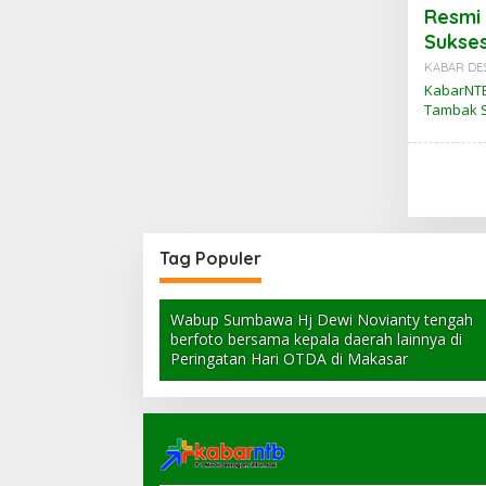
Resmi 
Sukses
KABAR DE
KabarNTB
Tambak 
Tag Populer
Wabup Sumbawa Hj Dewi Novianty tengah
berfoto bersama kepala daerah lainnya di
Peringatan Hari OTDA di Makasar