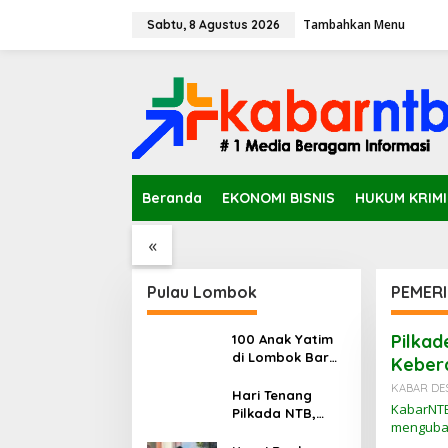
L
Tambahkan Menu
e
Sabtu, 8 Agustus 2026
w
a
t
i
k
e
k
o
n
S Ditemukan
Tak Ada Siswa Muslim, Guru
Kekura
Beranda
EKONOMI BISNIS
HUKUM KRIM
t
i Ladang
Agama Islam di SDN
SDN Ka
e
Sampar Maras Terkatung-
Belajar
n
«
katung ‎
Pulau Lombok
PEMER
Pilkad
100 Anak Yatim
di Lombok Barat
Keber
Terima Bantuan
KABAR DE
Kebutuhan
Hari Tenang
KabarNTB
Dasar dari MAA
Pilkada NTB,
menguba
International
Haji Firin
dan IBM