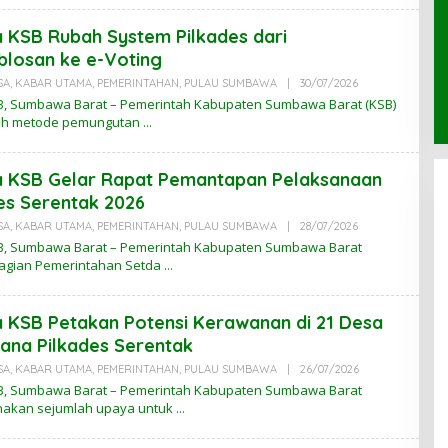
A
B
KSB Rubah System Pilkades dari
A
R
losan ke e-Voting
N
T
SA
,
KABAR UTAMA
,
PEMERINTAHAN
,
PULAU SUMBAWA
|
30/07/2026
O
B
L
, Sumbawa Barat – Pemerintah Kabupaten Sumbawa Barat (KSB)
E
h metode pemungutan
H
K
A
B
 KSB Gelar Rapat Pemantapan Pelaksanaan
A
R
es Serentak 2026
N
T
SA
,
KABAR UTAMA
,
PEMERINTAHAN
,
PULAU SUMBAWA
|
28/07/2026
O
B
L
, Sumbawa Barat – Pemerintah Kabupaten Sumbawa Barat
E
Bagian Pemerintahan Setda
H
K
A
B
KSB Petakan Potensi Kerawanan di 21 Desa
A
R
ana Pilkades Serentak
N
T
SA
,
KABAR UTAMA
,
PEMERINTAHAN
,
PULAU SUMBAWA
|
26/07/2026
O
B
L
, Sumbawa Barat – Pemerintah Kabupaten Sumbawa Barat
E
akan sejumlah upaya untuk
H
K
A