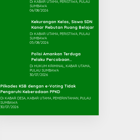
Maras Terkatung-katung ‎
Di KABAR UTAMA, PERISTIWA, PULAU
SUMBAWA
06/08/2026
Kekurangan Kelas, Siswa SDN
Kanar Rebutan Ruang Belajar
Di KABAR UTAMA, PERISTIWA, PULAU
SUMBAWA
05/08/2026
Polisi Amankan Terduga
Pelaku Percobaan
Pemerkosaan yang Ancam
Di HUKUM KRIMINAL, KABAR UTAMA,
PULAU SUMBAWA
Korban dengan Parang
30/07/2026
Pilkades KSB dengan e-Voting Tidak
Pengaruhi Keberadaan PPKD
Di KABAR DESA, KABAR UTAMA, PEMERINTAHAN, PULAU
SUMBAWA
30/07/2026