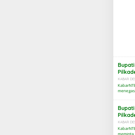
Bupati
Pilkad
KABAR DE
KabarNTB
menegas
Bupati
Pilkad
KABAR DE
KabarNTB
meminta 