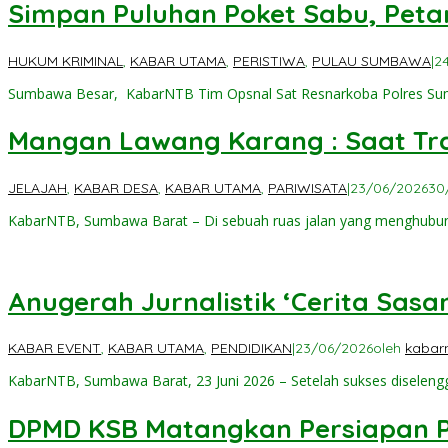
Simpan Puluhan Poket Sabu, Peta
HUKUM KRIMINAL
,
KABAR UTAMA
,
PERISTIWA
,
PULAU SUMBAWA
|
2
Sumbawa Besar, KabarNTB Tim Opsnal Sat Resnarkoba Polres S
Mangan Lawang Karang : Saat Tr
JELAJAH
,
KABAR DESA
,
KABAR UTAMA
,
PARIWISATA
|
23/06/2026
30
KabarNTB, Sumbawa Barat – Di sebuah ruas jalan yang menghubu
Anugerah Jurnalistik ‘Cerita Sas
KABAR EVENT
,
KABAR UTAMA
,
PENDIDIKAN
|
23/06/2026
oleh
kabar
KabarNTB, Sumbawa Barat, 23 Juni 2026 – Setelah sukses diseleng
DPMD KSB Matangkan Persiapan P