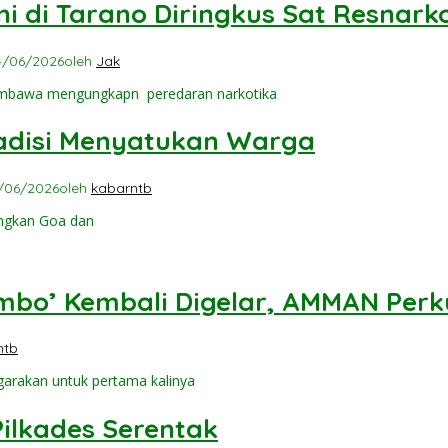
ni di Tarano Diringkus Sat Resnar
4/06/2026
oleh
Jak
umbawa mengungkapn peredaran narkotika
adisi Menyatukan Warga
/06/2026
oleh
kabarntb
ngkan Goa dan
ambo’ Kembali Digelar, AMMAN Perk
ntb
garakan untuk pertama kalinya
ilkades Serentak