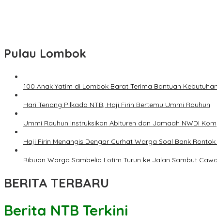
Kekurangan Kelas, Siswa SDN Kanar Rebutan Ruang Belajar
Polisi Amankan Terduga Pelaku Percobaan Pemerkosaan yang 
Pulau Lombok
100 Anak Yatim di Lombok Barat Terima Bantuan Kebutuhan 
Hari Tenang Pilkada NTB, Haji Firin Bertemu Ummi Rauhun
Ummi Rauhun Instruksikan Abituren dan Jamaah NWDI Komp
Haji Firin Menangis Dengar Curhat Warga Soal Bank Ronto
Ribuan Warga Sambelia Lotim Turun ke Jalan Sambut Cawag
BERITA TERBARU
Berita NTB Terkini