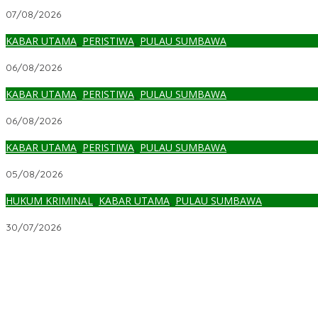
Media Gathering, PWI – Bea Cukai Jalin Mitra Strategis
07/08/2026
KABAR UTAMA
,
PERISTIWA
,
PULAU SUMBAWA
Seorang PNS Ditemukan Meninggal di Ladang
06/08/2026
KABAR UTAMA
,
PERISTIWA
,
PULAU SUMBAWA
Tak Ada Siswa Muslim, Guru Agama Islam di SDN Sampar Maras Te
06/08/2026
KABAR UTAMA
,
PERISTIWA
,
PULAU SUMBAWA
Kekurangan Kelas, Siswa SDN Kanar Rebutan Ruang Belajar
05/08/2026
HUKUM KRIMINAL
,
KABAR UTAMA
,
PULAU SUMBAWA
Polisi Amankan Terduga Pelaku Percobaan Pemerkosaan yang 
30/07/2026
Media Gathering, PWI – Bea Cukai Jalin Mitra Strategis
Seorang PNS Ditemukan Meninggal di Ladang
Tak Ada Siswa Muslim, Guru Agama Islam di SDN Sampar Maras Te