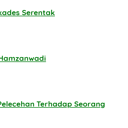
lkades Serentak
T Hamzanwadi
Pelecehan Terhadap Seorang