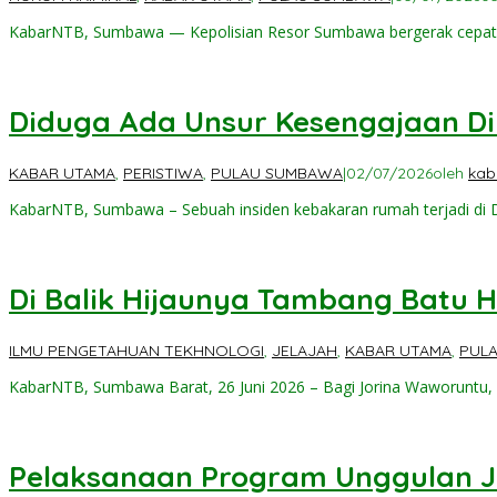
KabarNTB, Sumbawa — Kepolisian Resor Sumbawa bergerak cepat 
Diduga Ada Unsur Kesengajaan D
KABAR UTAMA
,
PERISTIWA
,
PULAU SUMBAWA
|
02/07/2026
oleh
kab
KabarNTB, Sumbawa – Sebuah insiden kebakaran rumah terjadi di 
Di Balik Hijaunya Tambang Batu H
ILMU PENGETAHUAN TEKHNOLOGI
,
JELAJAH
,
KABAR UTAMA
,
PUL
KabarNTB, Sumbawa Barat, 26 Juni 2026 – Bagi Jorina Waworuntu,
Pelaksanaan Program Unggulan Ja