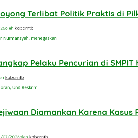
ong Terlibat Politik Praktis di Pi
026
oleh
kabarntb
ar Nurmansyah, menegaskan
angkap Pelaku Pencurian di SMPI
leh
kabarntb
oran, Unit Reskrim
ejiwaan Diamankan Karena Kasus 
3/07/2026
oleh
kabarntb