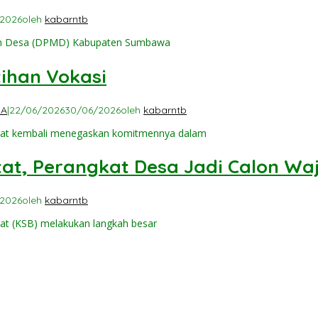
/2026
oleh
kabarntb
an Desa (DPMD) Kabupaten Sumbawa
tihan Vokasi
WA
|
22/06/2026
30/06/2026
oleh
kabarntb
at kembali menegaskan komitmennya dalam
tat, Perangkat Desa Jadi Calon Wa
/2026
oleh
kabarntb
t (KSB) melakukan langkah besar