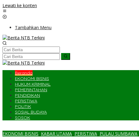
Lewati ke konten
Tambahkan Menu
Beranda
EKONOMI BISNIS
HUKUM KRIMINAL
PEMERINTAHAN
PENDIDIKAN
PERISTIWA
POLITIK
SOSIAL BUDAYA
SOSOK
EKONOMI BISNIS
,
KABAR UTAMA
,
PERISTIWA
,
PULAU SUMBAWA