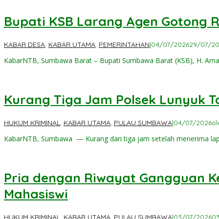
Bupati KSB Larang Agen Gotong Roy
KABAR DESA
,
KABAR UTAMA
,
PEMERINTAHAN
|
04/07/2026
29/07/2
KabarNTB, Sumbawa Barat – Bupati Sumbawa Barat (KSB), H. Am
Kurang Tiga Jam Polsek Lunyuk T
HUKUM KRIMINAL
,
KABAR UTAMA
,
PULAU SUMBAWA
|
04/07/2026
o
KabarNTB, Sumbawa — Kurang dari tiga jam setelah menerima lap
Pria dengan Riwayat Gangguan K
Mahasiswi
HUKUM KRIMINAL
,
KABAR UTAMA
,
PULAU SUMBAWA
|
03/07/2026
0