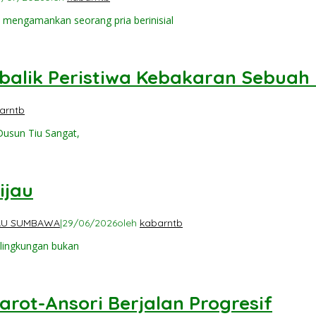
mengamankan seorang pria berinisial
ibalik Peristiwa Kebakaran Sebua
arntb
Dusun Tiu Sangat,
ijau
AU SUMBAWA
|
29/06/2026
oleh
kabarntb
 lingkungan bukan
rot-Ansori Berjalan Progresif