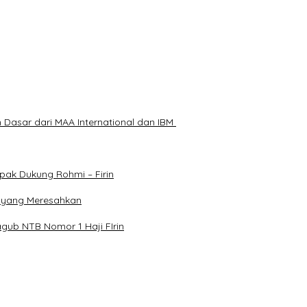
Ancam Korban dengan Parang
Dasar dari MAA International dan IBM
ak Dukung Rohmi – Firin
k yang Meresahkan
ub NTB Nomor 1 Haji FIrin