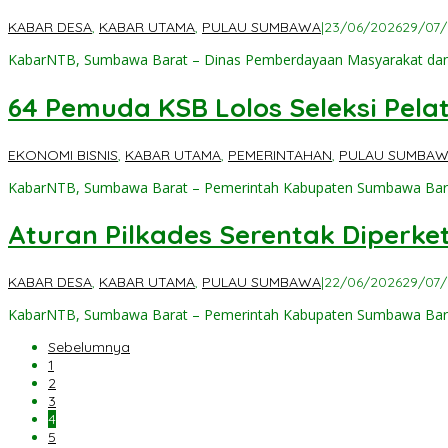
KABAR DESA
,
KABAR UTAMA
,
PULAU SUMBAWA
|
23/06/2026
29/07
KabarNTB, Sumbawa Barat – Dinas Pemberdayaan Masyarakat d
64 Pemuda KSB Lolos Seleksi Pela
EKONOMI BISNIS
,
KABAR UTAMA
,
PEMERINTAHAN
,
PULAU SUMBA
KabarNTB, Sumbawa Barat – Pemerintah Kabupaten Sumbawa Bar
Aturan Pilkades Serentak Diperke
KABAR DESA
,
KABAR UTAMA
,
PULAU SUMBAWA
|
22/06/2026
29/07
KabarNTB, Sumbawa Barat – Pemerintah Kabupaten Sumbawa Bara
Sebelumnya
1
2
3
4
5