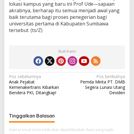
lokasi kampus yang baru ini Prof Ude—sapaan
akrabnya, berharap itu semua menjadi awal yang
baik terutama bagi proses penegerian bagi
universitas pertama di Kabupaten Sumbawa
tersebut. (ts/Z)
Ikuti Kami
N
Pos sebelumnya
Pos berikutnya
Anak Pejabat
Pemda Minta PT. DMB
a
Kemenakertrans Kibarkan
Segera Lunasi Utang
v
Bendera PKI, Ditangkap!
Deviden
i
g
Tinggalkan Balasan
a
s
Alamat email Anda tidak akan dipublikasikan.
Ruas yang wajib