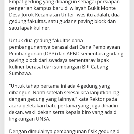
Empat gedung yang dibangun sebagai persiapan
g
pengerian kampus baru di wilayah Bukit Monte
d
Desa Jorok Kecamatan Unter Iwes itu adalah, dua
i
K
gedung fakultas, satu gudang paving block dan
a
satu lapak kuliner.
m
p
Untuk dua gedung fakultas dana
u
pembangunannya berasal dari Dana Pembiayaan
s
B
Pembangunan (DPP) dan APBD sementara gudang
a
paving block dari swadaya sementarav lapak
r
kuliner berasal dari sumbangan BRI Cabang
u
Sumbawa.
“Untuk tahap pertama ini ada 4 gedung yang
dibangun. Nanti setelah selesai kita lanjutkan lagi
dengan gedung yang lainnya,” kata Rektor pada
acara peletakan batu pertama yang juga dihadiri
dekan, wakil dekan serta kepala biro yang ada di
lingkungan UNSA.
Dengan dimulainya pembangunan fisik gedung di