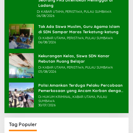
Seorang PNS Ditemukan Meninggal di
Ladang
Di KABAR UTAMA, PERISTIWA, PULAU SUMBAWA
06/08/2026
Tak Ada Siswa Muslim, Guru Agama Islam
di SDN Sampar Maras Terkatung-katung ‎
Di KABAR UTAMA, PERISTIWA, PULAU SUMBAWA
06/08/2026
Kekurangan Kelas, Siswa SDN Kanar
Rebutan Ruang Belajar
Di KABAR UTAMA, PERISTIWA, PULAU SUMBAWA
05/08/2026
Polisi Amankan Terduga Pelaku Percobaan
Pemerkosaan yang Ancam Korban dengan
Parang
Di HUKUM KRIMINAL, KABAR UTAMA, PULAU
SUMBAWA
30/07/2026
Tag Populer