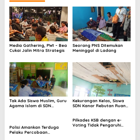
Media Gathering, PWI – Bea
Seorang PNS Ditemukan
Cukai Jalin Mitra Strategis
Meninggal di Ladang
Tak Ada Siswa Muslim, Guru
Kekurangan Kelas, Siswa
Agama Islam di SDN
SDN Kanar Rebutan Ruang
Sampar Maras Terkatung-
Belajar
katung ‎
Pilkades KSB dengan e-
Voting Tidak Pengaruhi
Polisi Amankan Terduga
Keberadaan PPKD
Pelaku Percobaan
Pemerkosaan yang Ancam