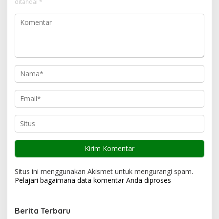
i
ditandai
*
p
o
s
Situs ini menggunakan Akismet untuk mengurangi spam.
Pelajari bagaimana data komentar Anda diproses
Berita Terbaru