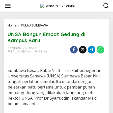
L
e
w
a
t
i
Home
/
PULAU SUMBAWA
U
k
N
UNSA Bangun Empat Gedung di
e
S
k
A
Kampus Baru
o
B
n
a
Kabarntb
22/08/2013
t
PULAU SUMBAWA
176 Dilihat
n
e
g
n
u
n
Sumbawa Besar, KabarNTB – Terkait penegerian
E
m
Universitas Samawa (UNSA) Sumbawa Besar kini
p
tengah perlahan dimulai. Itu ditandai dengan
a
peletakan batu pertama untuk pembangunan
t
empat gedung yang dilakukan langsung oleh
G
Rektor UNSA, Prof Dr Syaifuddin Iskandar MPd
e
d
belum lama ini.
u
n