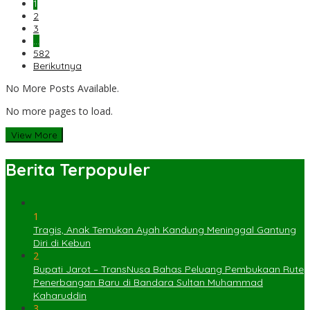
1
2
3
…
582
Berikutnya
No More Posts Available.
No more pages to load.
View More
Berita Terpopuler
1
Tragis, Anak Temukan Ayah Kandung Meninggal Gantung
Diri di Kebun
2
Bupati Jarot – TransNusa Bahas Peluang Pembukaan Rute
Penerbangan Baru di Bandara Sultan Muhammad
Kaharuddin
3