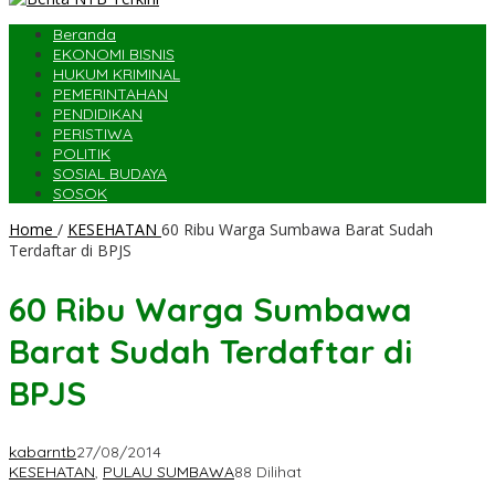
Beranda
EKONOMI BISNIS
HUKUM KRIMINAL
PEMERINTAHAN
PENDIDIKAN
PERISTIWA
POLITIK
SOSIAL BUDAYA
SOSOK
Home
/
KESEHATAN
60 Ribu Warga Sumbawa Barat Sudah
Terdaftar di BPJS
60 Ribu Warga Sumbawa
Barat Sudah Terdaftar di
BPJS
kabarntb
27/08/2014
KESEHATAN
,
PULAU SUMBAWA
88 Dilihat