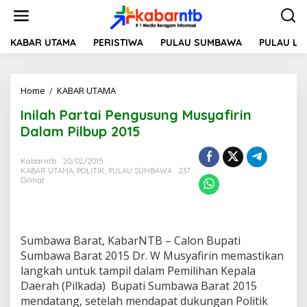
L
e
w
a
KABAR UTAMA
PERISTIWA
PULAU SUMBAWA
PULAU L
t
i
k
Home
/
KABAR UTAMA
I
e
n
k
Inilah Partai Pengusung Musyafirin
i
o
l
n
Dalam Pilbup 2015
a
t
h
e
Kabarntb
20/02/2015
P
n
KABAR UTAMA
,
POLITIK
,
PULAU SUMBAWA
237
a
Dilihat
r
t
a
i
P
Sumbawa Barat, KabarNTB – Calon Bupati
e
Sumbawa Barat 2015 Dr. W Musyafirin memastikan
n
langkah untuk tampil dalam Pemilihan Kepala
g
Daerah (Pilkada) Bupati Sumbawa Barat 2015
u
mendatang, setelah mendapat dukungan Politik
s