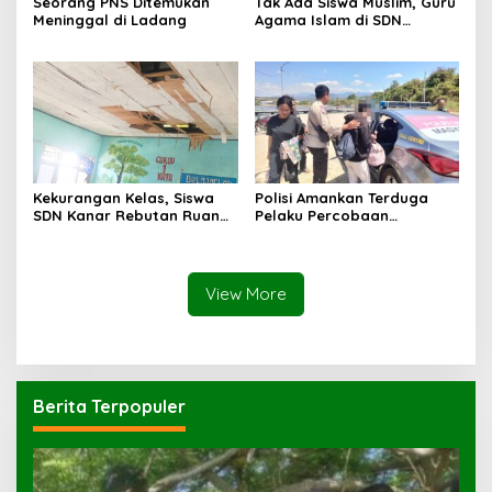
Seorang PNS Ditemukan
Tak Ada Siswa Muslim, Guru
Meninggal di Ladang
Agama Islam di SDN
Sampar Maras Terkatung-
katung ‎
Kekurangan Kelas, Siswa
Polisi Amankan Terduga
SDN Kanar Rebutan Ruang
Pelaku Percobaan
Belajar
Pemerkosaan yang Ancam
Korban dengan Parang
View More
Berita Terpopuler