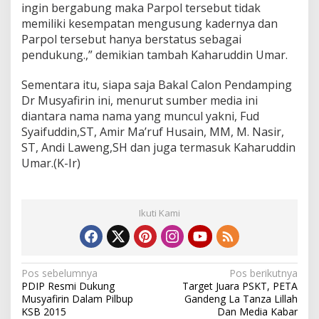
ingin bergabung maka Parpol tersebut tidak
memiliki kesempatan mengusung kadernya dan
Parpol tersebut hanya berstatus sebagai
pendukung.,” demikian tambah Kaharuddin Umar.
Sementara itu, siapa saja Bakal Calon Pendamping
Dr Musyafirin ini, menurut sumber media ini
diantara nama nama yang muncul yakni, Fud
Syaifuddin,ST, Amir Ma’ruf Husain, MM, M. Nasir,
ST, Andi Laweng,SH dan juga termasuk Kaharuddin
Umar.(K-Ir)
Ikuti Kami
N
Pos sebelumnya
Pos berikutnya
PDIP Resmi Dukung
Target Juara PSKT, PETA
a
Musyafirin Dalam Pilbup
Gandeng La Tanza Lillah
v
KSB 2015
Dan Media Kabar