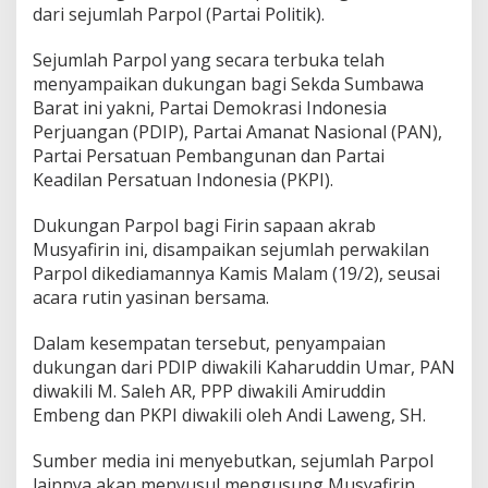
u
dari sejumlah Parpol (Partai Politik).
n
g
Sejumlah Parpol yang secara terbuka telah
M
menyampaikan dukungan bagi Sekda Sumbawa
u
Barat ini yakni, Partai Demokrasi Indonesia
s
y
Perjuangan (PDIP), Partai Amanat Nasional (PAN),
a
Partai Persatuan Pembangunan dan Partai
f
Keadilan Persatuan Indonesia (PKPI).
i
r
Dukungan Parpol bagi Firin sapaan akrab
i
n
Musyafirin ini, disampaikan sejumlah perwakilan
D
Parpol dikediamannya Kamis Malam (19/2), seusai
a
acara rutin yasinan bersama.
l
a
Dalam kesempatan tersebut, penyampaian
m
P
dukungan dari PDIP diwakili Kaharuddin Umar, PAN
i
diwakili M. Saleh AR, PPP diwakili Amiruddin
l
Embeng dan PKPI diwakili oleh Andi Laweng, SH.
b
u
Sumber media ini menyebutkan, sejumlah Parpol
p
2
lainnya akan menyusul mengusung Musyafirin,