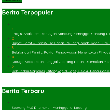
Berita Terpopuler
1
Tragis, Anak Temukan Ayah Kandung Meninggal Gantung Dir
2
Bupati Jarot – TransNusa Bahas Peluang Pembukaan Rute
3
Belajar dari Pemilu, Faktor Pengawasan Menentukan Pilkad
4
Diduga Kecelakaan Tunggal, Seorang Petani Ditemukan Menin
5
Kabur dari Mapolres, Ditangkap di Lape, Pelaku Pencurian
Berita Terbaru
Seorang PNS Ditemukan Meninggal di Ladang