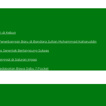
i di Kebun
 Penerbangan Baru di Bandara Sultan Muhammad Kaharuddin
es Serentak Berlangsung Sukses
ggal di Saluran Irigasi
 Kedapatan Bawa Sabu 7 Pocket