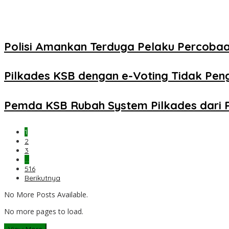
Polisi Amankan Terduga Pelaku Percob
Pilkades KSB dengan e-Voting Tidak Pe
Pemda KSB Rubah System Pilkades dari 
1
2
3
…
516
Berikutnya
No More Posts Available.
No more pages to load.
View More