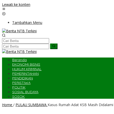
Lewati ke konten
Tambahkan Menu
Beranda
EKONOMI BISNIS
HUKUM KRIMINAL
PEMERINTAHAN
PENDIDIKAN
PERISTIWA
POLITIK
SOSIAL BUDAYA
SOSOK
Home
/
PULAU SUMBAWA
Kasus Rumah Adat KSB Masih Didalami 