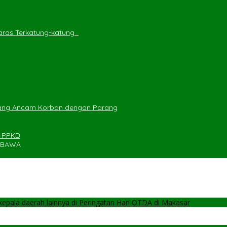
ras Terkatung-katung ‎
yang Ancam Korban dengan Parang
n PPKD
UMBAWA
pala daerah lainnya di Peringatan Hari OTDA di Makasar