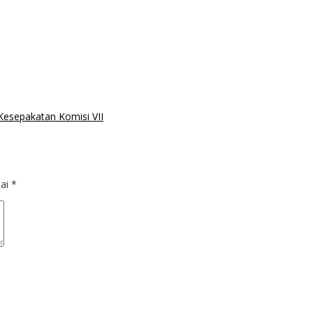
Kesepakatan Komisi VII
dai
*