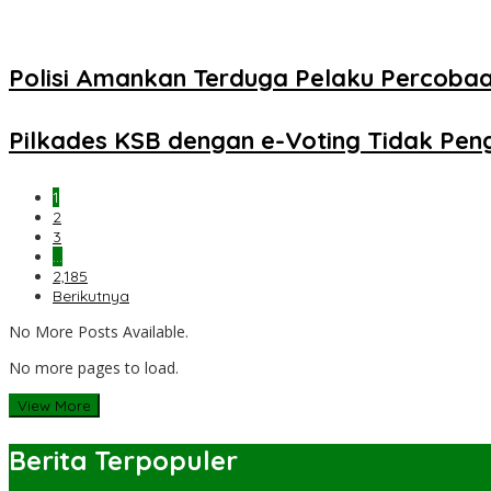
Polisi Amankan Terduga Pelaku Percob
Pilkades KSB dengan e-Voting Tidak Pe
1
2
3
…
2,185
Berikutnya
No More Posts Available.
No more pages to load.
View More
Berita Terpopuler