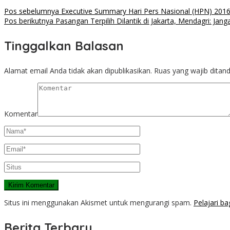
Pos sebelumnya
Executive Summary Hari Pers Nasional (HPN) 201
Pos berikutnya
Pasangan Terpilih Dilantik di Jakarta, Mendagri: Ja
Tinggalkan Balasan
Alamat email Anda tidak akan dipublikasikan.
Ruas yang wajib ditan
Komentar
Situs ini menggunakan Akismet untuk mengurangi spam.
Pelajari b
Berita Terbaru