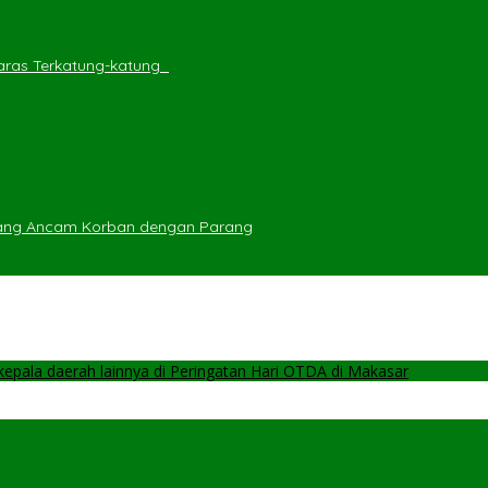
ras Terkatung-katung ‎
yang Ancam Korban dengan Parang
pala daerah lainnya di Peringatan Hari OTDA di Makasar