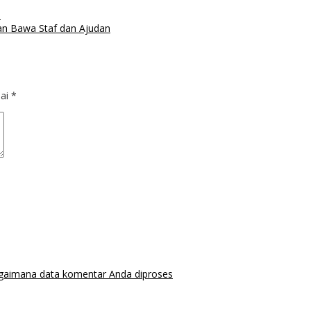
6
ngan Bawa Staf dan Ajudan
dai
*
agaimana data komentar Anda diproses