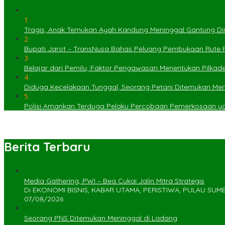
1
Tragis, Anak Temukan Ayah Kandung Meninggal Gantung Dir
2
Bupati Jarot – TransNusa Bahas Peluang Pembukaan Rute
3
Belajar dari Pemilu, Faktor Pengawasan Menentukan Pilkad
4
Diduga Kecelakaan Tunggal, Seorang Petani Ditemukan Menin
5
Polisi Amankan Terduga Pelaku Percobaan Pemerkosaan 
Berita Terbaru
Media Gathering, PWI – Bea Cukai Jalin Mitra Strategis
Di EKONOMI BISNIS, KABAR UTAMA, PERISTIWA, PULAU SU
07/08/2026
Seorang PNS Ditemukan Meninggal di Ladang