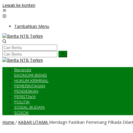
Lewati ke konten
Tambahkan Menu
Beranda
EKONOMI BISNIS
HUKUM KRIMINAL
PEMERINTAHAN
PENDIDIKAN
PERISTIWA
POLITIK
SOSIAL BUDAYA
SOSOK
Home
/
KABAR UTAMA
Mendagri Pastikan Pemenang Pilkada Dilanti