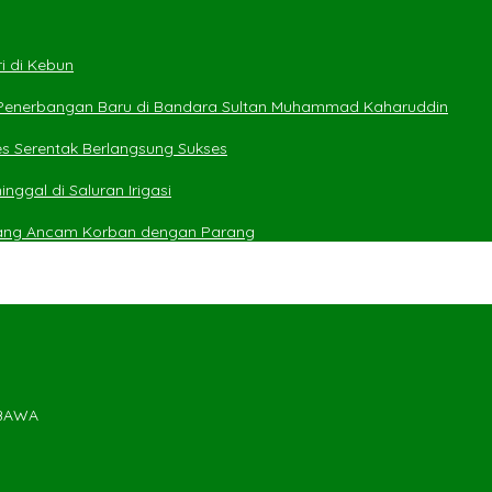
i di Kebun
 Penerbangan Baru di Bandara Sultan Muhammad Kaharuddin
es Serentak Berlangsung Sukses
ggal di Saluran Irigasi
yang Ancam Korban dengan Parang
MBAWA