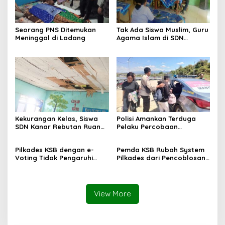
Seorang PNS Ditemukan
Tak Ada Siswa Muslim, Guru
Meninggal di Ladang
Agama Islam di SDN
Sampar Maras Terkatung-
katung ‎
Kekurangan Kelas, Siswa
Polisi Amankan Terduga
SDN Kanar Rebutan Ruang
Pelaku Percobaan
Belajar
Pemerkosaan yang Ancam
Korban dengan Parang
Pilkades KSB dengan e-
Pemda KSB Rubah System
Voting Tidak Pengaruhi
Pilkades dari Pencoblosan
Keberadaan PPKD
ke e-Voting
View More