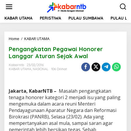
L
e
w
a
KABAR UTAMA
PERISTIWA
PULAU SUMBAWA
PULAU L
t
i
k
Home
/
KABAR UTAMA
P
e
e
k
Pengangkatan Pegawai Honorer
n
o
g
n
Langgar Aturan Sejak Awal
a
t
n
e
Kabarntb
23/02/2016
KABAR UTAMA
,
NASIONAL
106 Dilihat
g
n
k
a
t
Jakarta, KabarNTB –
Masalah pengangkatan
a
n
tenaga honorer kategori 2 menjadi isu yang paling
P
mengemuka dalam acara reuni Menteri
e
Pendayagunaan Aparatur Negara dan Reformasi
g
Birokrasi (PANRB), Selasa (23/02). Ada yang
a
mempertanyakan asal mula, sampai saran agar
w
a
pemerintah lebih bersikap tegas. Sebab