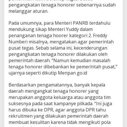
i
pengangkatan tenaga honorer sebenarnya sudah
H
melanggar aturan.
o
n
Pada umumnya, para Menteri PANRB terdahulu
o
r
mendukung sikap Menteri Yuddy dalam
e
penanganan tenaga hoorer kategori 2. Freddy
r
Numberi misalnya, mengatakan agar pemerintah
L
pusat tegas. Sebab selama ini, kecenderungan
a
n
pengangkatan tenaga honorer dilakukan oleh
g
pemerintah daerah. “Namun kemudian masalah
g
tenaga honorer dibebankan ke pemerintah pusat,”
a
ujarnya seperti dikutip Menpan go.id
r
A
t
Berdasarkan pengamatannya, banyak kepala
u
daerah mengangkat tenaga honorer yang
r
merupakan anggota keluarga atau anggota tim
a
suksesnya pada saat kampanye pilkada. “Ini juga
n
harus dibuka ke DPR, agar anggota DPR tahu
S
e
rekruitmen yang dilakukan pemerintah daerah
j
membuat kesulitan karena tidak mengikuti pola
a