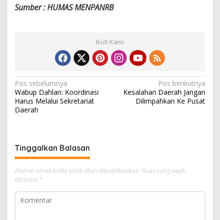
Sumber : HUMAS MENPANRB
Ikuti Kami
N
Pos sebelumnya
Pos berikutnya
Wabup Dahlan: Koordinasi
Kesalahan Daerah Jangan
a
Harus Melalui Sekretariat
Dilimpahkan Ke Pusat
v
Daerah
i
g
Tinggalkan Balasan
a
s
Alamat email Anda tidak akan dipublikasikan.
Ruas yang wajib
i
ditandai
*
p
o