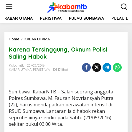
L
e
w
a
KABAR UTAMA
PERISTIWA
PULAU SUMBAWA
PULAU L
t
i
k
Home
/
KABAR UTAMA
K
e
a
k
Karena Tersinggung, Oknum Polisi
r
o
e
n
Saling Habok
n
t
a
e
Kabarntb
22/05/2016
KABAR UTAMA
,
PERISTIWA
108 Dilihat
T
n
e
r
s
Sumbawa, KabarNTB – Salah seorang anggota
i
n
Polres Sumbawa, M. Fauzan Novriansyah Putra
g
(22), harus mendapatkan perawatan intensif di
g
RSUD Sumbawa. Lantaran ia dihabok rekan
u
seprofesiiinya sendiri pada Sabtu (21/05/2016)
n
sekitar pukul 03.00 Wita.
g
,