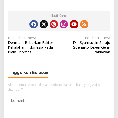
Ikuti Kami
N
Pos sebelumnya
Pos berikutnya
Denmark Beberkan Faktor
Din Syamsudin Setuju
a
Kekalahan Indonesia Pada
Soeharto Diberi Gelar
v
Piala Thomas
Pahlawan
i
g
Tinggalkan Balasan
a
s
Alamat email Anda tidak akan dipublikasikan.
Ruas yang wajib
i
ditandai
*
p
o
s