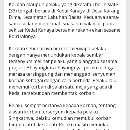
O
Korban maupun pelaku yang diketahui berinisial Fr
k
(33) tengah berada di Kedai Kanaya di Desa Karang
n
Dima, Kecamatan Labuhan Badas. Keduanya sama-
u
sama sedang menikmati suasana malam di pantai
m
P
sekitar Kedai Kanaya bersama rekan-rekan sesame
o
Polri lainnya.
l
i
Korban sebenarnya berniat menyapa pelaku
s
dengan hanya menundukan kepala sembari
i
S
tersenyum melihat pelaku yang dianggap sesama
a
prajurit Bhayangkara. Sayangnya, pelaku diduga
l
merasa tersinggung dan menanggapi senyuman
i
korban sebagai dengan cara berbeda. Pelaku lalu
n
g
menemui korban di salah satu meja yang ada di
H
Kedai tersebut dan membentak korban.
a
b
Pelaku sempat bertanya kepada korban, tentang
o
alasan korban tersenyum kepada pelaku.
k
Singkatnya, pelaku kemudian memukul korban
hingga jatuh ke tanah. Pelaku masih memukuli