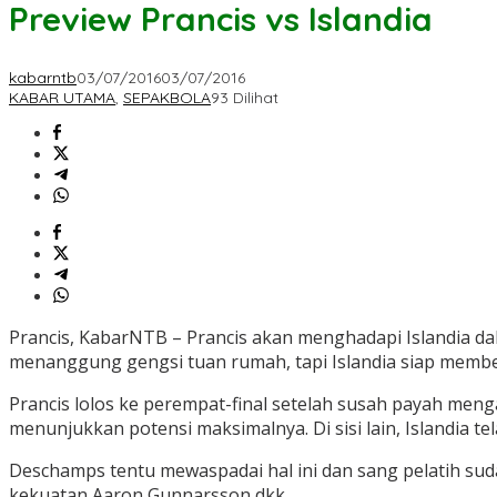
Preview Prancis vs Islandia
kabarntb
03/07/2016
03/07/2016
KABAR UTAMA
,
SEPAKBOLA
93 Dilihat
Prancis, KabarNTB – Prancis akan menghadapi Islandia dal
menanggung gengsi tuan rumah, tapi Islandia siap member
Prancis lolos ke perempat-final setelah susah payah men
menunjukkan potensi maksimalnya. Di sisi lain, Islandia t
Deschamps tentu mewaspadai hal ini dan sang pelatih sud
kekuatan Aaron Gunnarsson dkk.