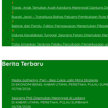
1
Tragis, Anak Temukan Ayah Kandung Meninggal Gantung Dir
2
Bupati Jarot – TransNusa Bahas Peluang Pembukaan Rute
3
Belajar dari Pemilu, Faktor Pengawasan Menentukan Pilkad
4
Diduga Kecelakaan Tunggal, Seorang Petani Ditemukan Menin
5
Polisi Amankan Terduga Pelaku Percobaan Pemerkosaan 
Berita Terbaru
Media Gathering, PWI – Bea Cukai Jalin Mitra Strategis
Di EKONOMI BISNIS, KABAR UTAMA, PERISTIWA, PULAU SU
07/08/2026
Seorang PNS Ditemukan Meninggal di Ladang
Di KABAR UTAMA, PERISTIWA, PULAU SUMBAWA
06/08/2026