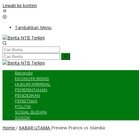
Lewati ke konten
Tambahkan Menu
Beranda
EKONOMI BISNIS
HUKUM KRIMINAL
PEMERINTAHAN
PENDIDIKAN
PERISTIWA
POLITIK
SOSIAL BUDAYA
SOSOK
Home
/
KABAR UTAMA
Preview Prancis vs Islandia