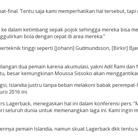
t-final. Tentu saja kami memperhatikan hal tersebut, tap
 ke dalam ketimbang sepak pojok sehingga mereka bisa 
ggulirkan bola dengan cepat di area mereka.”
berteknik tinggi seperti [Johann] Gudmundsson, [Birkir] Bja
ilangan dua pemain karena akumulasi, yakni Adil Rami da
a itu, besar kemungkinan Moussa Sissoko akan menggantika
, Islandia justru tanpa beban melakoni babak perempat-fi
ro 2016 ini.
rs Lagerback, menegaskan hal ini dalam konferensi pers. “
ri seluruh dunia untuk memenangkan laga ini. Kami ingin me
nnya pemain Islandia, namun skuat Lagerback dkk tentu 