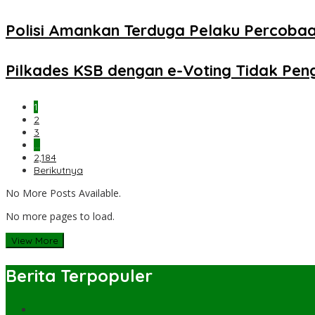
Polisi Amankan Terduga Pelaku Percob
Pilkades KSB dengan e-Voting Tidak Pe
1
2
3
…
2,184
Berikutnya
No More Posts Available.
No more pages to load.
View More
Berita Terpopuler