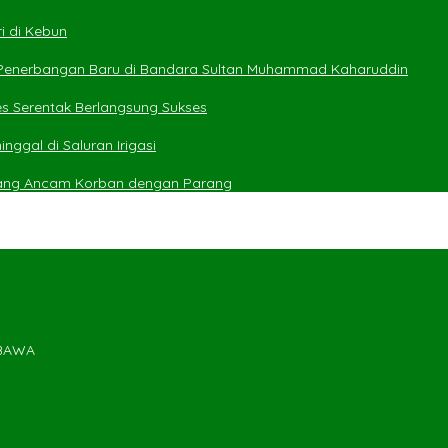
i di Kebun
 Penerbangan Baru di Bandara Sultan Muhammad Kaharuddin
es Serentak Berlangsung Sukses
ggal di Saluran Irigasi
yang Ancam Korban dengan Parang
MBAWA