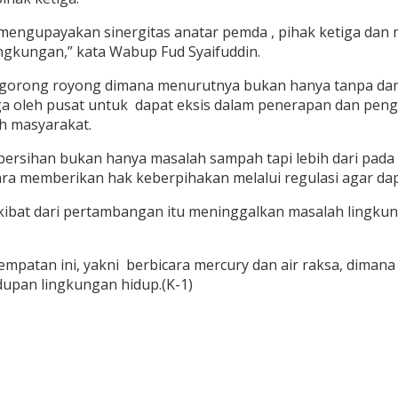
mengupayakan sinergitas anatar pemda , pihak ketiga dan
gkungan,” kata Wabup Fud Syaifuddin.
rong royong dimana menurutnya bukan hanya tanpa dana 
ga oleh pusat untuk dapat eksis dalam penerapan dan pen
h masyarakat.
ihan bukan hanya masalah sampah tapi lebih dari pada it
ra memberikan hak keberpihakan melalui regulasi agar dap
akibat dari pertambangan itu meninggalkan masalah lingku
patan ini, yakni berbicara mercury dan air raksa, dimana
dupan lingkungan hidup.(K-1)