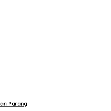
‎
gan Parang