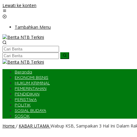
Lewati ke konten
Tambahkan Menu
Beranda
EKONOMI BISNIS
HUKUM KRIMINAL
PEMERINTAHAN
PENDIDIKAN
PERISTIWA
POLITIK
SOSIAL BUDAYA
SOSOK
Home
/
KABAR UTAMA
Wabup KSB, Sampaikan 3 Hal Ini Dalam Ra