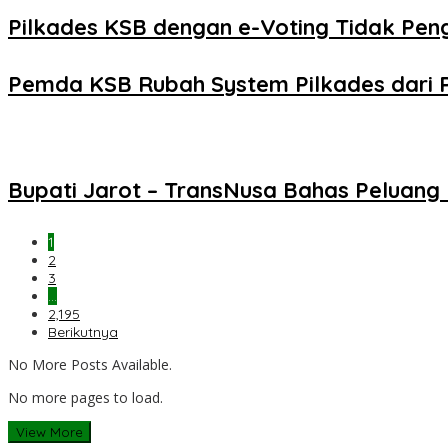
Pilkades KSB dengan e-Voting Tidak Pe
Pemda KSB Rubah System Pilkades dari 
Bupati Jarot – TransNusa Bahas Peluan
1
2
3
…
2,195
Berikutnya
No More Posts Available.
No more pages to load.
View More