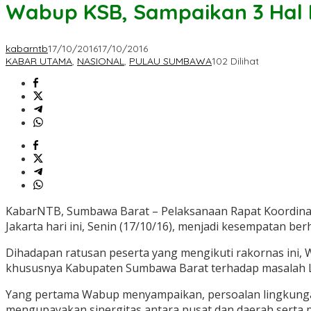
Wabup KSB, Sampaikan 3 Hal 
kabarntb
17/10/2016
17/10/2016
KABAR UTAMA
,
NASIONAL
,
PULAU SUMBAWA
102 Dilihat
KabarNTB, Sumbawa Barat – Pelaksanaan Rapat Koordinasi
Jakarta hari ini, Senin (17/10/16), menjadi kesempatan be
Dihadapan ratusan peserta yang mengikuti rakornas ini
khususnya Kabupaten Sumbawa Barat terhadap masalah 
Yang pertama Wabup menyampaikan, persoalan lingkungan
mengupayakan sinergitas antara pusat dan daerah serta p