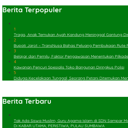
Berita Terpopuler
1
Tragis, Anak Temukan Ayah Kandung Meninggal Gantung Dir
2
Bupati Jarot – TransNusa Bahas Peluang Pembukaan Rute
3
Belajar dari Pemilu, Faktor Pengawasan Menentukan Pilkad
4
Kawanan Pencuri Spesialis Toko Bangunan Diringkus Polisi
5
Diduga Kecelakaan Tunggal, Seorang Petani Ditemukan Menin
Berita Terbaru
Tak Ada Siswa Muslim, Guru Agama Islam di SDN Sampar Ma
Di KABAR UTAMA, PERISTIWA, PULAU SUMBAWA