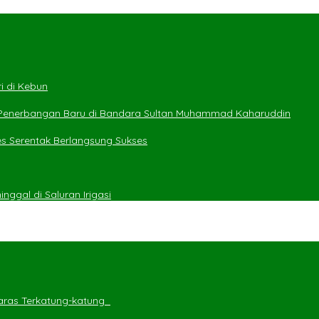
i di Kebun
 Penerbangan Baru di Bandara Sultan Muhammad Kaharuddin
es Serentak Berlangsung Sukses
ggal di Saluran Irigasi
ras Terkatung-katung ‎