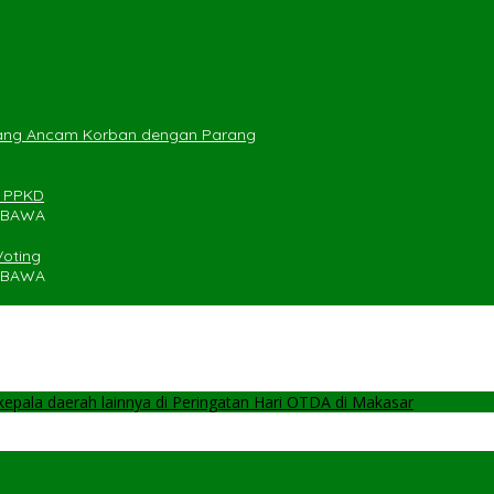
yang Ancam Korban dengan Parang
n PPKD
UMBAWA
Voting
UMBAWA
pala daerah lainnya di Peringatan Hari OTDA di Makasar