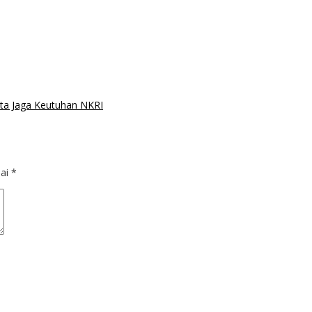
ta Jaga Keutuhan NKRI‎
dai
*