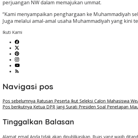
perjuangan NW dalam memajukan ummat.
“Kami menyampaikan penghargaan ke Muhammadiyah sebaga
Juga melalui amal-amal usaha Muhammadiyah yang kini t
Ikuti Kami
Navigasi pos
Pos sebelumnya
Ratusan Peserta Ikut Seleksi Calon Mahasiswa We
Pos berikutnya
Ketua DPR Janji Surati Presiden Soal Penetapan Ma
Tinggalkan Balasan
Alamat email Anda tidak akan dipublikasikan.
Ruas yang wajib ditan