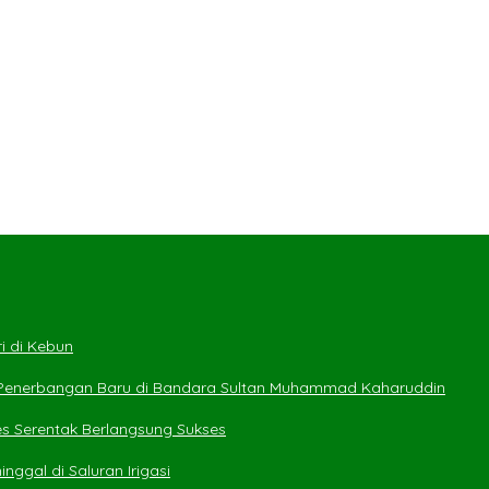
i di Kebun
 Penerbangan Baru di Bandara Sultan Muhammad Kaharuddin
es Serentak Berlangsung Sukses
ggal di Saluran Irigasi