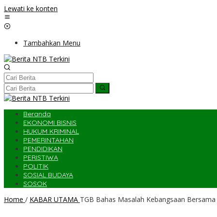
Lewati ke konten
Tambahkan Menu
Beranda
EKONOMI BISNIS
HUKUM KRIMINAL
PEMERINTAHAN
PENDIDIKAN
PERISTIWA
POLITIK
SOSIAL BUDAYA
SOSOK
Home
/
KABAR UTAMA
TGB Bahas Masalah Kebangsaan Bersama