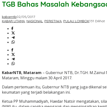
TGB Bahas Masalah Kebangs
kabarntb
02/05/2017
KABAR UTAMA
,
NASIONAL
,
PERISTIWA
,
PULAU LOMBOK
131 Dilihat
KabarNTB, Mataram
– Gubernur NTB, Dr.TGH. M.Zainul 
Mataram, Minggu malam 30 April 2017.
Dalam pertemuan itu, Gubernur NTB yang juga dikenal 
keumatan yang terjadi belakangan ini.
Ketua PP Muhammadiyah, Haedar Natsir mengatakan, sil
(NW) itu, dalam rangka mengajak dan mengingatkan kem