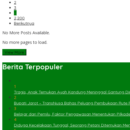
2
3
…
2,200
Berikutnya
No More Posts Available.
No more pages to load.
View More
Berita Terpopuler
1
Tragis, Anak Temukan Ayah Kandung Meninggal Gantung Dir
2
Bupati Jarot – TransNusa Bahas Peluang Pembukaan Rute
3
Belajar dari Pemilu, Faktor Pengawasan Menentukan Pilkad
4
Diduga Kecelakaan Tunggal, Seorang Petani Ditemukan Menin