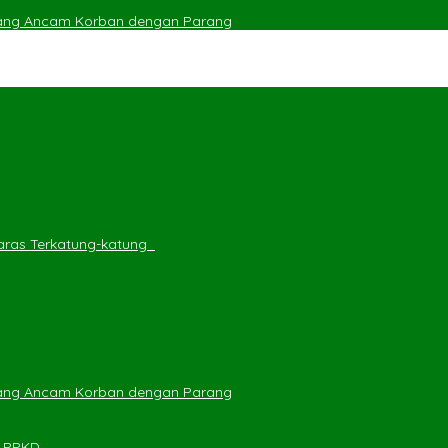
yang Ancam Korban dengan Parang
ras Terkatung-katung ‎
yang Ancam Korban dengan Parang
n PPKD