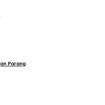
‎
gan Parang