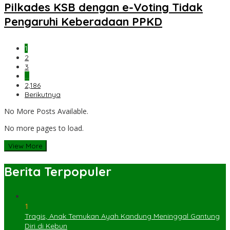
Pilkades KSB dengan e-Voting Tidak
Pengaruhi Keberadaan PPKD
1
2
3
…
2,186
Berikutnya
No More Posts Available.
No more pages to load.
View More
Berita Terpopuler
1
Tragis, Anak Temukan Ayah Kandung Meninggal Gantung
Diri di Kebun