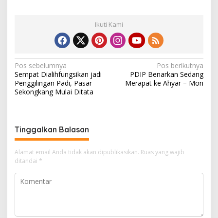
Ikuti Kami
N
Pos sebelumnya
Pos berikutnya
Sempat Dialihfungsikan jadi
PDIP Benarkan Sedang
a
Penggilingan Padi, Pasar
Merapat ke Ahyar – Mori
v
Sekongkang Mulai Ditata
i
g
Tinggalkan Balasan
a
s
Alamat email Anda tidak akan dipublikasikan.
Ruas yang wajib
i
ditandai
*
p
o
s