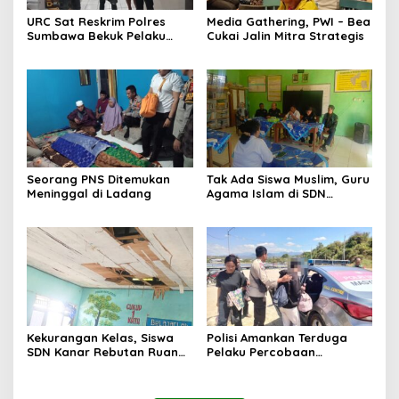
URC Sat Reskrim Polres
Media Gathering, PWI – Bea
Sumbawa Bekuk Pelaku
Cukai Jalin Mitra Strategis
Seorang PNS Ditemukan
Tak Ada Siswa Muslim, Guru
Meninggal di Ladang
Agama Islam di SDN
Sampar Maras Terkatung-
katung ‎
Kekurangan Kelas, Siswa
Polisi Amankan Terduga
SDN Kanar Rebutan Ruang
Pelaku Percobaan
Belajar
Pemerkosaan yang Ancam
Korban dengan Parang