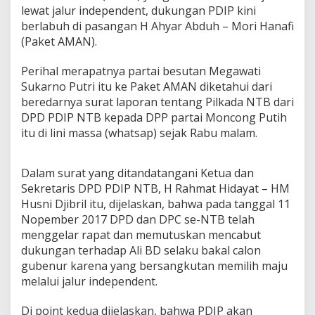
P
lewat jalur independent, dukungan PDIP kini
B
berlabuh di pasangan H Ahyar Abduh – Mori Hanafi
e
(Paket AMAN).
r
l
a
Perihal merapatnya partai besutan Megawati
b
Sukarno Putri itu ke Paket AMAN diketahui dari
u
beredarnya surat laporan tentang Pilkada NTB dari
h
DPD PDIP NTB kepada DPP partai Moncong Putih
k
itu di lini massa (whatsap) sejak Rabu malam.
e
A
h
y
Dalam surat yang ditandatangani Ketua dan
a
Sekretaris DPD PDIP NTB, H Rahmat Hidayat – HM
r
Husni Djibril itu, dijelaskan, bahwa pada tanggal 11
-
Nopember 2017 DPD dan DPC se-NTB telah
M
menggelar rapat dan memutuskan mencabut
o
r
dukungan terhadap Ali BD selaku bakal calon
i
gubenur karena yang bersangkutan memilih maju
?
melalui jalur independent.
Di point kedua dijelaskan, bahwa PDIP akan