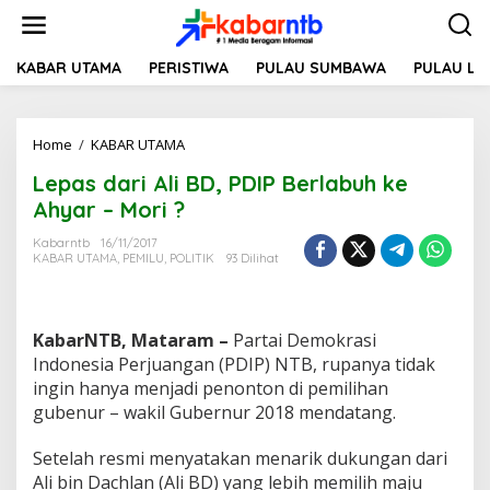
L
e
w
a
KABAR UTAMA
PERISTIWA
PULAU SUMBAWA
PULAU L
t
i
k
Home
/
KABAR UTAMA
L
e
e
k
Lepas dari Ali BD, PDIP Berlabuh ke
p
o
a
n
Ahyar – Mori ?
s
t
d
e
Kabarntb
16/11/2017
KABAR UTAMA
,
PEMILU
,
POLITIK
93 Dilihat
a
n
r
i
A
KabarNTB, Mataram –
Partai Demokrasi
l
i
Indonesia Perjuangan (PDIP) NTB, rupanya tidak
B
ingin hanya menjadi penonton di pemilihan
D
gubenur – wakil Gubernur 2018 mendatang.
,
P
Setelah resmi menyatakan menarik dukungan dari
D
I
Ali bin Dachlan (Ali BD) yang lebih memilih maju