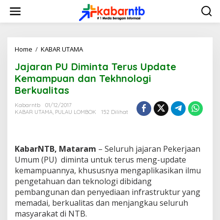
L
e
w
a
t
i
Home
/
KABAR UTAMA
J
k
a
Jajaran PU Diminta Terus Update
e
j
k
a
Kemampuan dan Tekhnologi
o
r
Berkualitas
n
a
t
n
Kabarntb
01/12/2017
e
P
KABAR UTAMA
,
PULAU LOMBOK
152 Dilihat
n
U
D
i
m
KabarNTB, Mataram
– Seluruh jajaran Pekerjaan
i
Umum (PU) diminta untuk terus meng-update
n
kemampuannya, khususnya mengaplikasikan ilmu
t
pengetahuan dan teknologi dibidang
a
T
pembangunan dan penyediaan infrastruktur yang
e
memadai, berkualitas dan menjangkau seluruh
r
masyarakat di NTB.
u