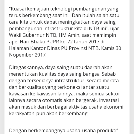
s
“Kuasai kemajuan teknologi pembangunan yang
U
p
terus berkembang saat ini. Dan itulah salah satu
d
cara kita untuk dapat meningkatkan daya saing
a
pembangunan infrastruktur kita di NTB ini”, ujar
t
Wakil Gubernur NTB, HM Amin, saat memimpin
e
apel Hari Bhakti PUPR ke-72 tahun 2017 di
K
e
Halaman Kantor Dinas PU Provinsi NTB, Kamis 30
m
Nopember 2017.
a
m
Ditegaskannya, daya saing suatu daerah akan
p
menentukan kualitas daya saing bangsa. Sebab
u
a
dengan tersedianya infrastruktur secara merata
n
dan berkualitas yang terkoneksi antar suatu
d
kawasan ke kawasan lainnya, maka semua sektor
a
lainnya secara otomatis akan bergerak, investasi
n
T
akan masuk dan berbagai aktivitas usaha ekonomi
e
kerakyatan-pun akan berkembang.
k
h
n
Dengan berkembangnya usaha-usaha produktif
o