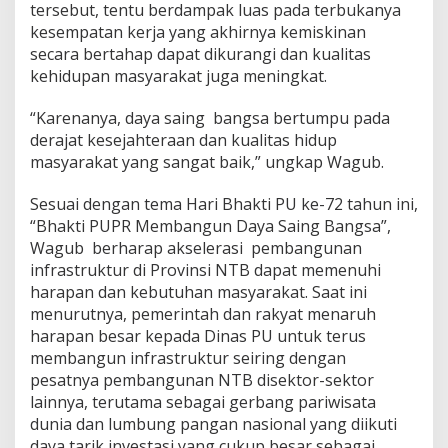
tersebut, tentu berdampak luas pada terbukanya
l
kesempatan kerja yang akhirnya kemiskinan
o
g
secara bertahap dapat dikurangi dan kualitas
i
kehidupan masyarakat juga meningkat.
B
e
“Karenanya, daya saing bangsa bertumpu pada
r
derajat kesejahteraan dan kualitas hidup
k
u
masyarakat yang sangat baik,” ungkap Wagub.
a
l
Sesuai dengan tema Hari Bhakti PU ke-72 tahun ini,
i
“Bhakti PUPR Membangun Daya Saing Bangsa”,
t
Wagub berharap akselerasi pembangunan
a
s
infrastruktur di Provinsi NTB dapat memenuhi
harapan dan kebutuhan masyarakat. Saat ini
menurutnya, pemerintah dan rakyat menaruh
harapan besar kepada Dinas PU untuk terus
membangun infrastruktur seiring dengan
pesatnya pembangunan NTB disektor-sektor
lainnya, terutama sebagai gerbang pariwisata
dunia dan lumbung pangan nasional yang diikuti
daya tarik investasi yang cukup besar sebagai