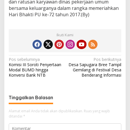
dan ratusan karyawan dinas pekerjaan umum
bersama keluarganya dalam rangka memeriahkan
Hari Bhakti PU ke-72 tahun 2017.(By)
Ikuti Kami
N
Pos sebelumnya
Pos berikutnya
Komisi III Soroti Penyertaan
Desa Sapugara Bree Tampil
a
Modal BUMD hingga
Gemilang di Festival Desa
v
Konversi Bank NTB
Benderang Informasi
i
g
Tinggalkan Balasan
a
s
Alamat email Anda tidak akan dipublikasikan.
Ruas yang wajib
i
ditandai
*
p