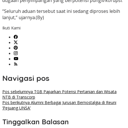
dugaan penyimpangan yang berpotensi pungli/korupsi.
“Seluruh aduan tersebut saat ini sedang diproses lebih
lanjut,” ujarnya.(By)
Ikuti Kami
Navigasi pos
Pos sebelumnya
TGB Paparkan Potensi Pertanian dan Wisata
NTB di Transcorp
Pos berikutnya
Alumni Berbagai Jurusan Bernostalgia di Reuni
‘Pejuang UNSA’
Tinggalkan Balasan