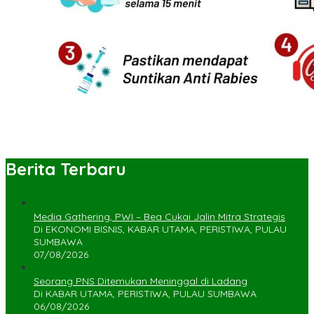
Berita Terbaru
Media Gathering, PWI – Bea Cukai Jalin Mitra Strategis
Di EKONOMI BISNIS, KABAR UTAMA, PERISTIWA, PULAU
SUMBAWA
07/08/2026
Seorang PNS Ditemukan Meninggal di Ladang
Di KABAR UTAMA, PERISTIWA, PULAU SUMBAWA
06/08/2026