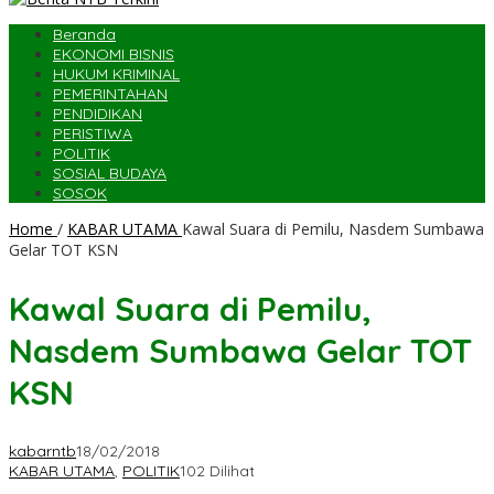
Beranda
EKONOMI BISNIS
HUKUM KRIMINAL
PEMERINTAHAN
PENDIDIKAN
PERISTIWA
POLITIK
SOSIAL BUDAYA
SOSOK
Home
/
KABAR UTAMA
Kawal Suara di Pemilu, Nasdem Sumbawa
Gelar TOT KSN
Kawal Suara di Pemilu,
Nasdem Sumbawa Gelar TOT
KSN
kabarntb
18/02/2018
KABAR UTAMA
,
POLITIK
102 Dilihat