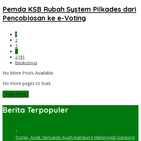
Pemda KSB Rubah System Pilkades dari
Pencoblosan ke e-Voting
1
2
3
…
2,191
Berikutnya
No More Posts Available.
No more pages to load.
View More
Berita Terpopuler
1
Tragis, Anak Temukan Ayah Kandung Meninggal Gantung