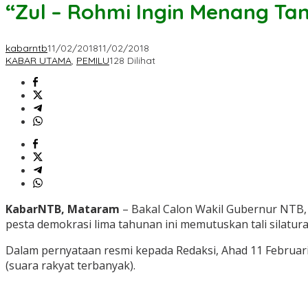
“Zul – Rohmi Ingin Menang T
kabarntb
11/02/2018
11/02/2018
KABAR UTAMA
,
PEMILU
128 Dilihat
KabarNTB, Mataram
– Bakal Calon Wakil Gubernur NTB, H
pesta demokrasi lima tahunan ini memutuskan tali silatur
Dalam pernyataan resmi kepada Redaksi, Ahad 11 Februar
(suara rakyat terbanyak).