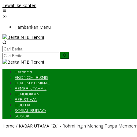
Lewati ke konten
Tambahkan Menu
Beranda
EKONOMI BISNIS
HUKUM KRIMINAL
PEMERINTAHAN
PENDIDIKAN
PERISTIWA
POLITIK
SOSIAL BUDAYA
SOSOK
Home
/
KABAR UTAMA
"Zul - Rohmi Ingin Menang Tanpa Memperm