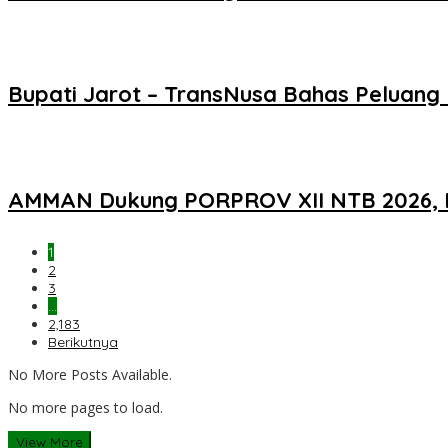
Bupati Jarot – TransNusa Bahas Peluan
AMMAN Dukung PORPROV XII NTB 2026, 
1
2
3
…
2,183
Berikutnya
No More Posts Available.
No more pages to load.
View More