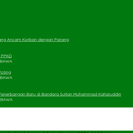
yang Ancam Korban dengan Parang
n PPKD
UMBAWA
Voting
UMBAWA
 Penerbangan Baru di Bandara Sultan Muhammad Kaharuddin
UMBAWA