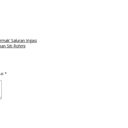
mak’ Saluran Irigasi
ban Siti Rohmi
dai
*