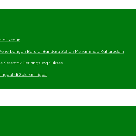
i di Kebun
 Penerbangan Baru di Bandara Sultan Muhammad Kaharuddin
es Serentak Berlangsung Sukses
ggal di Saluran Irigasi