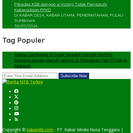
Pilkades KSB dengan e-Voting Tidak Pengaruhi
Keberadaan PPKD
Di KABAR DESA, KABAR UTAMA, PEMERINTAHAN, PULAU
SUMBAWA
30/07/2026
Tag Populer
Wabup Sumbawa Hj Dewi Novianty tengah berfoto
bersama kepala daerah lainnya di Peringatan Hari OTDA di
Makasar
Copyright ©
kabarntb.com
- PT. Kabar Media Nusa Tenggara |