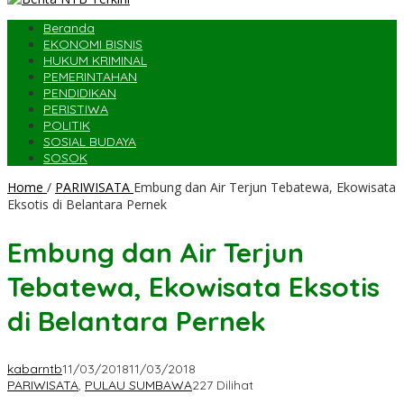
Beranda
EKONOMI BISNIS
HUKUM KRIMINAL
PEMERINTAHAN
PENDIDIKAN
PERISTIWA
POLITIK
SOSIAL BUDAYA
SOSOK
Home
/
PARIWISATA
Embung dan Air Terjun Tebatewa, Ekowisata
Eksotis di Belantara Pernek
Embung dan Air Terjun
Tebatewa, Ekowisata Eksotis
di Belantara Pernek
kabarntb
11/03/2018
11/03/2018
PARIWISATA
,
PULAU SUMBAWA
227 Dilihat