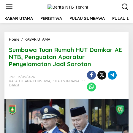
L
e
w
a
KABAR UTAMA
PERISTIWA
PULAU SUMBAWA
PULAU L
t
i
k
Home
/
KABAR UTAMA
S
e
u
k
Sumbawa Tuan Rumah HUT Damkar AE
m
o
b
n
NTB, Penguatan Aparatur
a
t
Penyelamatan Jadi Sorotan
w
e
a
n
T
Jak
13/05/2026
KABAR UTAMA
,
PERISTIWA
,
PULAU SUMBAWA
16
u
Dilihat
a
n
R
u
m
a
h
H
U