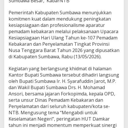
Sumbawa Besar, KabarNTB
r
a
Pemerintah Kabupaten Sumbawa menunjukkan
t
komitmen kuat dalam mendukung peningkatan
u
r
kesiapsiagaan dan profesionalisme aparatur
P
pemadam kebakaran melalui pelaksanaan Upacara
e
Kesiapsiagaan Hari Ulang Tahun ke-107 Pemadam
n
Kebakaran dan Penyelamatan Tingkat Provinsi
y
e
Nusa Tenggara Barat Tahun 2026 yang dipusatkan
l
di Kabupaten Sumbawa, Rabu (13/05/2026).
a
m
‎Kegiatan yang berlangsung khidmat di halaman
a
Kantor Bupati Sumbawa tersebut dihadiri langsung
t
a
oleh Bupati Sumbawa Ir. H. Syarafuddin Jarot, M.P.
n
dan Wakil Bupati Sumbawa Drs. H. Mohamad
J
Ansori, bersama jajaran Forkopimda, kepala OPD,
a
serta unsur Dinas Pemadam Kebakaran dan
d
Penyelamatan dari seluruh kabupaten/kota se-
i
S
NTB. Mengusung tema “Mengabdi untuk
o
Keselamatan Negeri”, peringatan HUT Damkar
r
tahun ini menjadi momentum memperkuat sinergi
o