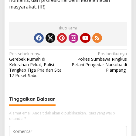
masyarakat. (IR)
Ikuti Kami
N
Pos sebelumnya
Pos berikutnya
Gerebek Rumah di
Polres Sumbawa Ringkus
a
Kelurahan Pekat, Polisi
Petani Pengedar Narkoba di
v
Tangkap Tiga Pria dan Sita
Plampang ‎
17 Poket Sabu
i
g
a
Tinggalkan Balasan
s
i
Alamat email Anda tidak akan dipublikasikan.
Ruas yang wajib
ditandai
*
p
o