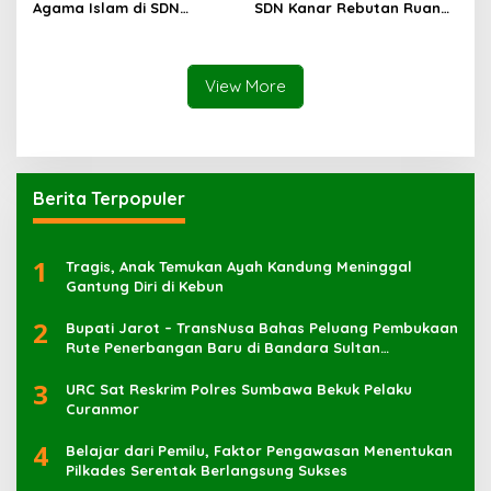
Agama Islam di SDN
SDN Kanar Rebutan Ruang
Sampar Maras Terkatung-
Belajar
katung ‎
View More
Berita Terpopuler
1
Tragis, Anak Temukan Ayah Kandung Meninggal
Gantung Diri di Kebun
2
Bupati Jarot – TransNusa Bahas Peluang Pembukaan
Rute Penerbangan Baru di Bandara Sultan
Muhammad Kaharuddin
3
URC Sat Reskrim Polres Sumbawa Bekuk Pelaku
4
Belajar dari Pemilu, Faktor Pengawasan Menentukan
Pilkades Serentak Berlangsung Sukses