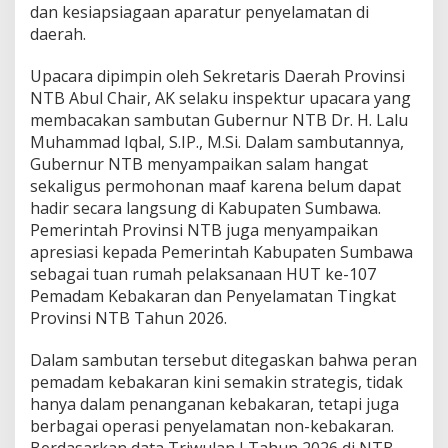
dan kesiapsiagaan aparatur penyelamatan di
t
a
daerah.
n
Upacara dipimpin oleh Sekretaris Daerah Provinsi
NTB Abul Chair, AK selaku inspektur upacara yang
membacakan sambutan Gubernur NTB Dr. H. Lalu
Muhammad Iqbal, S.IP., M.Si. Dalam sambutannya,
Gubernur NTB menyampaikan salam hangat
sekaligus permohonan maaf karena belum dapat
hadir secara langsung di Kabupaten Sumbawa.
Pemerintah Provinsi NTB juga menyampaikan
apresiasi kepada Pemerintah Kabupaten Sumbawa
sebagai tuan rumah pelaksanaan HUT ke-107
Pemadam Kebakaran dan Penyelamatan Tingkat
Provinsi NTB Tahun 2026.
‎Dalam sambutan tersebut ditegaskan bahwa peran
pemadam kebakaran kini semakin strategis, tidak
hanya dalam penanganan kebakaran, tetapi juga
berbagai operasi penyelamatan non-kebakaran.
Berdasarkan data Triwulan I Tahun 2026 di NTB,