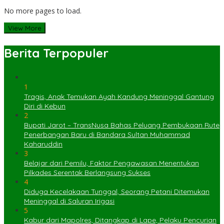
No more pages to load.
View More
Berita Terpopuler
1
Tragis, Anak Temukan Ayah Kandung Meninggal Gantung
Diri di Kebun
2
Bupati Jarot – TransNusa Bahas Peluang Pembukaan Rute
Penerbangan Baru di Bandara Sultan Muhammad
Kaharuddin
3
Belajar dari Pemilu, Faktor Pengawasan Menentukan
Pilkades Serentak Berlangsung Sukses
4
Diduga Kecelakaan Tunggal, Seorang Petani Ditemukan
Meninggal di Saluran Irigasi
5
Kabur dari Mapolres, Ditangkap di Lape, Pelaku Pencurian