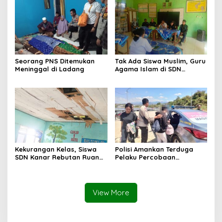
Seorang PNS Ditemukan
Tak Ada Siswa Muslim, Guru
Meninggal di Ladang
Agama Islam di SDN
Sampar Maras Terkatung-
katung ‎
Kekurangan Kelas, Siswa
Polisi Amankan Terduga
SDN Kanar Rebutan Ruang
Pelaku Percobaan
Belajar
Pemerkosaan yang Ancam
Korban dengan Parang
View More