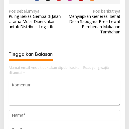
N
Pos sebelumnya
Pos berikutnya
Puing Bekas Gempa di Jalan
Menyiapkan Generasi Sehat
a
Utama Mulai Dibersihkan
Desa Sapugara Bree Lewat
v
untuk Distribusi Logistik
Pemberian Makanan
Tambahan
i
g
a
Tinggalkan Balasan
s
i
Alamat email Anda tidak akan dipublikasikan.
Ruas yang wajib
ditandai
*
p
o
s