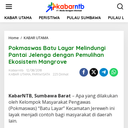
L
e
w
a
KABAR UTAMA
PERISTIWA
PULAU SUMBAWA
PULAU L
t
i
k
Home
/
KABAR UTAMA
P
e
o
k
Pokmaswas Batu Layar Melindungi
k
o
m
n
Pantai Jelenga dengan Pemulihan
a
t
Ekosistem Mangrove
s
e
w
n
Kabarntb
12/08/2018
a
KABAR UTAMA
,
PARIWISATA
223 Dilihat
s
B
a
t
KabarNTB, Sumbawa Barat
– Apa yang dilakukan
u
oleh Kelompok Masyarakat Pengawas
L
(Pokmaswas) “Batu Layar” Kecamatan Jereweh ini
a
layak menjadi contoh bagi masyarakat di daerah
y
a
lain.
r