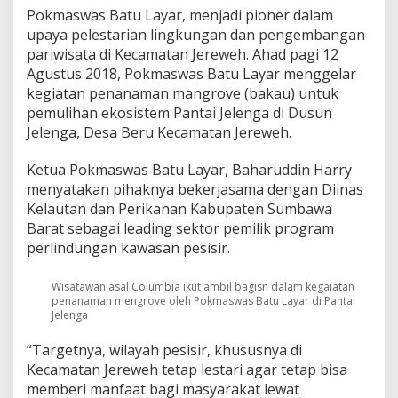
M
Pokmaswas Batu Layar, menjadi pioner dalam
e
upaya pelestarian lingkungan dan pengembangan
l
pariwisata di Kecamatan Jereweh. Ahad pagi 12
i
n
Agustus 2018, Pokmaswas Batu Layar menggelar
d
kegiatan penanaman mangrove (bakau) untuk
u
pemulihan ekosistem Pantai Jelenga di Dusun
n
Jelenga, Desa Beru Kecamatan Jereweh.
g
i
P
Ketua Pokmaswas Batu Layar, Baharuddin Harry
a
menyatakan pihaknya bekerjasama dengan Diinas
n
Kelautan dan Perikanan Kabupaten Sumbawa
t
Barat sebagai leading sektor pemilik program
a
perlindungan kawasan pesisir.
i
J
e
Wisatawan asal Columbia ikut ambil bagisn dalam kegaiatan
l
penanaman mengrove oleh Pokmaswas Batu Layar di Pantai
e
Jelenga
n
g
“Targetnya, wilayah pesisir, khususnya di
a
Kecamatan Jereweh tetap lestari agar tetap bisa
d
memberi manfaat bagi masyarakat lewat
e