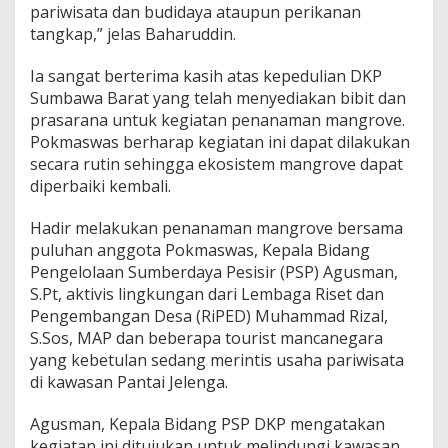
pariwisata dan budidaya ataupun perikanan
n
g
tangkap,” jelas Baharuddin.
a
n
Ia sangat berterima kasih atas kepedulian DKP
P
Sumbawa Barat yang telah menyediakan bibit dan
e
prasarana untuk kegiatan penanaman mangrove.
m
u
Pokmaswas berharap kegiatan ini dapat dilakukan
l
secara rutin sehingga ekosistem mangrove dapat
i
diperbaiki kembali.
h
a
Hadir melakukan penanaman mangrove bersama
n
E
puluhan anggota Pokmaswas, Kepala Bidang
k
Pengelolaan Sumberdaya Pesisir (PSP) Agusman,
o
S.Pt, aktivis lingkungan dari Lembaga Riset dan
s
Pengembangan Desa (RiPED) Muhammad Rizal,
i
s
S.Sos, MAP dan beberapa tourist mancanegara
t
yang kebetulan sedang merintis usaha pariwisata
e
di kawasan Pantai Jelenga.
m
M
Agusman, Kepala Bidang PSP DKP mengatakan
a
n
kegiatan ini ditujukan untuk melindungi kawasan