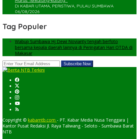
Maras Terkatung-katung ‎
Di KABAR UTAMA, PERISTIWA, PULAU SUMBAWA
06/08/2026
Tag Populer
Wabup Sumbawa Hj Dewi Novianty tengah berfoto
bersama kepala daerah lainnya di Peringatan Hari OTDA di
Makasar
Copyright ©
kabarntb.com
- PT. Kabar Media Nusa Tenggara |
Kantor Pusat Redaksi Jl. Raya Taliwang - Seloto - Sumbawa Barat
NTB