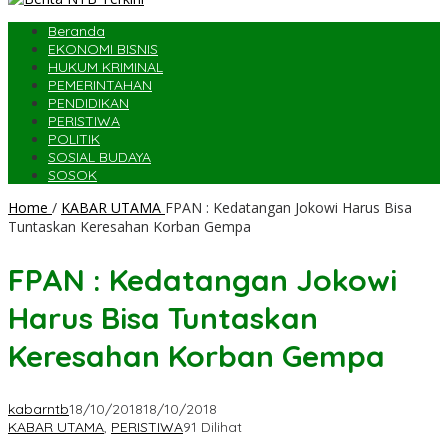
Beranda
EKONOMI BISNIS
HUKUM KRIMINAL
PEMERINTAHAN
PENDIDIKAN
PERISTIWA
POLITIK
SOSIAL BUDAYA
SOSOK
Home
/
KABAR UTAMA
FPAN : Kedatangan Jokowi Harus Bisa
Tuntaskan Keresahan Korban Gempa
FPAN : Kedatangan Jokowi
Harus Bisa Tuntaskan
Keresahan Korban Gempa
kabarntb
18/10/2018
18/10/2018
KABAR UTAMA
,
PERISTIWA
91 Dilihat