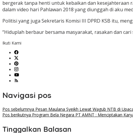
bergerak tanpa henti untuk kebaikan dan kesejahteraan 
dalam video hari Pahlawan 2018 yang diunggah di aku med
Politisi yang juga Sekretaris Komisi III DPRD KSB itu, m
“Hiduplah berbaur bersama masyarakat, rasakan dan cari sol
Ikuti Kami
Navigasi pos
Pos sebelumnya
Pesan Maulana Syeikh Lewat Wagub NTB di Upacar
Pos berikutnya
Program Bela Negara PT AMNT : Menciptakan Karya
Tinggalkan Balasan