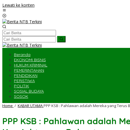
Lewati ke konten
Beranda
EKONOMI BISNIS
HUKUM KRIMINAL
PEMERINTAHAN
PENDIDIKAN
PERISTIWA
POLITIK
SOSIAL BUDAYA
SOSOK
Home
/
KABAR UTAMA
PPP KSB : Pahlawan adalah Mereka yang Terus 
PPP KSB : Pahlawan adalah M