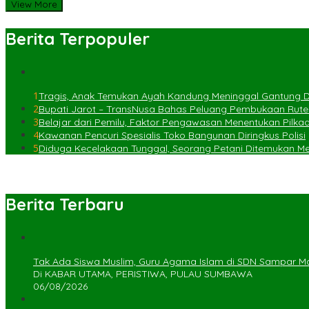
View More
Berita Terpopuler
1
Tragis, Anak Temukan Ayah Kandung Meninggal Gantung Di
2
Bupati Jarot – TransNusa Bahas Peluang Pembukaan Rut
3
Belajar dari Pemilu, Faktor Pengawasan Menentukan Pilka
4
Kawanan Pencuri Spesialis Toko Bangunan Diringkus Polisi
5
Diduga Kecelakaan Tunggal, Seorang Petani Ditemukan Meni
Berita Terbaru
Tak Ada Siswa Muslim, Guru Agama Islam di SDN Sampar Ma
Di KABAR UTAMA, PERISTIWA, PULAU SUMBAWA
06/08/2026