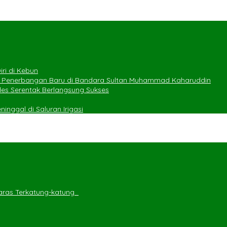
ri di Kebun
e Penerbangan Baru di Bandara Sultan Muhammad Kaharuddin
des Serentak Berlangsung Sukses
nggal di Saluran Irigasi
ras Terkatung-katung ‎