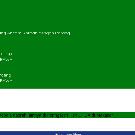
yang Ancam Korban dengan Parang
n PPKD
UMBAWA
Voting
UMBAWA
pala daerah lainnya di Peringatan Hari OTDA di Makasar