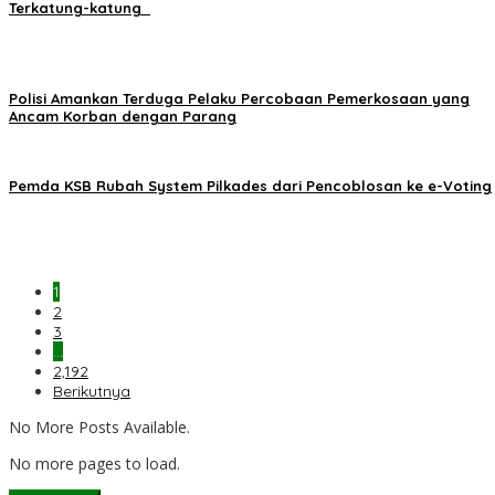
Terkatung-katung ‎
Polisi Amankan Terduga Pelaku Percobaan Pemerkosaan yang
Ancam Korban dengan Parang
Pemda KSB Rubah System Pilkades dari Pencoblosan ke e-Voting
1
2
3
…
2,192
Berikutnya
No More Posts Available.
No more pages to load.