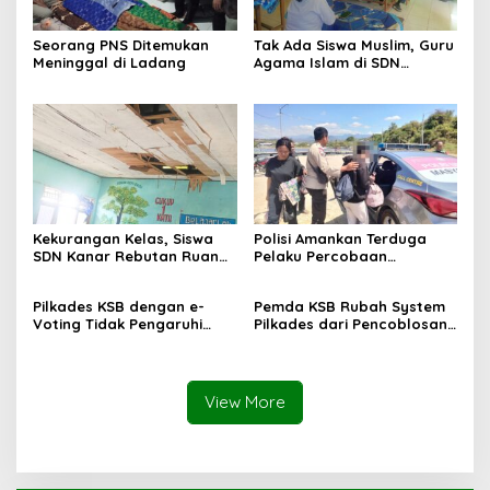
Seorang PNS Ditemukan
Tak Ada Siswa Muslim, Guru
Meninggal di Ladang
Agama Islam di SDN
Sampar Maras Terkatung-
katung ‎
Kekurangan Kelas, Siswa
Polisi Amankan Terduga
SDN Kanar Rebutan Ruang
Pelaku Percobaan
Belajar
Pemerkosaan yang Ancam
Korban dengan Parang
Pilkades KSB dengan e-
Pemda KSB Rubah System
Voting Tidak Pengaruhi
Pilkades dari Pencoblosan
Keberadaan PPKD
ke e-Voting
View More