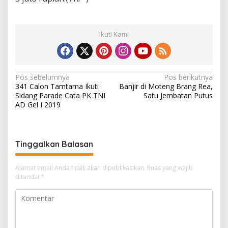
Ikuti Kami
N
Pos sebelumnya
Pos berikutnya
341 Calon Tamtama Ikuti
Banjir di Moteng Brang Rea,
a
Sidang Parade Cata PK TNI
Satu Jembatan Putus
v
AD Gel I 2019
i
g
Tinggalkan Balasan
a
s
Alamat email Anda tidak akan dipublikasikan.
Ruas yang wajib
i
ditandai
*
p
o
s