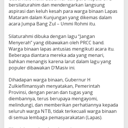
g
bersilaturahim dan mendengarkan langsung
a
aspirasi dan keluh kesah para warga binaan Lapas
B
Mataram dalam Kunjungan yang dikemas dalam
i
n
acara Jumpa Bang Zul – Ummi Rohmi itu.
a
a
Silaturahmi dibuka dengan lagu “Jangan
n
Menyerah” yang dibawakan oleh PRCC band.
L
Warga binaan lapas antusias mengikuti acara itu.
a
p
Beberapa diantara mereka ada yang menari,
a
bahkan menangis karena larut dalam lagu yang
s
populer dibawakan D’Masiv ini.
M
a
Dihadapan warga binaan, Gubernur H
t
a
Zulkieflimansyah menyatakan, Pemerintah
r
Provinsi, dengan peran dan tugas yang
a
diembannya, terus berupaya mengayomi,
m
melindungi, dan memberikan perhatiannya kepada
,
G
seluruh warga NTB, tidak terkecuali warga binaan
u
di semua lembaga pemasyarakatan (Lapas).
b
e