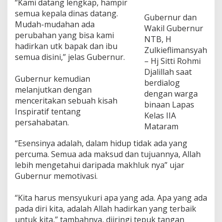
“Kami datang lengkap, hampir
r
semua kepala dinas datang.
n
Gubernur dan
u
Mudah-mudahan ada
Wakil Gubernur
r
perubahan yang bisa kami
NTB, H
B
hadirkan utk bapak dan ibu
Zulkieflimansyah
e
semua disini,” jelas Gubernur.
l
– Hj Sitti Rohmi
i
Djalillah saat
L
Gubernur kemudian
berdialog
u
melanjutkan dengan
dengan warga
k
menceritakan sebuah kisah
i
binaan Lapas
Inspiratif tentang
s
Kelas IIA
a
persahabatan.
Mataram
n
S
“Esensinya adalah, dalam hidup tidak ada yang
e
percuma. Semua ada maksud dan tujuannya, Allah
h
lebih mengetahui daripada makhluk nya” ujar
a
r
Gubernur memotivasi.
g
a
“Kita harus mensyukuri apa yang ada. Apa yang ada
5
pada diri kita, adalah Allah hadirkan yang terbaik
J
untuk kita,” tambahnya, diiringi tepuk tangan
u