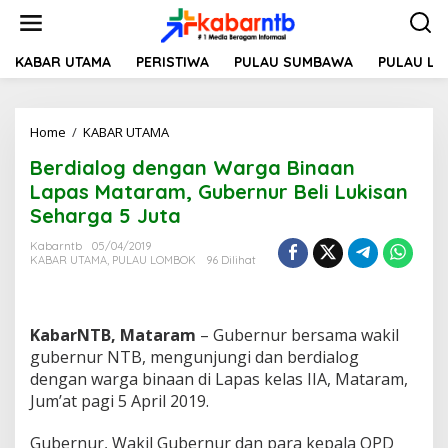
L
e
w
a
KABAR UTAMA
PERISTIWA
PULAU SUMBAWA
PULAU L
t
i
k
Home
/
KABAR UTAMA
B
e
e
k
Berdialog dengan Warga Binaan
r
o
d
n
Lapas Mataram, Gubernur Beli Lukisan
i
t
Seharga 5 Juta
a
e
l
n
Kabarntb
05/04/2019
o
KABAR UTAMA
,
PULAU LOMBOK
96 Dilihat
g
d
e
n
KabarNTB, Mataram
– Gubernur bersama wakil
g
gubernur NTB, mengunjungi dan berdialog
a
dengan warga binaan di Lapas kelas IIA, Mataram,
n
Jum’at pagi 5 April 2019.
W
a
r
Gubernur, Wakil Gubernur dan para kepala OPD