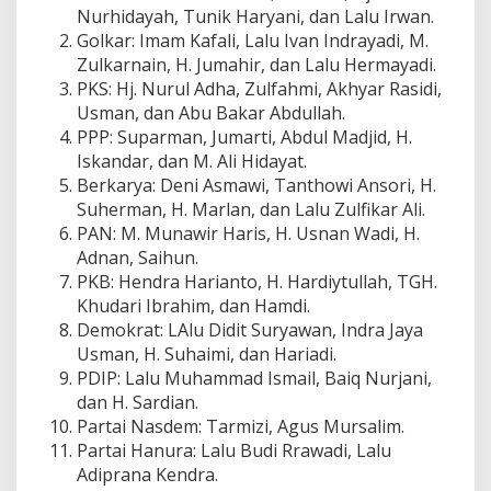
Nurhidayah, Tunik Haryani, dan Lalu Irwan.
Golkar: Imam Kafali, Lalu Ivan Indrayadi, M.
Zulkarnain, H. Jumahir, dan Lalu Hermayadi.
PKS: Hj. Nurul Adha, Zulfahmi, Akhyar Rasidi,
Usman, dan Abu Bakar Abdullah.
PPP: Suparman, Jumarti, Abdul Madjid, H.
Iskandar, dan M. Ali Hidayat.
Berkarya: Deni Asmawi, Tanthowi Ansori, H.
Suherman, H. Marlan, dan Lalu Zulfikar Ali.
PAN: M. Munawir Haris, H. Usnan Wadi, H.
Adnan, Saihun.
PKB: Hendra Harianto, H. Hardiytullah, TGH.
Khudari Ibrahim, dan Hamdi.
Demokrat: LAlu Didit Suryawan, Indra Jaya
Usman, H. Suhaimi, dan Hariadi.
PDIP: Lalu Muhammad Ismail, Baiq Nurjani,
dan H. Sardian.
Partai Nasdem: Tarmizi, Agus Mursalim.
Partai Hanura: Lalu Budi Rrawadi, Lalu
Adiprana Kendra.