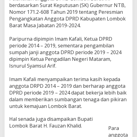
a
berdasarkan Surat Keputusan (SK) Gubernur NTB,
r
Nomor 171.2-608 Tahun 2019 tentang Peresmian
a
Pengangkatan Anggota DPRD Kabupaten Lombok
t
2
Barat Masa Jabatan 2019-2024.
0
1
Paripurna dipimpin Imam Kafali, Ketua DPRD
9
periode 2014 – 2019, sementara pengambilan
-
sumpah janji anggota DPRD periode 2019 – 2024
2
0
dipimpin Ketua Pengadilan Negeri Mataram,
2
Isnurul Syamsul Arif.
4
R
Imam Kafali menyampaikan terima kasih kepada
e
s
anggota DRPD 2014 – 2019 dan berharap anggota
m
DPRD periode 2019 – 2024 dapat bekerja lebih baik
i
dalam memberikan sumbangan tenaga dan pikiran
D
untuk kemajuan Lombok Barat.
i
l
a
Hal senada juga disampaikan Bupati
n
Lombok Barat H. Fauzan Khalid.
Para
t
anggota
i