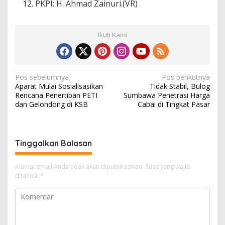
PKPI: H. Ahmad Zainuri.(VR)
Ikuti Kami
N
Pos sebelumnya
Pos berikutnya
Aparat Mulai Sosialisasikan
Tidak Stabil, Bulog
a
Rencana Penertiban PETI
Sumbawa Penetrasi Harga
v
dan Gelondong di KSB
Cabai di Tingkat Pasar
i
g
Tinggalkan Balasan
a
s
Alamat email Anda tidak akan dipublikasikan.
Ruas yang wajib
i
ditandai
*
p
o
s