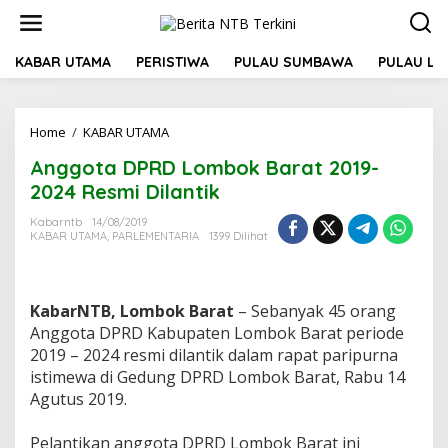
L
e
w
a
KABAR UTAMA
PERISTIWA
PULAU SUMBAWA
PULAU L
t
i
k
Home
/
KABAR UTAMA
A
e
n
k
Anggota DPRD Lombok Barat 2019-
g
o
g
n
2024 Resmi Dilantik
o
t
t
e
Kabarntb
14/08/2019
KABAR UTAMA
,
PARLEMENTARIA
1399 Dilihat
a
n
D
P
R
KabarNTB, Lombok Barat
– Sebanyak 45 orang
D
L
Anggota DPRD Kabupaten Lombok Barat periode
o
2019 – 2024 resmi dilantik dalam rapat paripurna
m
istimewa di Gedung DPRD Lombok Barat, Rabu 14
b
Agutus 2019.
o
k
B
Pelantikan anggota DPRD Lombok Barat ini