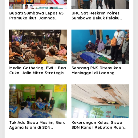
Bupati Sumbawa Lepas 65
URC Sat Reskrim Polres
Pramuka Ikuti Jamnas
Sumbawa Bekuk Pelaku
Cibubur ‎
Media Gathering, PWI – Bea
Seorang PNS Ditemukan
Cukai Jalin Mitra Strategis
Meninggal di Ladang
Tak Ada Siswa Muslim, Guru
Kekurangan Kelas, Siswa
Agama Islam di SDN
SDN Kanar Rebutan Ruang
Sampar Maras Terkatung-
Belajar
katung ‎