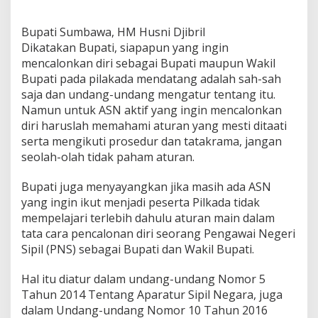
u
s
Bupati Sumbawa, HM Husni Djibril
T
a
Dikatakan Bupati, siapapun yang ingin
u
mencalonkan diri sebagai Bupati maupun Wakil
A
Bupati pada pilakada mendatang adalah sah-sah
t
saja dan undang-undang mengatur tentang itu.
u
Namun untuk ASN aktif yang ingin mencalonkan
r
a
diri haruslah memahami aturan yang mesti ditaati
n
serta mengikuti prosedur dan tatakrama, jangan
d
seolah-olah tidak paham aturan.
a
n
Bupati juga menyayangkan jika masih ada ASN
T
a
yang ingin ikut menjadi peserta Pilkada tidak
t
mempelajari terlebih dahulu aturan main dalam
a
tata cara pencalonan diri seorang Pengawai Negeri
k
Sipil (PNS) sebagai Bupati dan Wakil Bupati.
r
a
m
Hal itu diatur dalam undang-undang Nomor 5
a
Tahun 2014 Tentang Aparatur Sipil Negara, juga
dalam Undang-undang Nomor 10 Tahun 2016