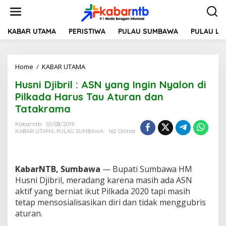
L
e
w
a
KABAR UTAMA
PERISTIWA
PULAU SUMBAWA
PULAU L
t
i
k
Home
/
KABAR UTAMA
H
e
u
k
Husni Djibril : ASN yang Ingin Nyalon di
s
o
n
n
Pilkada Harus Tau Aturan dan
i
t
Tatakrama
D
e
j
n
Kabarntb
01/08/2019
i
KABAR UTAMA
,
PULAU SUMBAWA
162 Dilihat
b
r
i
l
KabarNTB, Sumbawa
— Bupati Sumbawa HM
:
Husni Djibril, meradang karena masih ada ASN
A
aktif yang berniat ikut Pilkada 2020 tapi masih
S
tetap mensosialisasikan diri dan tidak menggubris
N
y
aturan.
a