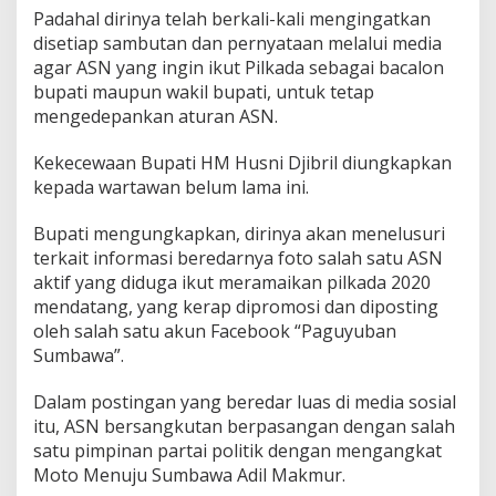
n
Padahal dirinya telah berkali-kali mengingatkan
g
disetiap sambutan dan pernyataan melalui media
I
agar ASN yang ingin ikut Pilkada sebagai bacalon
n
g
bupati maupun wakil bupati, untuk tetap
i
mengedepankan aturan ASN.
n
N
Kekecewaan Bupati HM Husni Djibril diungkapkan
y
kepada wartawan belum lama ini.
a
l
o
Bupati mengungkapkan, dirinya akan menelusuri
n
terkait informasi beredarnya foto salah satu ASN
d
aktif yang diduga ikut meramaikan pilkada 2020
i
mendatang, yang kerap dipromosi dan diposting
P
i
oleh salah satu akun Facebook “Paguyuban
l
Sumbawa”.
k
a
Dalam postingan yang beredar luas di media sosial
d
itu, ASN bersangkutan berpasangan dengan salah
a
H
satu pimpinan partai politik dengan mengangkat
a
Moto Menuju Sumbawa Adil Makmur.
r