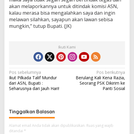
akan melaporkannya untuk ditindak komisi ASN,
kalau merasa bisa mengalahkan saya dan ingin
melawan silahkan, sayapun akan lawan sebisa
mungkin,” tutup Bupati. (JK)
Ikuti Kami
N
Pos sebelumnya
Pos berikutnya
Ikut Pilkada Talif Mundur
Berulang Kali Kena Razia,
a
dari ASN, Bupati :
Seorang PSK Dikirim ke
v
Seharusnya dari Jauh Hari!
Panti Sosial
i
g
Tinggalkan Balasan
a
s
Alamat email Anda tidak akan dipublikasikan.
Ruas yang wajib
i
ditandai
*