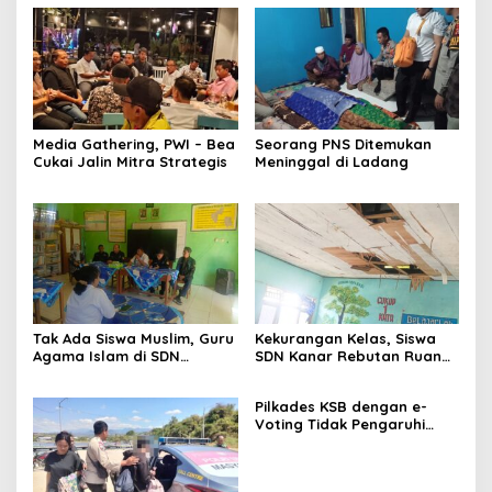
Media Gathering, PWI – Bea
Seorang PNS Ditemukan
Cukai Jalin Mitra Strategis
Meninggal di Ladang
Tak Ada Siswa Muslim, Guru
Kekurangan Kelas, Siswa
Agama Islam di SDN
SDN Kanar Rebutan Ruang
Sampar Maras Terkatung-
Belajar
katung ‎
Pilkades KSB dengan e-
Voting Tidak Pengaruhi
Keberadaan PPKD