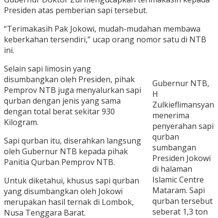
Presiden atas pemberian sapi tersebut.
“Terimakasih Pak Jokowi, mudah-mudahan membawa
keberkahan tersendiri,” ucap orang nomor satu di NTB
ini.
Selain sapi limosin yang
disumbangkan oleh Presiden, pihak
Gubernur NTB,
Pemprov NTB juga menyalurkan sapi
H
qurban dengan jenis yang sama
Zulkieflimansyan
dengan total berat sekitar 930
menerima
Kilogram.
penyerahan sapi
qurban
Sapi qurban itu, diserahkan langsung
sumbangan
oleh Gubernur NTB kepada pihak
Presiden Jokowi
Panitia Qurban Pemprov NTB.
di halaman
Islamic Centre
Untuk diketahui, khusus sapi qurban
Mataram. Sapi
yang disumbangkan oleh Jokowi
qurban tersebut
merupakan hasil ternak di Lombok,
seberat 1,3 ton
Nusa Tenggara Barat.