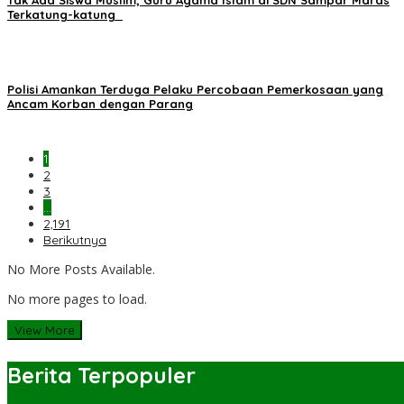
Tak Ada Siswa Muslim, Guru Agama Islam di SDN Sampar Maras
Terkatung-katung ‎
Polisi Amankan Terduga Pelaku Percobaan Pemerkosaan yang
Ancam Korban dengan Parang
1
2
3
…
2,191
Berikutnya
No More Posts Available.
No more pages to load.
View More
Berita Terpopuler