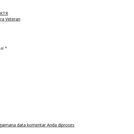
 KTR
ra Veteran
dai
*
agaimana data komentar Anda diproses