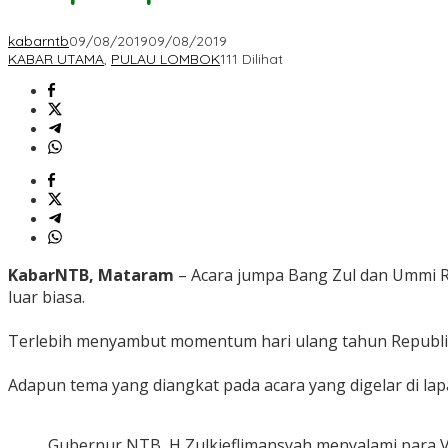
kabarntb
09/08/2019
09/08/2019
KABAR UTAMA
,
PULAU LOMBOK
111 Dilihat
KabarNTB, Mataram
– Acara jumpa Bang Zul dan Ummi R
luar biasa.
Terlebih menyambut momentum hari ulang tahun Republik 
Adapun tema yang diangkat pada acara yang digelar di la
Gubernur NTB, H Zulkieflimansyah menyalami para Ve