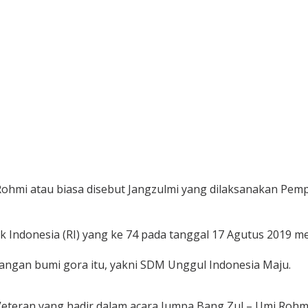
ohmi atau biasa disebut Jangzulmi yang dilaksanakan Pem
Indonesia (RI) yang ke 74 pada tanggal 17 Agutus 2019 m
pangan bumi gora itu, yakni SDM Unggul Indonesia Maju.
teran yang hadir dalam acara Jumpa Bang Zul – Umi Rohmi 