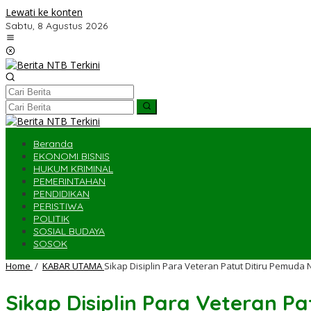
Lewati ke konten
Sabtu, 8 Agustus 2026
Beranda
EKONOMI BISNIS
HUKUM KRIMINAL
PEMERINTAHAN
PENDIDIKAN
PERISTIWA
POLITIK
SOSIAL BUDAYA
SOSOK
Home
/
KABAR UTAMA
Sikap Disiplin Para Veteran Patut Ditiru Pemuda 
Sikap Disiplin Para Veteran P