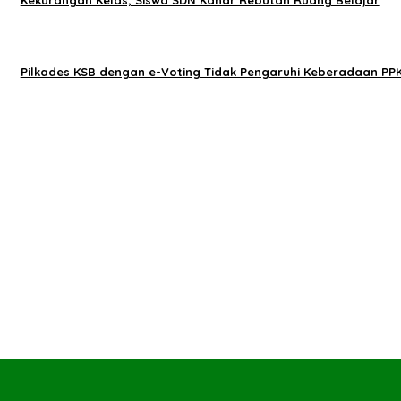
Kekurangan Kelas, Siswa SDN Kanar Rebutan Ruang Belajar
Pilkades KSB dengan e-Voting Tidak Pengaruhi Keberadaan PP