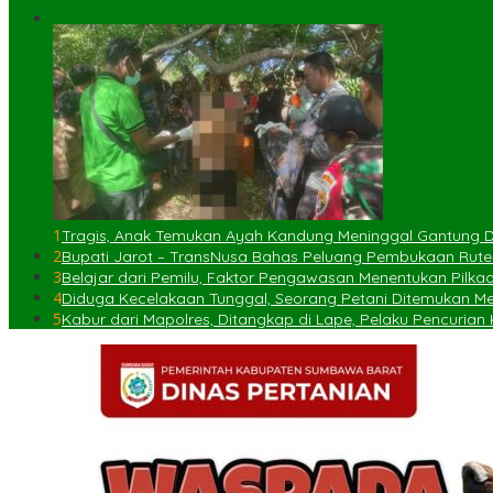
1
Tragis, Anak Temukan Ayah Kandung Meninggal Gantung Di
2
Bupati Jarot – TransNusa Bahas Peluang Pembukaan Rut
3
Belajar dari Pemilu, Faktor Pengawasan Menentukan Pilka
4
Diduga Kecelakaan Tunggal, Seorang Petani Ditemukan Meni
5
Kabur dari Mapolres, Ditangkap di Lape, Pelaku Pencuria