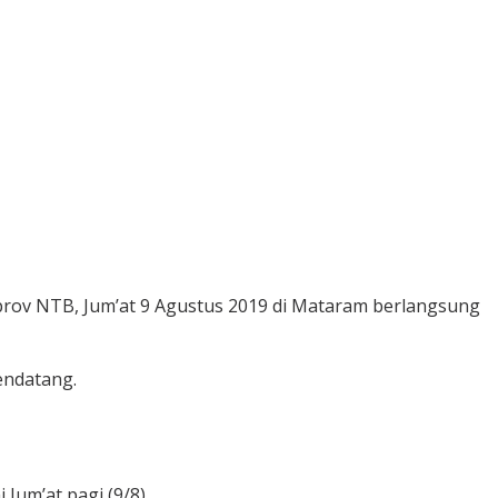
prov NTB, Jum’at 9 Agustus 2019 di Mataram berlangsung
endatang.
Jum’at pagi (9/8)