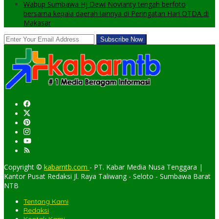
Wabup Sumbawa Hj Dewi Novianty tengah berfoto
bersama kepala daerah lainnya di Peringatan Hari OTDA di
Makasar
Copyright ©
kabarntb.com
- PT. Kabar Media Nusa Tenggara |
Kantor Pusat Redaksi Jl. Raya Taliwang - Seloto - Sumbawa Barat
NTB
Tentang Kami
Redaksi
Kontak Kami