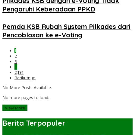
Pilkades KSB dengan e-Voting Tidak
Pengaruhi Keberadaan PPKD
Pemda KSB Rubah System Pilkades dari
Pencoblosan ke e-Voting
1
2
3
…
2,191
Berikutnya
No More Posts Available.
No more pages to load.
View More
Berita Terpopuler