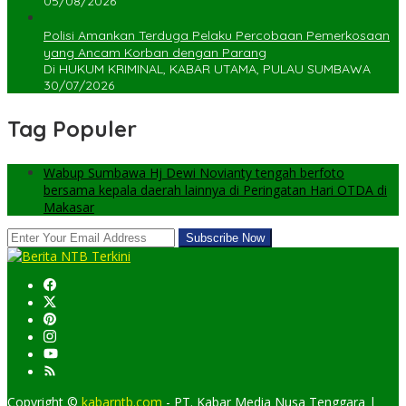
05/08/2026
Polisi Amankan Terduga Pelaku Percobaan Pemerkosaan
yang Ancam Korban dengan Parang
Di HUKUM KRIMINAL, KABAR UTAMA, PULAU SUMBAWA
30/07/2026
Tag Populer
Wabup Sumbawa Hj Dewi Novianty tengah berfoto
bersama kepala daerah lainnya di Peringatan Hari OTDA di
Makasar
Copyright ©
kabarntb.com
- PT. Kabar Media Nusa Tenggara |