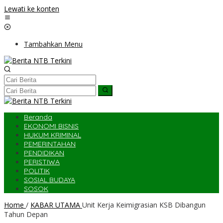
Lewati ke konten
Tambahkan Menu
Beranda
EKONOMI BISNIS
HUKUM KRIMINAL
PEMERINTAHAN
PENDIDIKAN
PERISTIWA
POLITIK
SOSIAL BUDAYA
SOSOK
Home
/
KABAR UTAMA
Unit Kerja Keimigrasian KSB Dibangun
Tahun Depan