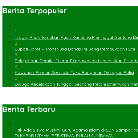
Berita Terpopuler
1
Tragis, Anak Temukan Ayah Kandung Meninggal Gantung Dir
2
Bupati Jarot – TransNusa Bahas Peluang Pembukaan Rute
3
Belajar dari Pemilu, Faktor Pengawasan Menentukan Pilkad
4
Kawanan Pencuri Spesialis Toko Bangunan Diringkus Polisi
5
Diduga Kecelakaan Tunggal, Seorang Petani Ditemukan Menin
Berita Terbaru
Tak Ada Siswa Muslim, Guru Agama Islam di SDN Sampar Ma
Di KABAR UTAMA, PERISTIWA, PULAU SUMBAWA