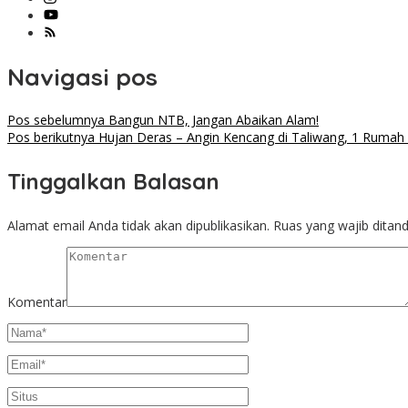
Navigasi pos
Pos sebelumnya
Bangun NTB, Jangan Abaikan Alam!
Pos berikutnya
Hujan Deras – Angin Kencang di Taliwang, 1 Rumah
Tinggalkan Balasan
Alamat email Anda tidak akan dipublikasikan.
Ruas yang wajib ditan
Komentar