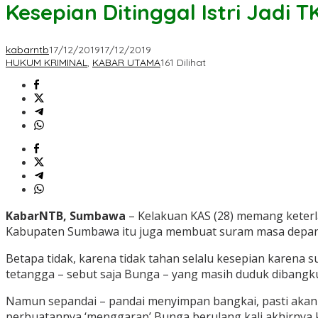
Kesepian Ditinggal Istri Jad
kabarntb
17/12/2019
17/12/2019
HUKUM KRIMINAL
,
KABAR UTAMA
161 Dilihat
KabarNTB, Sumbawa
– Kelakuan KAS (28) memang keterla
Kabupaten Sumbawa itu juga membuat suram masa depan g
Betapa tidak, karena tidak tahan selalu kesepian karena 
tetangga – sebut saja Bunga – yang masih duduk dibangku
Namun sepandai – pandai menyimpan bangkai, pasti akan 
perbuatannya ‘menggarap’ Bunga berulang kali akhirnya 