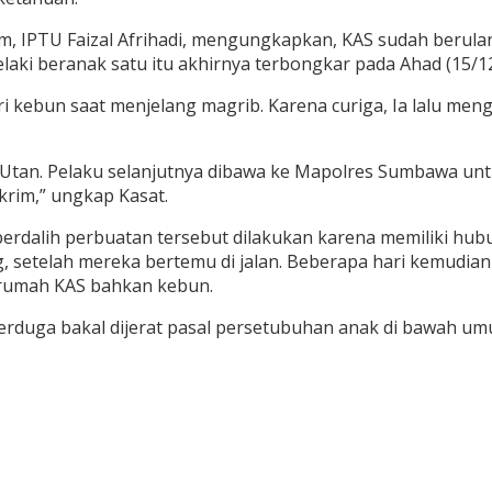
m, IPTU Faizal Afrihadi, mengungkapkan, KAS sudah berula
laki beranak satu itu akhirnya terbongkar pada Ahad (15/12
ri kebun saat menjelang magrib. Karena curiga, Ia lalu men
 Utan. Pelaku selanjutnya dibawa ke Mapolres Sumbawa unt
skrim,” ungkap Kasat.
erdalih perbuatan tersebut dilakukan karena memiliki hu
, setelah mereka bertemu di jalan. Beberapa hari kemudi
i rumah KAS bahkan kebun.
rduga bakal dijerat pasal persetubuhan anak di bawah umu