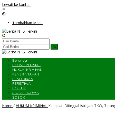
Lewati ke konten
Tambahkan Menu
Beranda
EKONOMI BISNIS
HUKUM KRIMINAL
PEMERINTAHAN
PENDIDIKAN
PERISTIWA
POLITIK
SOSIAL BUDAYA
SOSOK
Home
/
HUKUM KRIMINAL
Kesepian Ditinggal Istri Jadi TKW, Tet