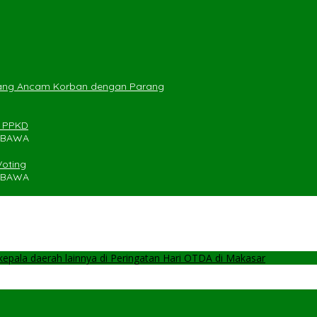
yang Ancam Korban dengan Parang
n PPKD
UMBAWA
Voting
UMBAWA
pala daerah lainnya di Peringatan Hari OTDA di Makasar