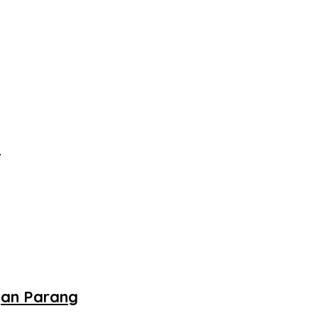
‎
gan Parang