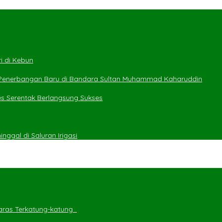
i di Kebun
 Penerbangan Baru di Bandara Sultan Muhammad Kaharuddin
es Serentak Berlangsung Sukses
ggal di Saluran Irigasi
ras Terkatung-katung ‎