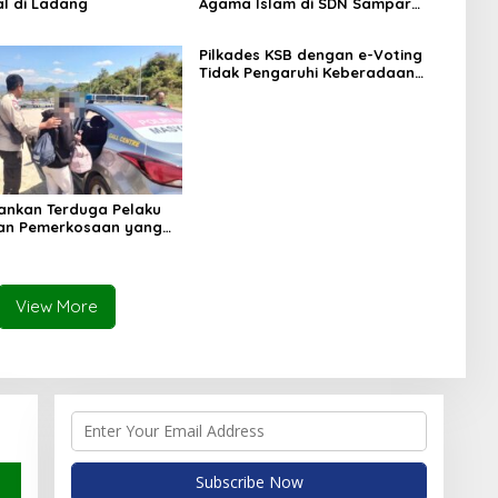
l di Ladang
Agama Islam di SDN Sampar
Maras Terkatung-katung ‎
Pilkades KSB dengan e-Voting
Tidak Pengaruhi Keberadaan
PPKD
mankan Terduga Pelaku
an Pemerkosaan yang
orban dengan Parang
View More