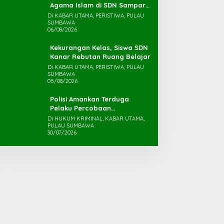
Agama Islam di SDN Sampar
Maras Terkatung-katung ‎
Di KABAR UTAMA, PERISTIWA, PULAU
SUMBAWA
06/08/2026
Kekurangan Kelas, Siswa SDN
Kanar Rebutan Ruang Belajar
Di KABAR UTAMA, PERISTIWA, PULAU
SUMBAWA
05/08/2026
Polisi Amankan Terduga
Pelaku Percobaan
Pemerkosaan yang Ancam
Di HUKUM KRIMINAL, KABAR UTAMA,
PULAU SUMBAWA
Korban dengan Parang
30/07/2026