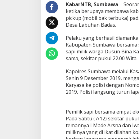
a
KabarNTB, Sumbawa
– Seoran
k
ketika berupaya membawa kabu
D
pickup (mobil bak terbuka) pad
i
Desa Labuhan Badas.
t
a
n
Pelaku yang berhasil diamankan
g
Kabupaten Sumbawa bersama s
k
sapi milik warga Dusun Bina 
a
sama, sekitar pukul 22.00 Wita.
p
S
a
Kapolres Sumbawa melalui Kasa
a
Senin 9 Desember 2019, menga
t
Karyasa ke polisi dengan Nomo
A
2019, Polisi langsung turun la
n
g
k
u
Pemilik sapi bersama empat eko
t
Pada Sabtu (7/12) sekitar puku
S
temannya I Made Arsna dan Iw
a
miliknya yang di ikat dilahan 
p
i