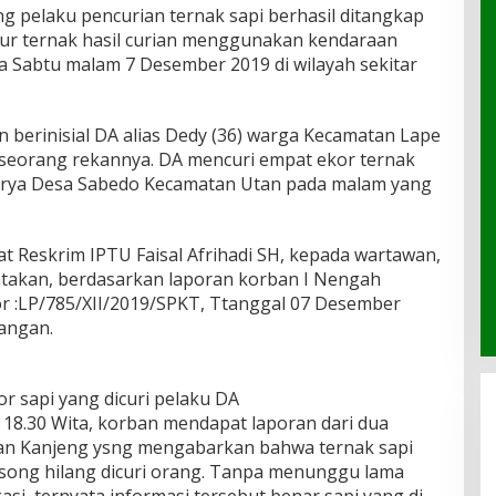
g pelaku pencurian ternak sapi berhasil ditangkap
r ternak hasil curian menggunakan kendaraan
a Sabtu malam 7 Desember 2019 di wilayah sekitar
 berinisial DA alias Dedy (36) warga Kecamatan Lape
eorang rekannya. DA mencuri empat ekor ternak
Karya Desa Sabedo Kecamatan Utan pada malam yang
t Reskrim IPTU Faisal Afrihadi SH, kepada wartawan,
takan, berdasarkan laporan korban I Nengah
r :LP/785/XII/2019/SPKT, Ttanggal 07 Desember
pangan.
r sapi yang dicuri pelaku DA
l 18.30 Wita, korban mendapat laporan dari dua
an Kanjeng ysng mengabarkan bahwa ternak sapi
kosong hilang dicuri orang. Tanpa menunggu lama