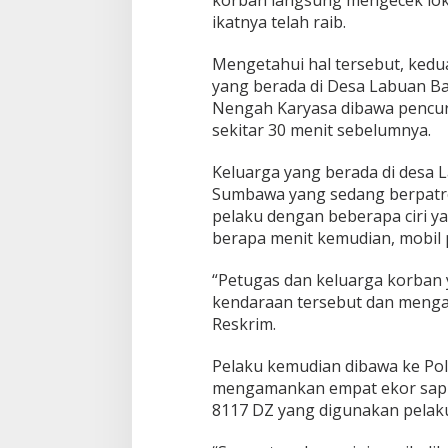
korban langsung mengecek lokas
C
ikatnya telah raib.
u
r
Mengetahui hal tersebut, ked
i
yang berada di Desa Labuan B
a
n
Nengah Karyasa dibawa pencur
d
sekitar 30 menit sebelumnya.
e
n
Keluarga yang berada di desa 
g
Sumbawa yang sedang berpatro
a
n
pelaku dengan beberapa ciri yan
M
berapa menit kemudian, mobil 
o
b
“Petugas dan keluarga korba
i
kendaraan tersebut dan menga
l
P
Reskrim.
i
c
Pelaku kemudian dibawa ke Polr
k
mengamankan empat ekor sapi b
u
8117 DZ yang digunakan pelak
p