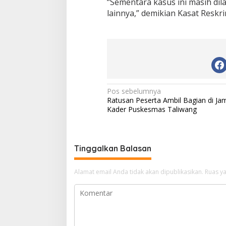
“Sementara kasus ini masih d
lainnya,” demikian Kasat Reskri
N
Pos sebelumnya
Ratusan Peserta Ambil Bagian di Ja
a
Kader Puskesmas Taliwang
v
i
g
Tinggalkan Balasan
a
Alamat email Anda tidak akan dipublikasikan.
Ruas ya
s
i
p
o