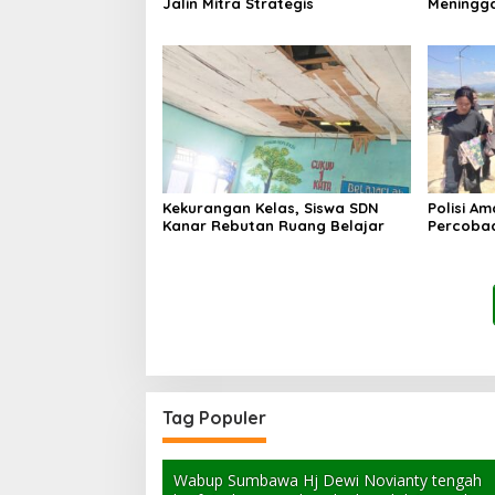
Jalin Mitra Strategis
Meningga
Kekurangan Kelas, Siswa SDN
Polisi A
Kanar Rebutan Ruang Belajar
Percoba
Ancam K
Tag Populer
Wabup Sumbawa Hj Dewi Novianty tengah