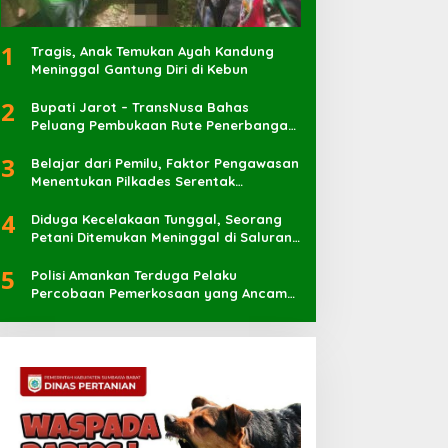
1
Tragis, Anak Temukan Ayah Kandung
Meninggal Gantung Diri di Kebun
2
Bupati Jarot – TransNusa Bahas
Peluang Pembukaan Rute Penerbangan
Baru di Bandara Sultan Muhammad
3
Kaharuddin
Belajar dari Pemilu, Faktor Pengawasan
Menentukan Pilkades Serentak
Berlangsung Sukses
4
Diduga Kecelakaan Tunggal, Seorang
Petani Ditemukan Meninggal di Saluran
Irigasi
5
Polisi Amankan Terduga Pelaku
Percobaan Pemerkosaan yang Ancam
Korban dengan Parang