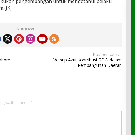
ilakukan pengembangan untuk mengetahui pelaku
m.(JK)
Ikuti Kami
Pos berikutnya
mbore
Wabup Akui Kontribusi GOW dalam
Pembangunan Daerah
ng wajib ditandai
*