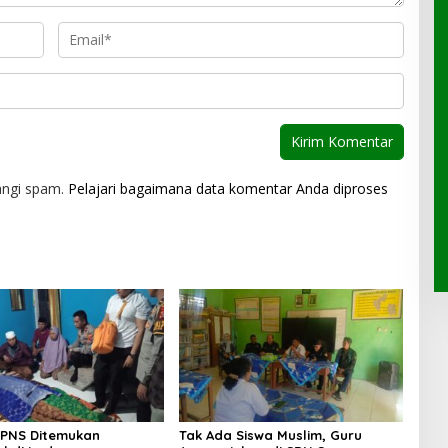
angi spam.
Pelajari bagaimana data komentar Anda diproses
 PNS Ditemukan
Tak Ada Siswa Muslim, Guru