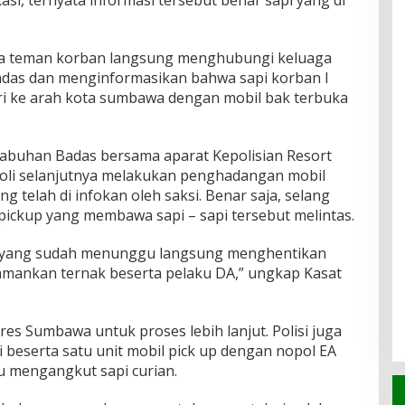
i, ternyata informasi tersebut benar sapi yang di
ua teman korban langsung menghubungi keluaga
adas dan menginformasikan bahwa sapi korban I
i ke arah kota sumbawa dengan mobil bak terbuka
Labuhan Badas bersama aparat Kepolisian Resort
li selanjutnya melakukan penghadangan mobil
g telah di infokan oleh saksi. Benar saja, selang
pickup yang membawa sapi – sapi tersebut melintas.
n yang sudah menunggu langsung menghentikan
mankan ternak beserta pelaku DA,” ungkap Kasat
es Sumbawa untuk proses lebih lanjut. Polisi juga
eserta satu unit mobil pick up dengan nopol EA
u mengangkut sapi curian.