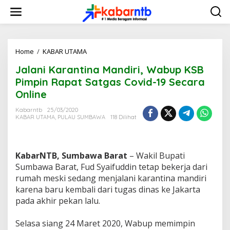
L
e
w
a
t
i
Home
/
KABAR UTAMA
J
k
a
Jalani Karantina Mandiri, Wabup KSB
e
l
k
a
Pimpin Rapat Satgas Covid-19 Secara
o
n
Online
n
i
t
K
Kabarntb
25/03/2020
e
a
KABAR UTAMA
,
PULAU SUMBAWA
118 Dilihat
n
r
a
n
t
KabarNTB, Sumbawa Barat
– Wakil Bupati
i
Sumbawa Barat, Fud Syaifuddin tetap bekerja dari
n
rumah meski sedang menjalani karantina mandiri
a
karena baru kembali dari tugas dinas ke Jakarta
M
a
pada akhir pekan lalu.
n
d
Selasa siang 24 Maret 2020, Wabup memimpin
i