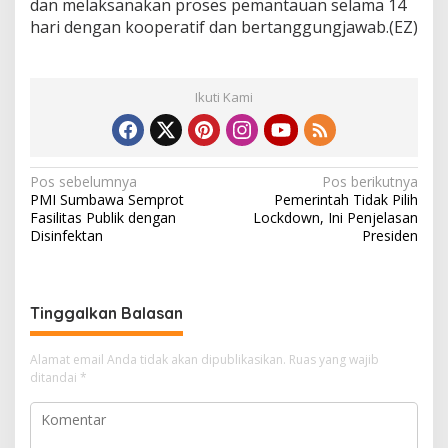
dan melaksanakan proses pemantauan selama 14
hari dengan kooperatif dan bertanggungjawab.(EZ)
Ikuti Kami
N
Pos sebelumnya
Pos berikutnya
PMI Sumbawa Semprot
Pemerintah Tidak Pilih
a
Fasilitas Publik dengan
Lockdown, Ini Penjelasan
v
Disinfektan
Presiden
i
g
Tinggalkan Balasan
a
s
Alamat email Anda tidak akan dipublikasikan.
Ruas yang wajib
i
ditandai
*
p
o