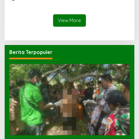
Sampar Maras Terkatung-
Belajar
katung ‎
View More
Berita Terpopuler