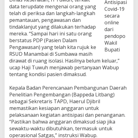
Antisipasi
g
data terupdate mengenai orang yang
Covid-19
a
telah di periksa dan langkah-langkah
secara
s
pemantauan, pengawasan dan
C
online
tindaklanjut yang dilakukan terhadap
o
dari
v
mereka. “Sampai hari ini satu orang
pendopo
i
berstatus PDP (Pasien Dalam
Wakil
d
Pengawasan) yang telah kita rujuk ke
-
Bupati
RSUD Manambai di Sumbawa masih
1
9
dirawat di ruang isolasi. Hasilnya belum keluar,”
S
ucap Haji Tuwuh menjawab pertanyaan Wabup
e
tentang kondisi pasien dimaksud.
c
a
Kepala Badan Perencanaan Pembangunan Daerah
r
a
Penelitian Pengembangan (Bappeda Litbang)
O
sebagai Sekretaris TAPD, Haerul Djibril
n
memastikan kesiapan anggaran untuk
l
pelaksanaan kegiatan antisipasi dan penanganan.
i
n
“Pastikan bahwa anggaran dimaksud siap jika
e
sewaktu-waktu dibutuhkan, termasuk untuk
operasional Satgas,” instruksi Wabup.