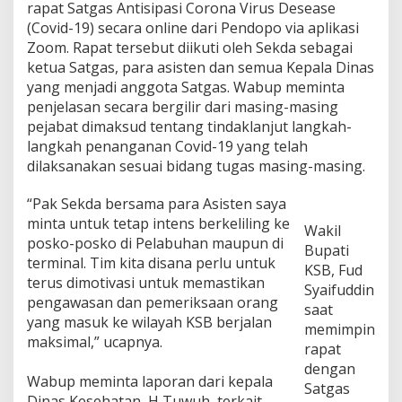
rapat Satgas Antisipasi Corona Virus Desease
r
(Covid-19) secara online dari Pendopo via aplikasi
i
,
Zoom. Rapat tersebut diikuti oleh Sekda sebagai
W
ketua Satgas, para asisten dan semua Kepala Dinas
a
yang menjadi anggota Satgas. Wabup meminta
b
penjelasan secara bergilir dari masing-masing
u
p
pejabat dimaksud tentang tindaklanjut langkah-
K
langkah penanganan Covid-19 yang telah
S
dilaksanakan sesuai bidang tugas masing-masing.
B
P
“Pak Sekda bersama para Asisten saya
i
m
minta untuk tetap intens berkeliling ke
Wakil
p
posko-posko di Pelabuhan maupun di
Bupati
i
terminal. Tim kita disana perlu untuk
KSB, Fud
n
terus dimotivasi untuk memastikan
R
Syaifuddin
pengawasan dan pemeriksaan orang
a
saat
p
yang masuk ke wilayah KSB berjalan
memimpin
a
maksimal,” ucapnya.
rapat
t
S
dengan
Wabup meminta laporan dari kepala
a
Satgas
t
Dinas Kesehatan, H Tuwuh, terkait