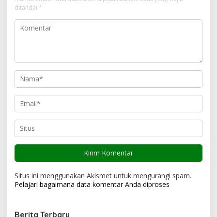
i
ditandai
*
p
o
s
Situs ini menggunakan Akismet untuk mengurangi spam.
Pelajari bagaimana data komentar Anda diproses
Berita Terbaru