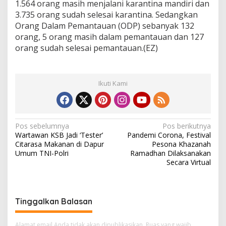
1.564 orang masih menjalani karantina mandiri dan
3.735 orang sudah selesai karantina. Sedangkan
Orang Dalam Pemantauan (ODP) sebanyak 132
orang, 5 orang masih dalam pemantauan dan 127
orang sudah selesai pemantauan.(EZ)
Ikuti Kami
N
Pos sebelumnya
Pos berikutnya
Wartawan KSB Jadi ‘Tester’
Pandemi Corona, Festival
a
Citarasa Makanan di Dapur
Pesona Khazanah
v
Umum TNI-Polri
Ramadhan Dilaksanakan
Secara Virtual
i
g
a
Tinggalkan Balasan
s
Alamat email Anda tidak akan dipublikasikan.
Ruas yang wajib