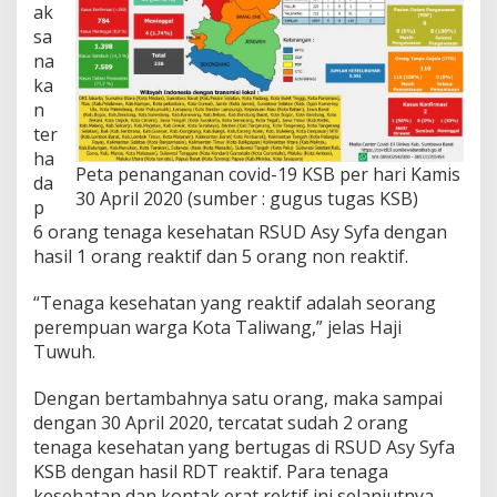
ak
a
sa
t
a
na
n
ka
R
n
e
ter
a
k
ha
Peta penanganan covid-19 KSB per hari Kamis
t
da
i
30 April 2020 (sumber : gugus tugas KSB)
p
f
6 orang tenaga kesehatan RSUD Asy Syfa dengan
hasil 1 orang reaktif dan 5 orang non reaktif.
“Tenaga kesehatan yang reaktif adalah seorang
perempuan warga Kota Taliwang,” jelas Haji
Tuwuh.
Dengan bertambahnya satu orang, maka sampai
dengan 30 April 2020, tercatat sudah 2 orang
tenaga kesehatan yang bertugas di RSUD Asy Syfa
KSB dengan hasil RDT reaktif. Para tenaga
kesehatan dan kontak erat rektif ini selanjutnya