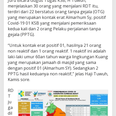
Juru Bicara Gugus Tugas KSB, H Tuwuh,
K
menjelaskan 30 orang yang menjalani RDT itu,
o
terdiri dari 22 berstatus orang tanpa gejala (OTG)
n
yang merupakan kontak erat Almarhum Sy, positif
t
a
Covid-19 01 KSB yang menjalani pemeriksaan
k
kedua kali dan 2 orang Pelaku perjalanan tanpa
E
gejala (PPTG).
r
a
“Untuk kontak erat positif 01, hasilnya 21 orang
t
d
non reaktif dan 1 orang reaktif. 1 reaktif ini adalah
a
laki-laki umur 60an tahun warga lingkungan Kuang
n
yang merupakan jamaah di masjid yang sama
1
dengan positif 01 (Almarhum SY). Sedangkan 2
T
e
PPTG hasil keduanya non reaktif,” jelas Haji Tuwuh,
n
Kamis sore.
a
g
RD
a
T
K
e
ju
s
ga
e
dil
h