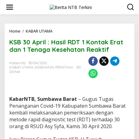
L
e
w
a
t
i
Home
/
KABAR UTAMA
K
k
S
KSB 30 April : Hasil RDT 1 Kontak Erat
e
B
k
3
dan 1 Tenaga Kesehatan Reaktif
o
0
n
A
Kabarntb
30/04/2020
t
p
KABAR UTAMA
,
KESEHATAN
,
PERISTIWA
135
e
r
Dilihat
n
i
l
:
H
a
KabarNTB, Sumbawa Barat
– Gugus Tugas
s
Penanganan Covid-19 Kabupaten Sumbawa Barat
i
kembali melaksanakan pemeriksaan dengan
l
metode rapid diagnostic test (RDT) terhadap 30
R
orang di RSUD Asy Syfa, Kamis 30 April 2020.
D
T
1