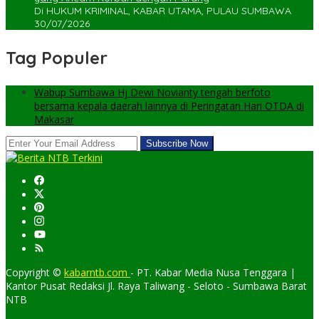
Di HUKUM KRIMINAL, KABAR UTAMA, PULAU SUMBAWA
30/07/2026
Tag Populer
Wabup Sumbawa Hj Dewi Novianty tengah berfoto
bersama kepala daerah lainnya di Peringatan Hari OTDA di
Makasar
Copyright ©
kabarntb.com
- PT. Kabar Media Nusa Tenggara |
Kantor Pusat Redaksi Jl. Raya Taliwang - Seloto - Sumbawa Barat
NTB