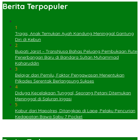
Berita Terpopuler
1
Tragis, Anak Temukan Ayah Kandung Meninggal Gantung
Diri di Kebun
2
Bupati Jarot – TransNusa Bahas Peluang Pembukaan Rute
Penerbangan Baru di Bandara Sultan Muhammad
Kaharuddin
3
Belajar dari Pemilu, Faktor Pengawasan Menentukan
Pilkades Serentak Berlangsung Sukses
4
Diduga Kecelakaan Tunggal, Seorang Petani Ditemukan
Meninggal di Saluran Irigasi
5
Kabur dari Mapolres, Ditangkap di Lape, Pelaku Pencurian
Kedapatan Bawa Sabu 7 Pocket