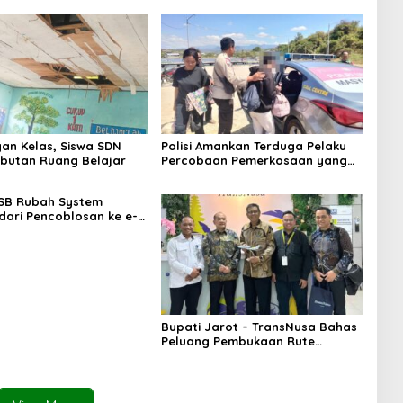
an Kelas, Siswa SDN
Polisi Amankan Terduga Pelaku
butan Ruang Belajar
Percobaan Pemerkosaan yang
Ancam Korban dengan Parang
SB Rubah System
 dari Pencoblosan ke e-
Bupati Jarot – TransNusa Bahas
Peluang Pembukaan Rute
Penerbangan Baru di Bandara
Sultan Muhammad Kaharuddin