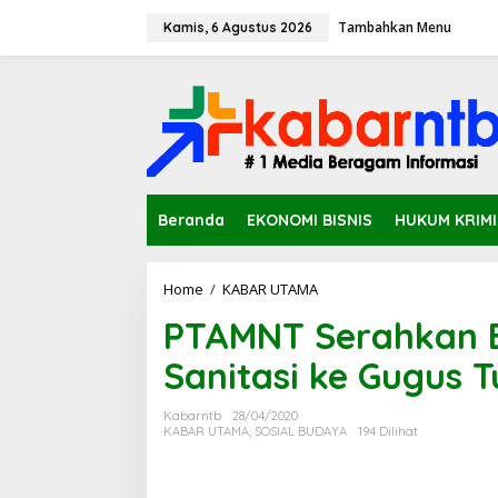
L
Tambahkan Menu
e
Kamis, 6 Agustus 2026
w
a
t
i
k
e
k
o
n
Beranda
EKONOMI BISNIS
HUKUM KRIM
t
e
n
Home
/
KABAR UTAMA
P
T
PTAMNT Serahkan B
A
M
Sanitasi ke Gugus 
N
T
S
Kabarntb
28/04/2020
e
KABAR UTAMA
,
SOSIAL BUDAYA
194 Dilihat
r
a
h