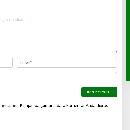
ng wajib ditandai
*
angi spam.
Pelajari bagaimana data komentar Anda diproses