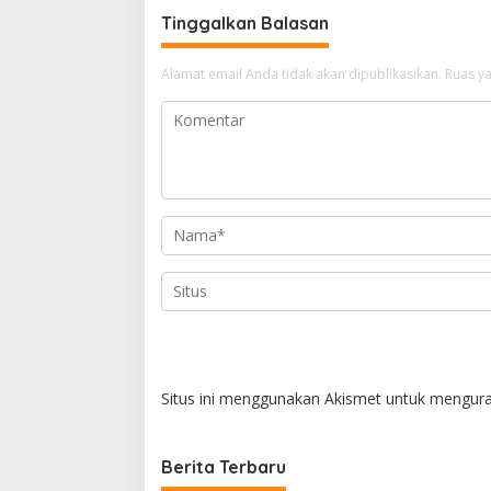
g
Tinggalkan Balasan
a
s
Alamat email Anda tidak akan dipublikasikan.
Ruas ya
i
p
o
s
Situs ini menggunakan Akismet untuk mengur
Berita Terbaru