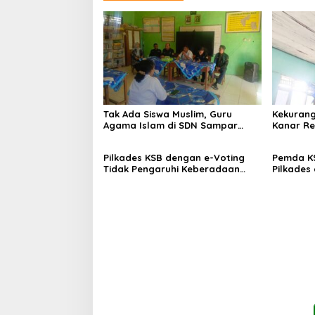
Tak Ada Siswa Muslim, Guru
Kekurang
Agama Islam di SDN Sampar
Kanar Re
Maras Terkatung-katung ‎
Pilkades KSB dengan e-Voting
Pemda K
Tidak Pengaruhi Keberadaan
Pilkades
PPKD
Voting