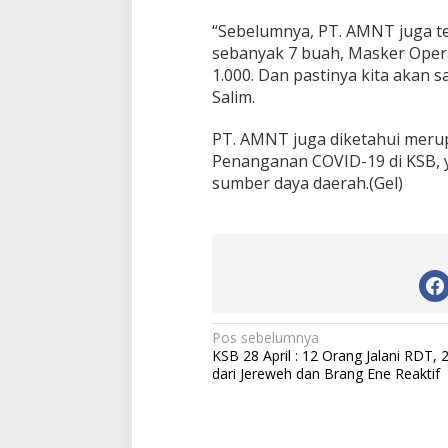
B
“Sebelumnya, PT. AMNT juga 
sebanyak 7 buah, Masker Opera
1.000. Dan pastinya kita akan 
Salim.
PT. AMNT juga diketahui meru
Penanganan COVID-19 di KSB,
sumber daya daerah.(Gel)
N
Pos sebelumnya
KSB 28 April : 12 Orang Jalani RDT, 
a
dari Jereweh dan Brang Ene Reaktif
v
i