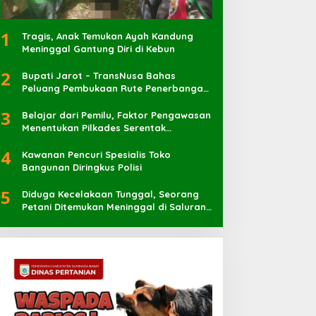
1
Tragis, Anak Temukan Ayah Kandung
Meninggal Gantung Diri di Kebun
2
Bupati Jarot – TransNusa Bahas
Peluang Pembukaan Rute Penerbangan
Baru di Bandara Sultan Muhammad
3
Kaharuddin
Belajar dari Pemilu, Faktor Pengawasan
Menentukan Pilkades Serentak
Berlangsung Sukses
4
Kawanan Pencuri Spesialis Toko
Bangunan Diringkus Polisi
5
Diduga Kecelakaan Tunggal, Seorang
Petani Ditemukan Meninggal di Saluran
Irigasi