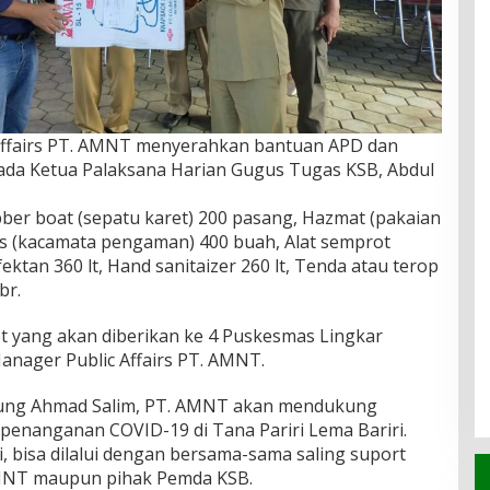
Affairs PT. AMNT menyerahkan bantuan APD dan
pada Ketua Palaksana Harian Gugus Tugas KSB, Abdul
er boat (sepatu karet) 200 pasang, Hazmat (pakaian
sses (kacamata pengaman) 400 buah, Alat semprot
fektan 360 lt, Hand sanitaizer 260 lt, Tenda atau terop
br.
ket yang akan diberikan ke 4 Puskesmas Lingkar
anager Public Affairs PT. AMNT.
Sambung Ahmad Salim, PT. AMNT akan mendukung
enanganan COVID-19 di Tana Pariri Lema Bariri.
, bisa dilalui dengan bersama-sama saling suport
 AMNT maupun pihak Pemda KSB.