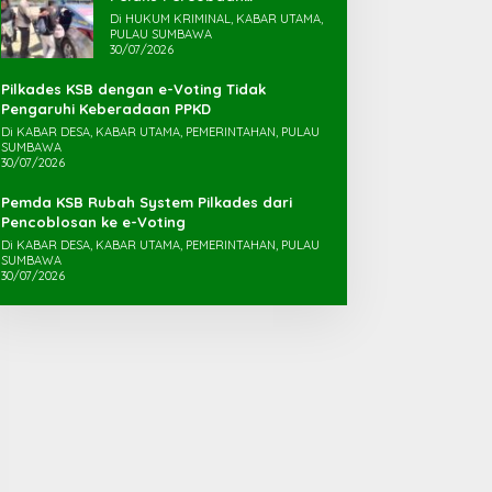
Pemerkosaan yang Ancam
Di HUKUM KRIMINAL, KABAR UTAMA,
Korban dengan Parang
PULAU SUMBAWA
30/07/2026
Pilkades KSB dengan e-Voting Tidak
Pengaruhi Keberadaan PPKD
Di KABAR DESA, KABAR UTAMA, PEMERINTAHAN, PULAU
SUMBAWA
30/07/2026
Pemda KSB Rubah System Pilkades dari
Pencoblosan ke e-Voting
Di KABAR DESA, KABAR UTAMA, PEMERINTAHAN, PULAU
SUMBAWA
30/07/2026