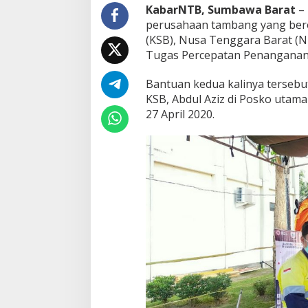
k
KabarNTB, Sumbawa Barat
– 
a
perusahaan tambang yang bero
n
(KSB), Nusa Tenggara Barat (
B
Tugas Percepatan Penanganan
a
n
t
Bantuan kedua kalinya tersebu
u
KSB, Abdul Aziz di Posko uta
a
27 April 2020.
n
A
P
D
d
a
n
A
l
a
t
S
a
n
i
t