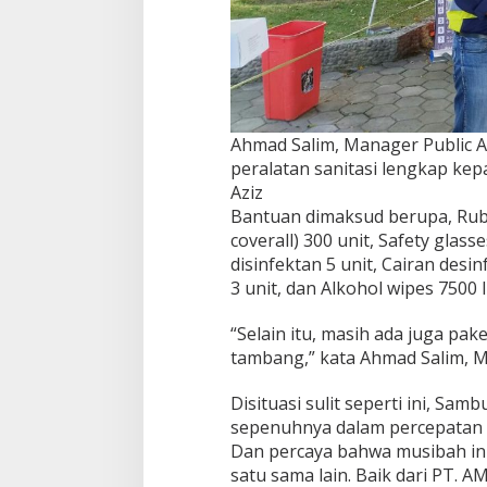
a
s
i
k
e
G
u
Ahmad Salim, Manager Public 
g
peralatan sanitasi lengkap ke
u
s
Aziz
T
Bantuan dimaksud berupa, Rubb
u
coverall) 300 unit, Safety gla
g
disinfektan 5 unit, Cairan desin
a
3 unit, dan Alkohol wipes 7500 l
s
C
o
“Selain itu, masih ada juga pa
v
tambang,” kata Ahmad Salim, M
i
d
Disituasi sulit seperti ini, 
-
1
sepenuhnya dalam percepatan p
9
Dan percaya bahwa musibah ini
K
satu sama lain. Baik dari PT.
S