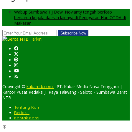
Wabup Sumbawa Hj Dewi Novianty tengah berfoto
bersama kepala daerah lainnya di Peringatan Hari OTDA di
Makasar
Copyright ©
kabarntb.com
- PT. Kabar Media Nusa Tenggara |
Kantor Pusat Redaksi Jl. Raya Taliwang - Seloto - Sumbawa Barat
NTB
Tentang Kami
Redaksi
Kontak Kami