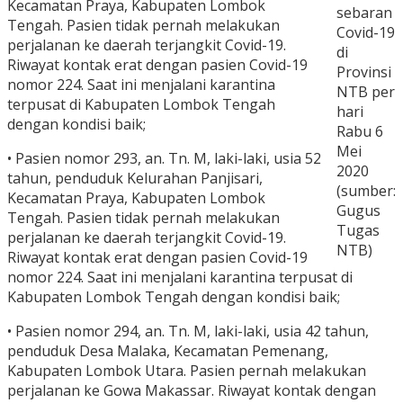
Kecamatan Praya, Kabupaten Lombok
sebaran
Tengah. Pasien tidak pernah melakukan
Covid-19
perjalanan ke daerah terjangkit Covid-19.
di
Riwayat kontak erat dengan pasien Covid-19
Provinsi
nomor 224. Saat ini menjalani karantina
NTB per
terpusat di Kabupaten Lombok Tengah
hari
dengan kondisi baik;
Rabu 6
Mei
• Pasien nomor 293, an. Tn. M, laki-laki, usia 52
2020
tahun, penduduk Kelurahan Panjisari,
(sumber:
Kecamatan Praya, Kabupaten Lombok
Gugus
Tengah. Pasien tidak pernah melakukan
Tugas
perjalanan ke daerah terjangkit Covid-19.
NTB)
Riwayat kontak erat dengan pasien Covid-19
nomor 224. Saat ini menjalani karantina terpusat di
Kabupaten Lombok Tengah dengan kondisi baik;
• Pasien nomor 294, an. Tn. M, laki-laki, usia 42 tahun,
penduduk Desa Malaka, Kecamatan Pemenang,
Kabupaten Lombok Utara. Pasien pernah melakukan
perjalanan ke Gowa Makassar. Riwayat kontak dengan