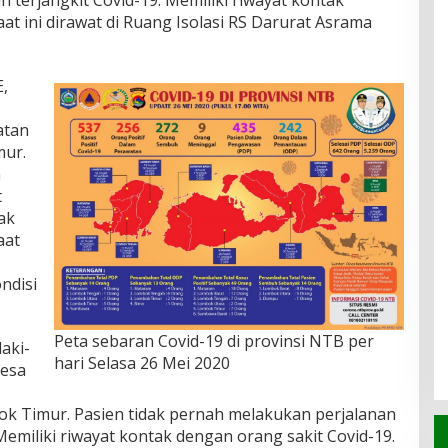
 terjangkit Covid-19. Memiliki riwayat kontak
at ini dirawat di Ruang Isolasi RS Darurat Asrama
E,
atan
mur.
n
t
ak
aat
ndisi
Peta sebaran Covid-19 di provinsi NTB per
laki-
hari Selasa 26 Mei 2020
Desa
k Timur. Pasien tidak pernah melakukan perjalanan
Memiliki riwayat kontak dengan orang sakit Covid-19.