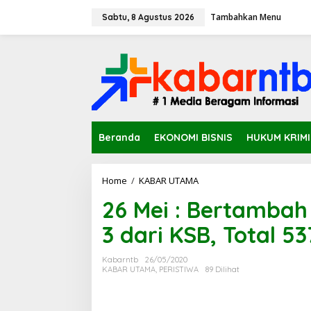
L
Tambahkan Menu
e
Sabtu, 8 Agustus 2026
w
a
t
i
k
e
k
o
n
Beranda
EKONOMI BISNIS
HUKUM KRIM
t
e
n
Home
/
KABAR UTAMA
2
6
26 Mei : Bertambah 
M
e
3 dari KSB, Total 53
i
:
B
Kabarntb
26/05/2020
e
KABAR UTAMA
,
PERISTIWA
89 Dilihat
r
t
a