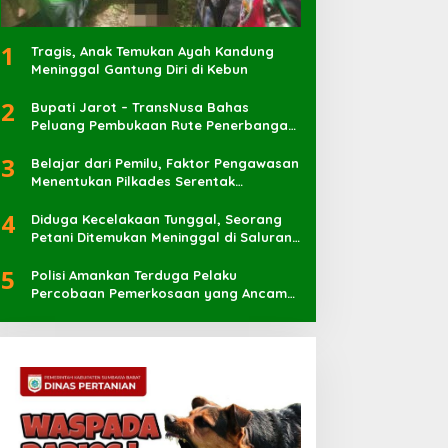
1
Tragis, Anak Temukan Ayah Kandung
Meninggal Gantung Diri di Kebun
2
Bupati Jarot – TransNusa Bahas
Peluang Pembukaan Rute Penerbangan
Baru di Bandara Sultan Muhammad
3
Kaharuddin
Belajar dari Pemilu, Faktor Pengawasan
Menentukan Pilkades Serentak
Berlangsung Sukses
4
Diduga Kecelakaan Tunggal, Seorang
Petani Ditemukan Meninggal di Saluran
Irigasi
5
Polisi Amankan Terduga Pelaku
Percobaan Pemerkosaan yang Ancam
Korban dengan Parang