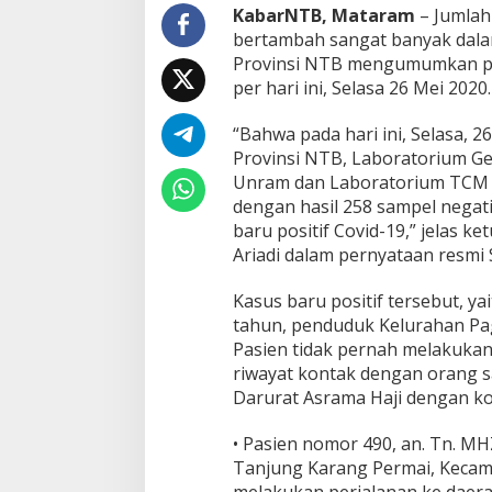
m
KabarNTB, Mataram
– Jumlah 
b
bertambah sangat banyak dala
a
Provinsi NTB mengumumkan per
h
per hari ini, Selasa 26 Mei 2020.
4
9
P
“Bahwa pada hari ini, Selasa, 2
o
Provinsi NTB, Laboratorium G
s
Unram dan Laboratorium TCM 
i
dengan hasil 258 sampel negati
t
baru positif Covid-19,” jelas 
i
f
Ariadi dalam pernyataan resmi 
C
o
Kasus baru positif tersebut, yai
v
tahun, penduduk Kelurahan Pa
i
Pasien tidak pernah melakukan 
d
-
riwayat kontak dengan orang sak
1
Darurat Asrama Haji dengan kon
9
d
• Pasien nomor 490, an. Tn. MHZ
i
Tanjung Karang Permai, Kecama
N
T