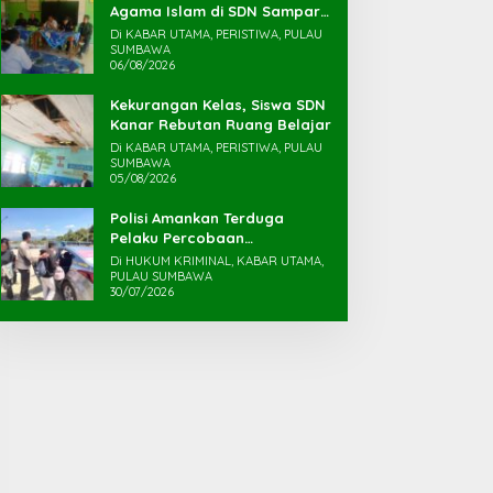
Agama Islam di SDN Sampar
Maras Terkatung-katung ‎
Di KABAR UTAMA, PERISTIWA, PULAU
SUMBAWA
06/08/2026
Kekurangan Kelas, Siswa SDN
Kanar Rebutan Ruang Belajar
Di KABAR UTAMA, PERISTIWA, PULAU
SUMBAWA
05/08/2026
Polisi Amankan Terduga
Pelaku Percobaan
Pemerkosaan yang Ancam
Di HUKUM KRIMINAL, KABAR UTAMA,
Korban dengan Parang
PULAU SUMBAWA
30/07/2026