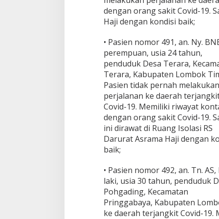
melakukan perjalanan ke daerah
B
dengan orang sakit Covid-19. Sa
,
Haji dengan kondisi baik;
3
d
• Pasien nomor 491, an. Ny. BN
a
r
perempuan, usia 24 tahun,
i
penduduk Desa Terara, Kecam
K
Terara, Kabupaten Lombok Ti
S
Pasien tidak pernah melakuka
B
,
perjalanan ke daerah terjangki
T
Covid-19. Memiliki riwayat kont
o
dengan orang sakit Covid-19. S
t
ini dirawat di Ruang Isolasi RS
a
Darurat Asrama Haji dengan ko
l
5
baik;
3
7
• Pasien nomor 492, an. Tn. AS, 
laki, usia 30 tahun, penduduk 
Pohgading, Kecamatan
Pringgabaya, Kabupaten Lombo
ke daerah terjangkit Covid-19. 