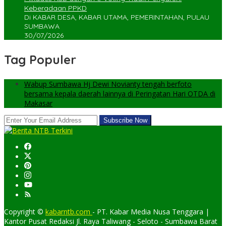
Keberadaan PPKD
Di KABAR DESA, KABAR UTAMA, PEMERINTAHAN, PULAU
SUMBAWA
30/07/2026
Tag Populer
Wabup Sumbawa Hj Dewi Novianty tengah berfoto
bersama kepala daerah lainnya di Peringatan Hari OTDA di
Makasar
Copyright ©
kabarntb.com
- PT. Kabar Media Nusa Tenggara |
Kantor Pusat Redaksi Jl. Raya Taliwang - Seloto - Sumbawa Barat