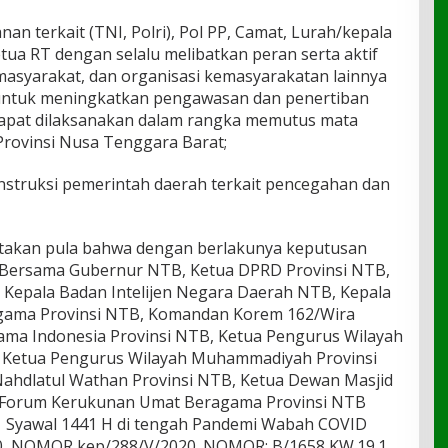
an terkait (TNI, Polri), Pol PP, Camat, Lurah/kepala
tua RT dengan selalu melibatkan peran serta aktif
masyarakat, dan organisasi kemasyarakatan lainnya
untuk meningkatkan pengawasan dan penertiban
dapat dilaksanakan dalam rangka memutus mata
Provinsi Nusa Tenggara Barat;
nstruksi pemerintah daerah terkait pencegahan dan
atakan pula bahwa dengan berlakunya keputusan
 Bersama Gubernur NTB, Ketua DPRD Provinsi NTB,
 Kepala Badan Intelijen Negara Daerah NTB, Kepala
Agama Provinsi NTB, Komandan Korem 162/Wira
ama Indonesia Provinsi NTB, Ketua Pengurus Wilayah
, Ketua Pengurus Wilayah Muhammadiyah Provinsi
ahdlatul Wathan Provinsi NTB, Ketua Dewan Masjid
a Forum Kerukunan Umat Beragama Provinsi NTB
i 1 Syawal 1441 H di tengah Pandemi Wabah COVID
 NOMOR kep/288/V/2020. NOMOR: B/1658 KW.19.1