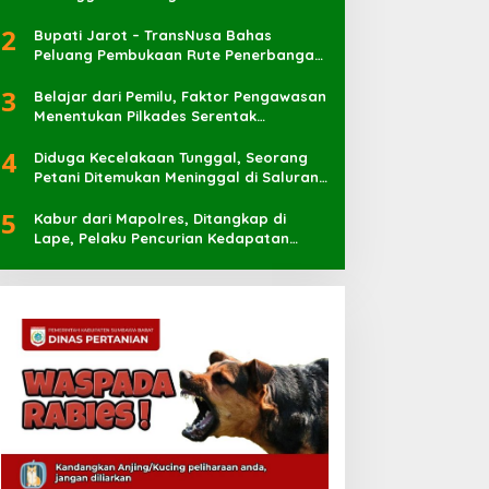
2
Bupati Jarot – TransNusa Bahas
Peluang Pembukaan Rute Penerbangan
Baru di Bandara Sultan Muhammad
3
Kaharuddin
Belajar dari Pemilu, Faktor Pengawasan
Menentukan Pilkades Serentak
Berlangsung Sukses
4
Diduga Kecelakaan Tunggal, Seorang
Petani Ditemukan Meninggal di Saluran
Irigasi
5
Kabur dari Mapolres, Ditangkap di
Lape, Pelaku Pencurian Kedapatan
Bawa Sabu 7 Pocket