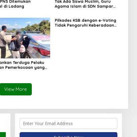
 PNS Ditemukan
Tak Ada Siswa Muslim, Guru
l di Ladang
Agama Islam di SDN Sampar
Maras Terkatung-katung ‎
Pilkades KSB dengan e-Voting
Tidak Pengaruhi Keberadaan
PPKD
mankan Terduga Pelaku
an Pemerkosaan yang
orban dengan Parang
View More