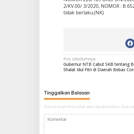
2/KV.00/ 3/2020, NOMOR : B 652
tidak berlaku.(NK)
N
Pos sebelumnya
Gubernur NTB Cabut SKB tentang B
a
Shalat Idul Fitri di Daerah Bebas Co
v
i
g
Tinggalkan Balasan
a
Alamat email Anda tidak akan dipublikasikan.
Ruas ya
s
i
p