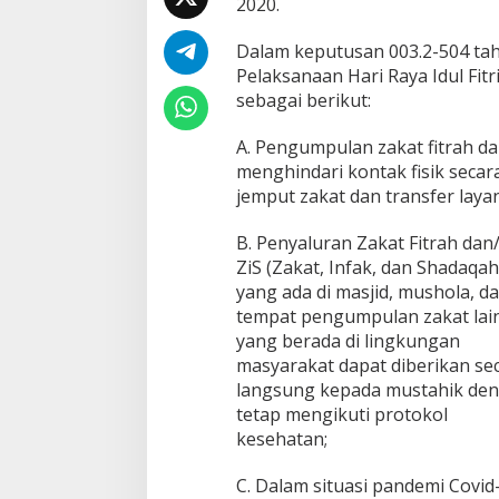
2020.
u
G
u
Dalam keputusan 003.2-504 ta
b
Pelaksanaan Hari Raya Idul Fit
e
sebagai berikut:
r
n
A. Pengumpulan zakat fitrah da
u
r
menghindari kontak fisik secar
N
jemput zakat dan transfer lay
T
B
B. Penyaluran Zakat Fitrah dan
S
ZiS (Zakat, Infak, dan Shadaqah
o
a
yang ada di masjid, mushola, d
l
tempat pengumpulan zakat lai
I
yang berada di lingkungan
d
masyarakat dapat diberikan se
u
langsung kepada mustahik de
l
F
tetap mengikuti protokol
i
kesehatan;
t
r
C. Dalam situasi pandemi Covid
i