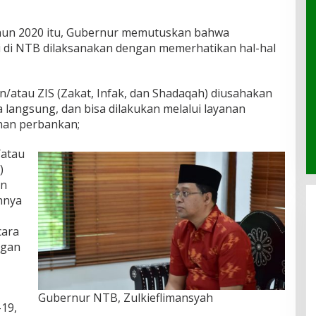
hun 2020 itu, Gubernur memutuskan bahwa
ri di NTB dilaksanakan dengan memerhatikan hal-hal
n/atau ZIS (Zakat, Infak, dan Shadaqah) diusahakan
a langsung, dan bisa dilakukan melalui layanan
anan perbankan;
/atau
)
an
nnya
cara
ngan
Gubernur NTB, Zulkieflimansyah
-19,