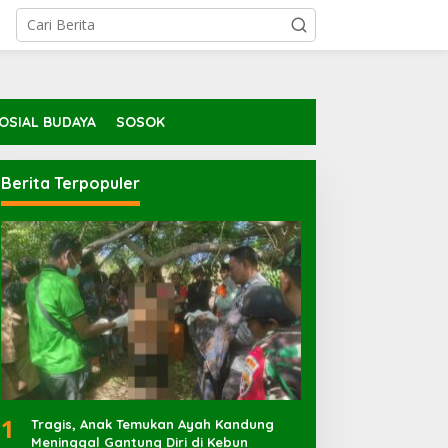
OSIAL BUDAYA
SOSOK
Berita Terpopuler
1
Tragis, Anak Temukan Ayah Kandung
Meninggal Gantung Diri di Kebun