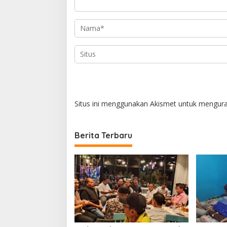
o
s
Situs ini menggunakan Akismet untuk mengur
Berita Terbaru