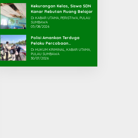
Kekurangan Kelas, Siswa SDN
Kanar Rebutan Ruang Belajar
Di KABAR UTAMA, PERISTIWA, PULAU
SUMBAWA
05/08/2026
Polisi Amankan Terduga
Pelaku Percobaan
Pemerkosaan yang Ancam
Di HUKUM KRIMINAL, KABAR UTAMA,
Korban dengan Parang
PULAU SUMBAWA
30/07/2026