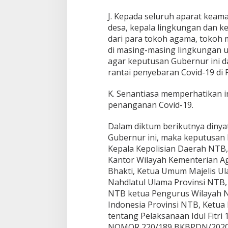
J. Kepada seluruh aparat keaman
desa, kepala lingkungan dan ke
dari para tokoh agama, tokoh 
di masing-masing lingkungan 
agar keputusan Gubernur ini 
rantai penyebaran Covid-19 di 
K. Senantiasa memperhatikan i
penanganan Covid-19.
Dalam diktum berikutnya diny
Gubernur ini, maka keputusan
Kepala Kepolisian Daerah NTB,
Kantor Wilayah Kementerian 
Bhakti, Ketua Umum Majelis Ul
Nahdlatul Ulama Provinsi NTB
NTB ketua Pengurus Wilayah N
Indonesia Provinsi NTB, Ketu
tentang Pelaksanaan Idul Fitr
NOMOR 220/189 BKBPDN/2020,