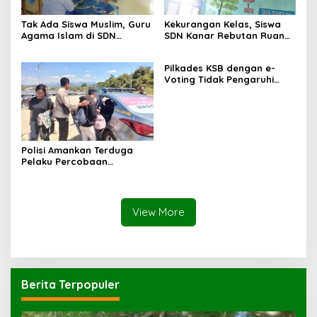
Tak Ada Siswa Muslim, Guru
Kekurangan Kelas, Siswa
Agama Islam di SDN
SDN Kanar Rebutan Ruang
Sampar Maras Terkatung-
Belajar
katung ‎
Pilkades KSB dengan e-
Voting Tidak Pengaruhi
Keberadaan PPKD
Polisi Amankan Terduga
Pelaku Percobaan
Pemerkosaan yang Ancam
Korban dengan Parang
View More
Berita Terpopuler