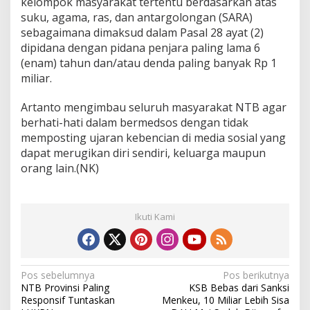
kelompok masyarakat tertentu berdasarkan atas
t
suku, agama, ras, dan antargolongan (SARA)
a
sebagaimana dimaksud dalam Pasal 28 ayat (2)
n
g
dipidana dengan pidana penjara paling lama 6
k
(enam) tahun dan/atau denda paling banyak Rp 1
a
miliar.
p
Artanto mengimbau seluruh masyarakat NTB agar
berhati-hati dalam bermedsos dengan tidak
memposting ujaran kebencian di media sosial yang
dapat merugikan diri sendiri, keluarga maupun
orang lain.(NK)
Ikuti Kami
N
Pos sebelumnya
Pos berikutnya
NTB Provinsi Paling
KSB Bebas dari Sanksi
a
Responsif Tuntaskan
Menkeu, 10 Miliar Lebih Sisa