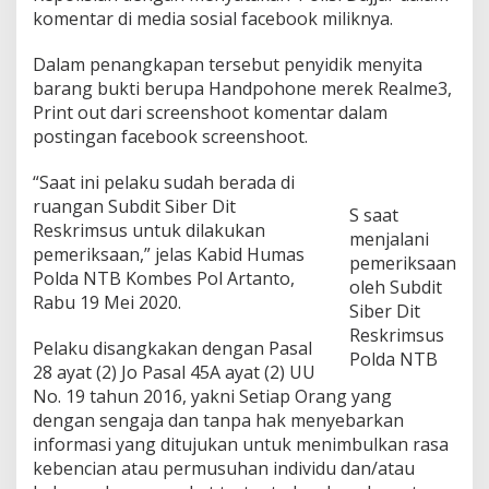
i
komentar di media sosial facebook miliknya.
s
i
Dalam penangkapan tersebut penyidik menyita
d
barang bukti berupa Handpohone merek Realme3,
e
n
Print out dari screenshoot komentar dalam
g
postingan facebook screenshoot.
a
n
“Saat ini pelaku sudah berada di
S
ruangan Subdit Siber Dit
e
S saat
b
Reskrimsus untuk dilakukan
menjalani
u
pemeriksaan,” jelas Kabid Humas
pemeriksaan
t
Polda NTB Kombes Pol Artanto,
a
oleh Subdit
Rabu 19 Mei 2020.
n
Siber Dit
'
Reskrimsus
D
Pelaku disangkakan dengan Pasal
Polda NTB
a
28 ayat (2) Jo Pasal 45A ayat (2) UU
j
No. 19 tahun 2016, yakni Setiap Orang yang
a
dengan sengaja dan tanpa hak menyebarkan
l
'
informasi yang ditujukan untuk menimbulkan rasa
D
kebencian atau permusuhan individu dan/atau
i