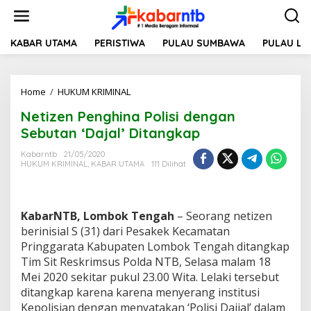
L
e
w
a
KABAR UTAMA
PERISTIWA
PULAU SUMBAWA
PULAU L
t
i
k
Home
/
HUKUM KRIMINAL
N
e
e
k
Netizen Penghina Polisi dengan
t
o
i
n
Sebutan ‘Dajal’ Ditangkap
z
t
e
e
Kabarntb
21/05/2020
HUKUM KRIMINAL
,
KABAR UTAMA
111 Dilihat
n
n
P
e
n
KabarNTB, Lombok Tengah
– Seorang netizen
g
h
berinisial S (31) dari Pesakek Kecamatan
i
Pringgarata Kabupaten Lombok Tengah ditangkap
n
Tim Sit Reskrimsus Polda NTB, Selasa malam 18
a
Mei 2020 sekitar pukul 23.00 Wita. Lelaki tersebut
P
ditangkap karena karena menyerang institusi
o
l
Kepolisian dengan menyatakan ‘Polisi Dajjal’ dalam