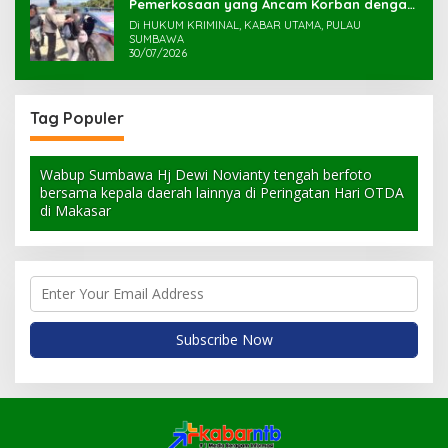
Pemerkosaan yang Ancam Korban dengan
Parang
Di HUKUM KRIMINAL, KABAR UTAMA, PULAU
SUMBAWA
30/07/2026
Tag Populer
Wabup Sumbawa Hj Dewi Novianty tengah berfoto
bersama kepala daerah lainnya di Peringatan Hari OTDA
di Makasar