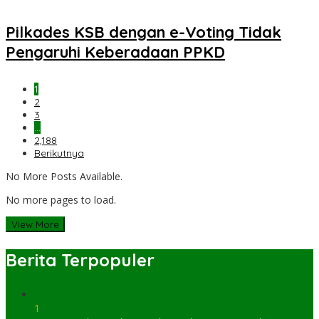
Pilkades KSB dengan e-Voting Tidak
Pengaruhi Keberadaan PPKD
1
2
3
…
2,188
Berikutnya
No More Posts Available.
No more pages to load.
View More
Berita Terpopuler
1