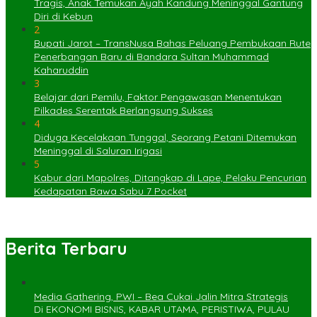
Tragis, Anak Temukan Ayah Kandung Meninggal Gantung
Diri di Kebun
2
Bupati Jarot – TransNusa Bahas Peluang Pembukaan Rute
Penerbangan Baru di Bandara Sultan Muhammad
Kaharuddin
3
Belajar dari Pemilu, Faktor Pengawasan Menentukan
Pilkades Serentak Berlangsung Sukses
4
Diduga Kecelakaan Tunggal, Seorang Petani Ditemukan
Meninggal di Saluran Irigasi
5
Kabur dari Mapolres, Ditangkap di Lape, Pelaku Pencurian
Kedapatan Bawa Sabu 7 Pocket
Berita Terbaru
Media Gathering, PWI – Bea Cukai Jalin Mitra Strategis
Di EKONOMI BISNIS, KABAR UTAMA, PERISTIWA, PULAU