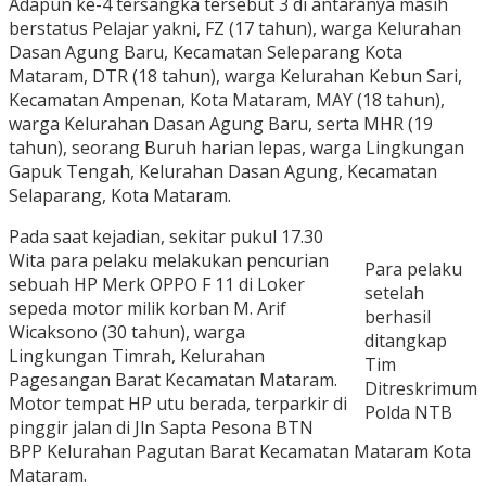
Adapun ke-4 tersangka tersebut 3 di antaranya masih
berstatus Pelajar yakni, FZ (17 tahun), warga Kelurahan
Dasan Agung Baru, Kecamatan Seleparang Kota
Mataram, DTR (18 tahun), warga Kelurahan Kebun Sari,
Kecamatan Ampenan, Kota Mataram, MAY (18 tahun),
warga Kelurahan Dasan Agung Baru, serta MHR (19
tahun), seorang Buruh harian lepas, warga Lingkungan
Gapuk Tengah, Kelurahan Dasan Agung, Kecamatan
Selaparang, Kota Mataram.
Pada saat kejadian, sekitar pukul 17.30
Wita para pelaku melakukan pencurian
Para pelaku
sebuah HP Merk OPPO F 11 di Loker
setelah
sepeda motor milik korban M. Arif
berhasil
Wicaksono (30 tahun), warga
ditangkap
Lingkungan Timrah, Kelurahan
Tim
Pagesangan Barat Kecamatan Mataram.
Ditreskrimum
Motor tempat HP utu berada, terparkir di
Polda NTB
pinggir jalan di Jln Sapta Pesona BTN
BPP Kelurahan Pagutan Barat Kecamatan Mataram Kota
Mataram.