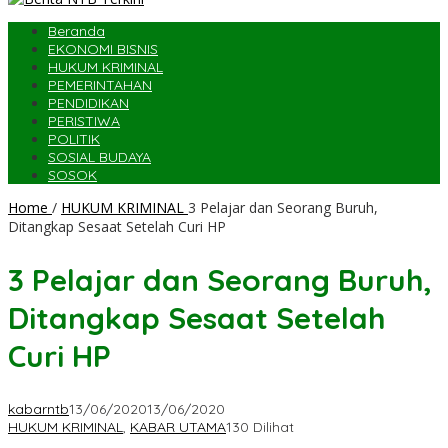
Beranda
EKONOMI BISNIS
HUKUM KRIMINAL
PEMERINTAHAN
PENDIDIKAN
PERISTIWA
POLITIK
SOSIAL BUDAYA
SOSOK
Home
/
HUKUM KRIMINAL
3 Pelajar dan Seorang Buruh,
Ditangkap Sesaat Setelah Curi HP
3 Pelajar dan Seorang Buruh,
Ditangkap Sesaat Setelah
Curi HP
kabarntb
13/06/2020
13/06/2020
HUKUM KRIMINAL
,
KABAR UTAMA
130 Dilihat